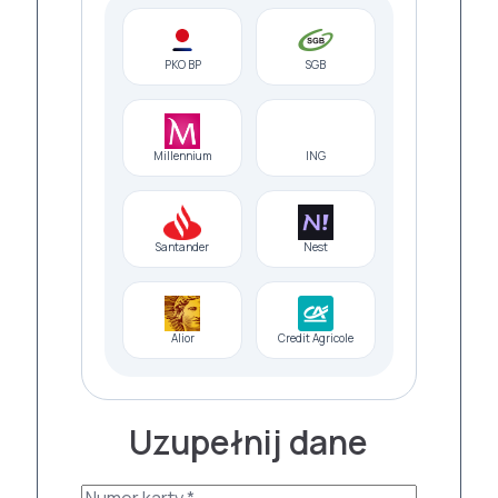
PKO BP
SGB
Millennium
ING
Santander
Nest
Alior
Credit Agricole
Uzupełnij dane