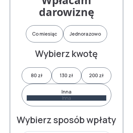
Wpłacam
darowiznę
Co miesiąc
Jednorazowo
Wybierz kwotę
80 zł
130 zł
200 zł
Inna
Wybierz sposób wpłaty