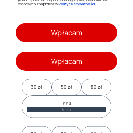
osobowych znajdziesz w
Polityce prywatności
.
Wpłacam
Wpłacam
30 zł
50 zł
80 zł
Inna