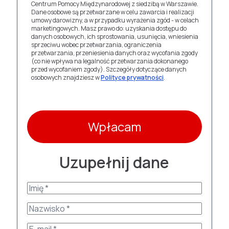
Centrum Pomocy Międzynarodowej z siedzibą w Warszawie.
Dane osobowe są przetwarzane w celu zawarcia i realizacji
umowy darowizny, a w przypadku wyrażenia zgód - w celach
marketingowych. Masz prawo do: uzyskania dostępu do
danych osobowych, ich sprostowania, usunięcia, wniesienia
sprzeciwu wobec przetwarzania, ograniczenia
przetwarzania, przeniesienia danych oraz wycofania zgody
(co nie wpływa na legalność przetwarzania dokonanego
przed wycofaniem zgody). Szczegóły dotyczące danych
osobowych znajdziesz w
Polityce prywatności
.
Wpłacam
Uzupełnij dane