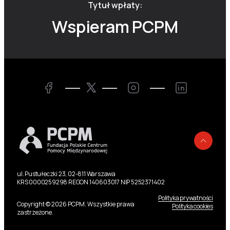
Tytuł wpłaty:
Wspieram PCPM
Twitter
Facebook
Instagram
LinkedIn
Powr
ul. Pustułeczki 23, 02-811 Warszawa
KRS 0000259298 REGON 140603017 NIP 5252371402
Polityka prywatności
Copyright © 2026 PCPM. Wszystkie prawa
Polityka cookies
zastrzeżone.