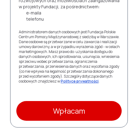
rozwojowych oraz możliwościach zaangażowania
w projekty Fundacji, za pośrednictwem:
e-maila
telefonu
Administratorem danych osobowych jest Fundacja Polskie
Centrum Pomocy Międzynarodowej z siedzibą w Warszawie.
Dane osobowe są przetwarzane w celu zawarcia i realizacji
umowy darowizny, a w przypadku wyrażenia zgód - w celach
marketingowych. Masz prawo do: uzyskania dostępu do
danych osobowych, ich sprostowania, usunięcia, wniesienia
sprzeciwu wobec przetwarzania, ograniczenia
przetwarzania, przeniesienia danych oraz wycofania zgody
(co nie wpływa na legalność przetwarzania dokonanego
przed wycofaniem zgody). Szczegóły dotyczące danych
osobowych znajdziesz w
Polityce prywatności
.
Wpłacam