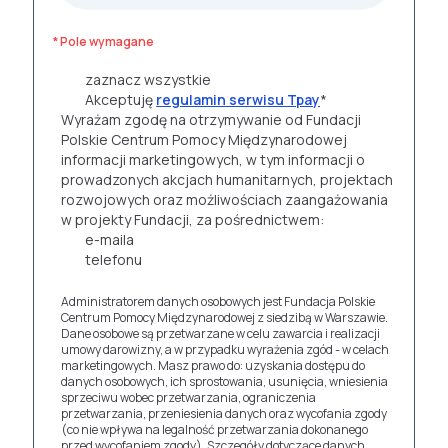
* Pole wymagane
zaznacz wszystkie
Akceptuję
regulamin serwisu Tpay
*
Wyrażam zgodę na otrzymywanie od Fundacji
Polskie Centrum Pomocy Międzynarodowej
informacji marketingowych, w tym informacji o
prowadzonych akcjach humanitarnych, projektach
rozwojowych oraz możliwościach zaangażowania
w projekty Fundacji, za pośrednictwem:
e-maila
telefonu
Administratorem danych osobowych jest Fundacja Polskie
Centrum Pomocy Międzynarodowej z siedzibą w Warszawie.
Dane osobowe są przetwarzane w celu zawarcia i realizacji
umowy darowizny, a w przypadku wyrażenia zgód - w celach
marketingowych. Masz prawo do: uzyskania dostępu do
danych osobowych, ich sprostowania, usunięcia, wniesienia
sprzeciwu wobec przetwarzania, ograniczenia
przetwarzania, przeniesienia danych oraz wycofania zgody
(co nie wpływa na legalność przetwarzania dokonanego
przed wycofaniem zgody). Szczegóły dotyczące danych