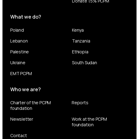
Donate 1.5% PCPM
What we do?
Poland
Kenya
Lebanon
Tanzania
Palestine
Ethiopia
Ukraine
South Sudan
EMT PCPM
Who we are?
Charter of the PCPM
Reports
foundation
Newsletter
Work at the PCPM
foundation
Contact