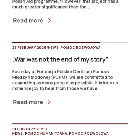
Polish Aid programme. “However, this project has a
much greater significance than the...
Read more
25 FEBRUARY 2026
/
NEWS
,
POMOC ROZWOJOWA
„War was not the end of my story”
Each day at Fundacja Polskie Centrum Pomocy
Międzynarodowej (PCPM), we are committed to
supporting as many people as possible. It brings us
immense joy to hear from those we have...
Read more
19 FEBRUARY 2026
/
NEWS
,
POMOC HUMANITARNA
,
POMOC ROZWOJOWA