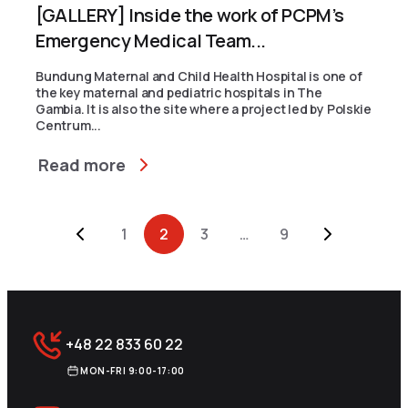
[GALLERY] Inside the work of PCPM’s
Emergency Medical Team...
Bundung Maternal and Child Health Hospital is one of
the key maternal and pediatric hospitals in The
Gambia. It is also the site where a project led by Polskie
Centrum...
Read more
Archive Pagination
1
2
3
…
9
+48 22 833 60 22
MON-FRI 9:00-17:00