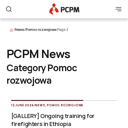
Main Logo
Men
Search
/
News
/
Pomoc rozwojowa
/
Page 2
PCPM News
Category Pomoc
rozwojowa
12 JUNE 2026
/
NEWS
,
POMOC ROZWOJOWA
[GALLERY] Ongoing training for
firefighters in Ethiopia