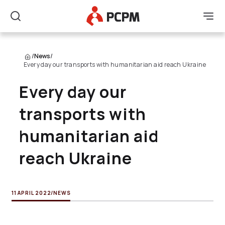
Main Logo
Men
Search
/
News
/
Every day our transports with humanitarian aid reach Ukraine
Every day our
transports with
humanitarian aid
reach Ukraine
11 APRIL 2022
/
NEWS