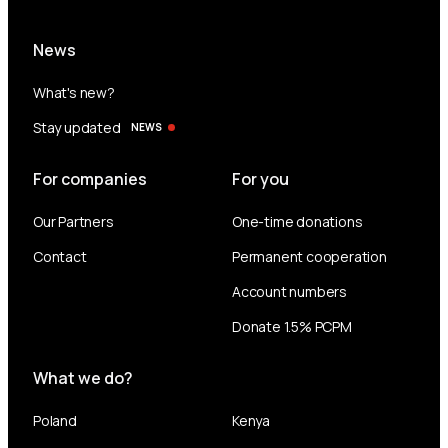
News
What's new?
Stay updated
NEWS
For companies
For you
Our Partners
One-time donations
Contact
Permanent cooperation
Account numbers
Donate 1.5% PCPM
What we do?
Poland
Kenya