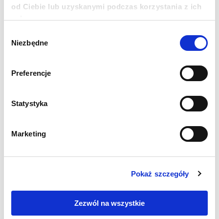
od Ciebie lub uzyskanymi podczas korzystania z ich
usług.
18 1140 1010 0000 5228 6800 1001
Wybór
COPY THE ACCOUNT NUMBER
MORE
Niezbędne
zgody
Preferencje
Newsletter
Statystyka
Chcesz być na bieżąco? Zapisz się do naszego
newslettera. Informacje o nowościach, naszych planach,
działaniach i zakończonych projektach.
Marketing
Adres e-mail
Pokaż szczegóły
Imię
Zezwól na wszystkie
Nazwisko