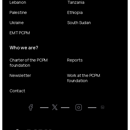
Lebanon
Tanzania
Palestine
Ethiopia
Ukraine
South Sudan
EMT PCPM
Who we are?
Charter of the PCPM
Reports
foundation
Newsletter
Work at the PCPM
foundation
Contact
Twitter
Facebook
LinkedIn
Twitter