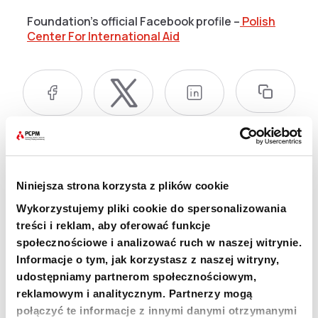
Foundation’s official Facebook profile –
Polish
Center For International Aid
+48 22 833 60 22
Niniejsza strona korzysta z plików cookie
MON-FRI 9:00-17:00
Wykorzystujemy pliki cookie do spersonalizowania
treści i reklam, aby oferować funkcje
INFO@PCPM.ORG.PL
społecznościowe i analizować ruch w naszej witrynie.
MEDIA@PCPM.ORG.PL
Informacje o tym, jak korzystasz z naszej witryny,
udostępniamy partnerom społecznościowym,
KRS
0000259298
reklamowym i analitycznym. Partnerzy mogą
połączyć te informacje z innymi danymi otrzymanymi
DONATE 1.5%