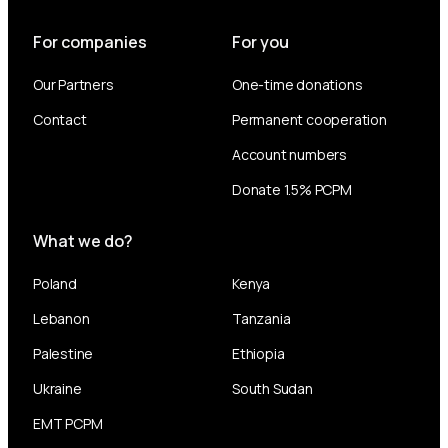
For companies
For you
Our Partners
One-time donations
Contact
Permanent cooperation
Account numbers
Donate 1.5% PCPM
What we do?
Poland
Kenya
Lebanon
Tanzania
Palestine
Ethiopia
Ukraine
South Sudan
EMT PCPM