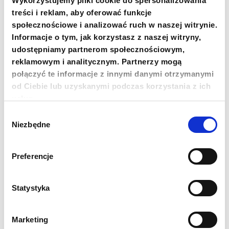
Not only did our PCPM staff in Ukraine
Wykorzystujemy pliki cookie do spersonalizowania
participate in the material aid activities, but
treści i reklam, aby oferować funkcje
above local volunteers and authorities. Thanks
społecznościowe i analizować ruch w naszej witrynie.
to their help, we c reach the right people with
Informacje o tym, jak korzystasz z naszej witryny,
donations and be sure that those are disposed
udostępniamy partnerom społecznościowym,
impartially.
reklamowym i analitycznym. Partnerzy mogą
połączyć te informacje z innymi danymi otrzymanymi
od Ciebie lub uzyskanymi podczas korzystania z ich
usług.
We publish up-to-date information about our
Wybór
actions on
Twitter.
Niezbędne
zgody
Instagram –
@fundacjapcpm
Preferencje
Facebook –
Polish Center for International
Aid(PCPM)
Statystyka
Marketing