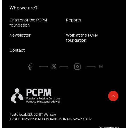
Who we are?
Charter of the PCPM
Reports
foundation
Newsletter
Work at the PCPM
foundation
Contact
Twitter
Facebook
LinkedIn
Twitter
Back
Pustułeczki 23, 02-811 Warsaw
KRS 0000259298 REGON 140603017 NIP 5252371402
Privacy policy