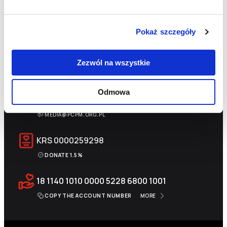
Pokaż szczegóły
+48 22 833 60 22
Zezwól na wszystkie
MON-FRI 9:00-17:00
Odmowa
INFO@PCPM.ORG.PL
MEDIA@PCPM.ORG.PL
KRS
0000259298
DONATE 1.5%
18 1140 1010 0000 5228 6800 1001
COPY THE ACCOUNT NUMBER
MORE