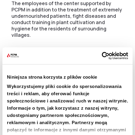
The employees of the center supported by
PCPM in addition to the treatment of extremely
undernourished patients, fight diseases and
conduct training in plant cultivation and
hygiene for the residents of surrounding
villages.
More about PCPM in South Sudan.
Help us to help. Transfer any amount to the
Foundation’s account:
Niniejsza strona korzysta z plików cookie
Wykorzystujemy pliki cookie do spersonalizowania
US Dolars
$
: SWIFT: BREXPLPW PL
8811 4010
treści i reklam, aby oferować funkcje
1000 0052 2868 0010 02
with annotation: South
społecznościowe i analizować ruch w naszej witrynie.
Sudan
Informacje o tym, jak korzystasz z naszej witryny,
udostępniamy partnerom społecznościowym,
Euro
€
: SWIFT: BREXPLPW PL
5411 4010 1000
reklamowym i analitycznym. Partnerzy mogą
0052 2868 0010 322
with annotation: South
Sudan.
połączyć te informacje z innymi danymi otrzymanymi