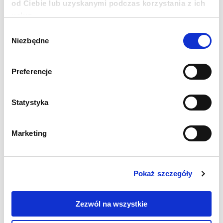
od Ciebie lub uzyskanymi podczas korzystania z ich
usług.
Source:
Reuters
Wybór
Niezbędne
zgody
Preferencje
Statystyka
+48 22 833 60 22
Marketing
MON-FRI 9:00-17:00
INFO@PCPM.ORG.PL
Pokaż szczegóły
MEDIA@PCPM.ORG.PL
KRS
0000259298
Zezwól na wszystkie
DONATE 1.5%