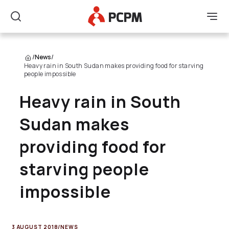
Main Logo
Men
Search
/
News
/
Heavy rain in South Sudan makes providing food for starving
people impossible
Heavy rain in South
Sudan makes
providing food for
starving people
impossible
3 AUGUST 2018
/
NEWS