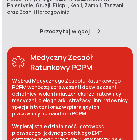
Palestynie, Gruzji, Etiopii, Kenii, Zambii, Tanzanii
oraz Bośni i Hercegowinie.
Przeczytaj więcej
Medyczny Zespół
Ratunkowy PCPM
W skład Medycznego Zespołu Ratunkowego
PCPM wchodzą sprawdzeni i doświadczeni
ochotnicy-wolontariusze: lekarze, ratownicy
medyczni, pielęgniarki, strażacy i inni ratownicy
specjalistyczni oraz wspierający ich
pracownicy humanitarni PCPM.
Wspieraj stale działalność i gotowość
pierwszego i jedynego polskiego EMT
certyfikowanego przez WHO. Wystarczy, że w