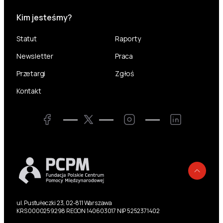
Kim jesteśmy?
Statut
Raporty
Newsletter
Praca
Przetargi
Zgłoś
Kontakt
Twitter
Facebook
Instagram
LinkedIn
Powr
ul. Pustułeczki 23, 02-811 Warszawa
KRS 0000259298 REGON 140603017 NIP 5252371402