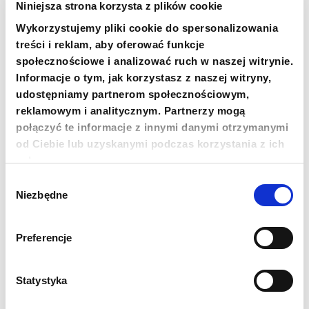
Niniejsza strona korzysta z plików cookie
COPY THE ACCOUNT NUMBER
MORE
Wykorzystujemy pliki cookie do spersonalizowania
treści i reklam, aby oferować funkcje
społecznościowe i analizować ruch w naszej witrynie.
Informacje o tym, jak korzystasz z naszej witryny,
Newsletter
udostępniamy partnerom społecznościowym,
reklamowym i analitycznym. Partnerzy mogą
Chcesz być na bieżąco? Zapisz się do naszego
połączyć te informacje z innymi danymi otrzymanymi
newslettera. Informacje o nowościach, naszych planach,
działaniach i zakończonych projektach.
od Ciebie lub uzyskanymi podczas korzystania z ich
usług.
Adres e-mail
Wybór
Niezbędne
zgody
Imię
Preferencje
Nazwisko
Statystyka