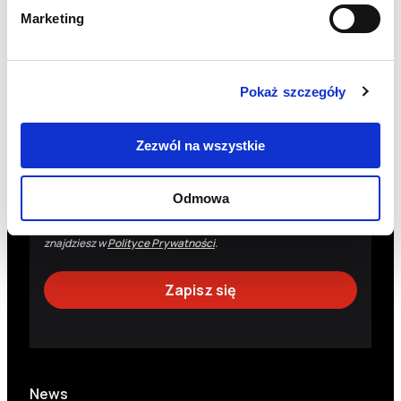
Zgadzam się na przetwarzanie moich danych
Marketing
osobowych przez Fundację Polskie Centrum Pomocy
Międzynarodowej z siedzibą w Warszawie w celu
otrzymywania drogą elektroniczną (e-mail) newslettera
oraz informacji o działaniach Fundacji i możliwościach ich
wsparcia.
Pokaż szczegóły
Administratorem danych osobowych jest Fundacja Polskie
Centrum Pomocy Międzynarodowej z siedzibą w Warszawie.
Dane osobowe są przetwarzane w celu wysyłki informacji
Zezwól na wszystkie
dotyczących działalności Fundacji. Masz prawo do: uzyskania
dostępu do danych osobowych, ich sprostowania, usunięcia,
wniesienia sprzeciwu wobec przetwarzania, ograniczenia
Odmowa
przetwarzania, przeniesienia danych oraz wycofania zgody (co
nie wpływa na legalność przetwarzania dokonanego przed
wycofaniem zgody). Szczegóły dotyczące danych osobowych
znajdziesz w
Polityce Prywatności
.
News