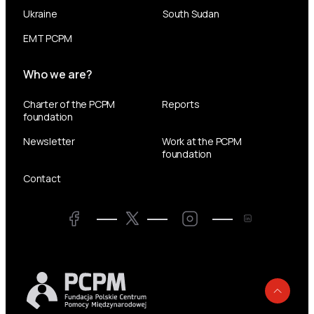
Ukraine
South Sudan
EMT PCPM
Who we are?
Charter of the PCPM
Reports
foundation
Newsletter
Work at the PCPM
foundation
Contact
Twitter
Facebook
LinkedIn
Twitter
Back