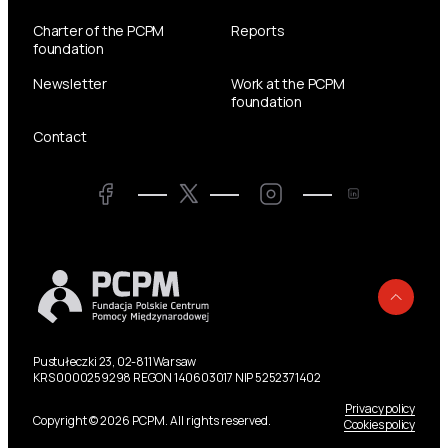
Charter of the PCPM
Reports
foundation
Newsletter
Work at the PCPM
foundation
Contact
Twitter
Facebook
LinkedIn
Twitter
Back
Pustułeczki 23, 02-811 Warsaw
KRS 0000259298 REGON 140603017 NIP 5252371402
Privacy policy
Copyright © 2026 PCPM. All rights reserved.
Cookies policy