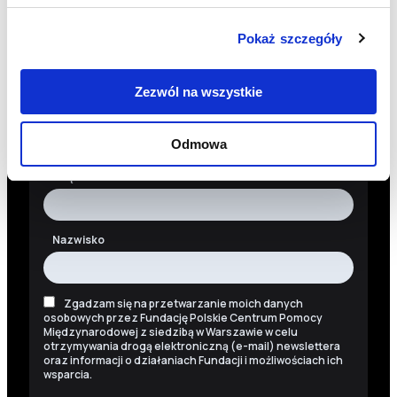
Newsletter
Pokaż szczegóły
Chcesz być na bieżąco? Zapisz się do naszego
newslettera. Informacje o nowościach, naszych planach,
działaniach i zakończonych projektach.
Zezwól na wszystkie
Adres e-mail
Odmowa
Imię
Nazwisko
Zgadzam się na przetwarzanie moich danych
osobowych przez Fundację Polskie Centrum Pomocy
Międzynarodowej z siedzibą w Warszawie w celu
otrzymywania drogą elektroniczną (e-mail) newslettera
oraz informacji o działaniach Fundacji i możliwościach ich
wsparcia.