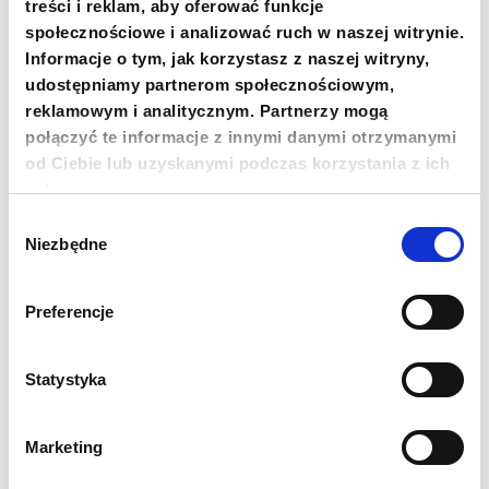
treści i reklam, aby oferować funkcje
społecznościowe i analizować ruch w naszej witrynie.
Informacje o tym, jak korzystasz z naszej witryny,
+48 22 833 60 22
udostępniamy partnerom społecznościowym,
reklamowym i analitycznym. Partnerzy mogą
MON-FRI 9:00-17:00
połączyć te informacje z innymi danymi otrzymanymi
od Ciebie lub uzyskanymi podczas korzystania z ich
INFO@PCPM.ORG.PL
usług.
MEDIA@PCPM.ORG.PL
Wybór
Niezbędne
zgody
KRS
0000259298
DONATE 1.5%
Preferencje
18 1140 1010 0000 5228 6800 1001
Statystyka
COPY THE ACCOUNT NUMBER
MORE
Marketing