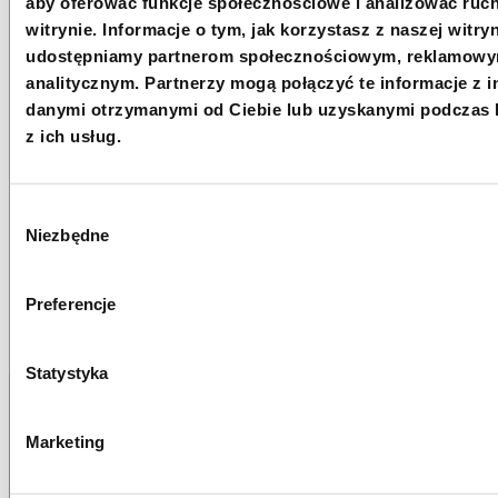
aby oferować funkcje społecznościowe i analizować ruc
+48 22 833 60 22
witrynie. Informacje o tym, jak korzystasz z naszej witryn
MON-FRI 9:00-17:00
udostępniamy partnerom społecznościowym, reklamowy
analitycznym. Partnerzy mogą połączyć te informacje z 
INFO@PCPM.ORG.PL
danymi otrzymanymi od Ciebie lub uzyskanymi podczas 
z ich usług.
MEDIA@PCPM.ORG.PL
KRS
0000259298
Wybór
DONATE 1.5%
Niezbędne
zgody
18 1140 1010 0000 5228 6800 1001
Preferencje
COPY THE ACCOUNT NUMBER
MORE
Statystyka
Marketing
Newsletter
Chcesz być na bieżąco? Zapisz się do naszego