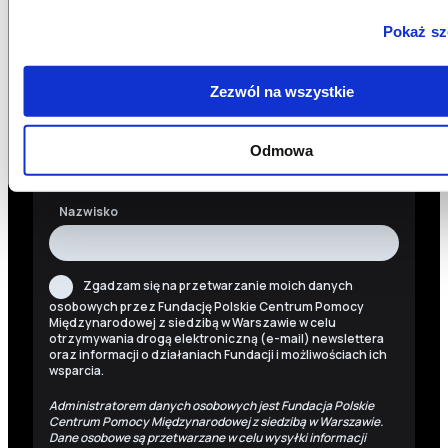
newslettera. Informacje o nowościach, naszych planach,
działaniach i zakończonych projektach.
Pokaż sz
Adres e-mail
Zezwól na wszystkie
Imię
Odmowa
Nazwisko
Zgadzam się na przetwarzanie moich danych
osobowych przez Fundację Polskie Centrum Pomocy
Międzynarodowej z siedzibą w Warszawie w celu
otrzymywania drogą elektroniczną (e-mail) newslettera
oraz informacji o działaniach Fundacji i możliwościach ich
wsparcia.
Administratorem danych osobowych jest Fundacja Polskie
Centrum Pomocy Międzynarodowej z siedzibą w Warszawie.
Dane osobowe są przetwarzane w celu wysyłki informacji