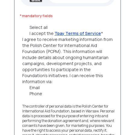
* mandatory fields
Select all
I accept the
Tpay Terms of Service
*
I agree to receive marketing information from
the Polish Center for International Aid
Foundation (PCPM). This information will
include details about ongoing humanitarian
campaigns, development projects, and
opportunities to participate in the
Foundation's initiatives. I can receive this
information via:
Email
Phone
The controller of personal data is the Polish Center for
International Aid Foundation, based in Warsaw. Personal
data is processed for the purpose of entering into and
performing the donation agreement and, where relevant
consents have been given, for marketing purposes. You
have the right to access your personal data, rectify it,