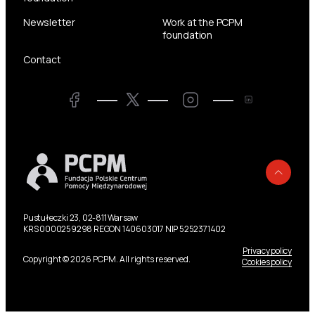
Newsletter
Work at the PCPM
foundation
Contact
Twitter
Facebook
LinkedIn
Twitter
Back
Pustułeczki 23, 02-811 Warsaw
KRS 0000259298 REGON 140603017 NIP 5252371402
Privacy policy
Copyright © 2026 PCPM. All rights reserved.
Cookies policy