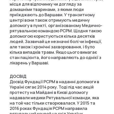
місце для відпочинку чи догляду за
домашніми тваринами, з якими люди
приїжджають до Варшави. У транзитному
центрі вони також отримують медичну
допомогу в пункті, організованому Медично-
рятувальною командою PCPM. Щодня такою
допомогою користуються кілька десятків
людей. Зазвичай це незначні болі чи інфекції,
але також і хронічні захворювання, і було
кілька випадків травм. Якщо цього вимагає
стан пацієнта, його направляють до однієї з
лікарень у Варшаві.
ДОСВІД
Досвід Фундації PCPM в наданні допомоги в
Україні сягає 2014 року. Тоді під час акцій
протесту на Майдані в Києві допомогу
надавали медики Рятувальної команди, яка
на той час тільки створювалася. У 2015 та
2016 роках Фундація PCPM направила
рятувальний конвой на схід України.