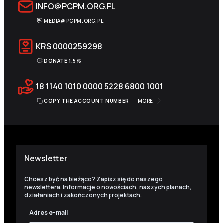
INFO@PCPM.ORG.PL
MEDIA@PCPM.ORG.PL
KRS
0000259298
DONATE 1.5%
18 1140 1010 0000 5228 6800 1001
COPY THE ACCOUNT NUMBER
MORE
Newsletter
Chcesz być na bieżąco? Zapisz się do naszego
newslettera. Informacje o nowościach, naszych planach,
działaniach i zakończonych projektach.
Adres e-mail