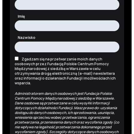
Imię
Nazwisko
Zgadzam się na przetwarzanie moich danych
osobowych przez Fundację Polskie Centrum Pomocy
Międzynarodowej z siedzibą w Warszawie w celu
otrzymywania drogą elektroniczną (e-mail) newslettera
oraz informacji o działaniach Fundacji i możliwościach ich
wsparcia.
Administratorem danych osobowych jest Fundacja Polskie
Centrum Pomocy Międzynarodowej z siedzibą w Warszawie.
Dane osobowe są przetwarzane w celu wysyłki informacji
dotyczących działalności Fundacji. Masz prawo do: uzyskania
dostępu do danych osobowych, ich sprostowania, usunięcia,
wniesienia sprzeciwu wobec przetwarzania, ograniczenia
przetwarzania, przeniesienia danych oraz wycofania zgody (co
nie wpływa na legalność przetwarzania dokonanego przed
wycofaniem zgody). Szczegóły dotyczące danych osobowych