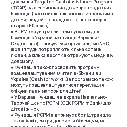
допомоги Targeted Cash Assistance Program
(TCAP), яка спрямована до непрацездатних
біженців (вагітних жінок, жінок з маленькими
дітьми, людей з інвалідністю, пенсіонерів
старше 60 років).
● PCPM керує транзитним пунктом для
біженців з України на станції Варшава-
Східня, що фінансується організацією NRC,
щодня туди потрапляють кілька сотень
людей, а кілька десятків отримують медичну
допомогу.
● Фундація також проводить програму
працевлаштування вчителів-біженців з
України (Cash for work). За програмою також
можуть працевлаштуватися перекладачі,
опікуни та аніматори для дітей.
● У Варшаві Фундація відкрила Навчально-
Творчий Центр PCPM (CEK PCPM mBank) для
дітей і жінок
● Фундація PCPM підтримує або підтримала
також інші центри допомоги біженцям, на
приклад, центр Caritas в Боянуві