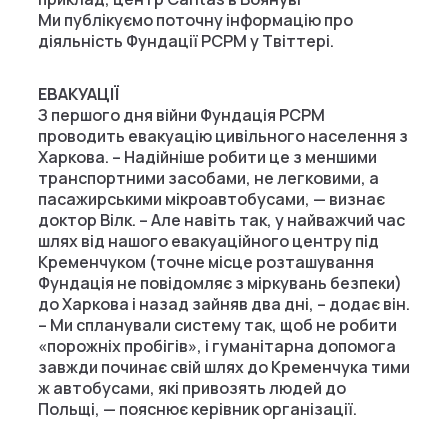
Ми публікуємо поточну інформацію про
діяльність Фундації PCPM у Твіттері.
ЕВАКУАЦІЇ
З першого дня війни Фундація PCPM
проводить евакуацію цивільного населення з
Харкова. – Надійніше робити це з меншими
транспортними засобами, не легковими, а
пасажирськими мікроавтобусами, — визнає
доктор Вілк. – Але навіть так, у найважчий час
шлях від нашого евакуаційного центру під
Кременчуком (точне місце розташування
Фундація не повідомляє з міркувань безпеки)
до Харкова і назад зайняв два дні, – додає він.
– Ми спланували систему так, щоб не робити
«порожніх пробігів», і гуманітарна допомога
завжди починає свій шлях до Кременчука тими
ж автобусами, які привозять людей до
Польщі, — пояснює керівник організації.