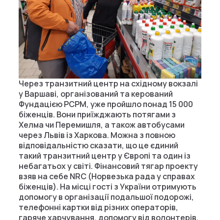
Через транзитний центр на східному вокзалі
у Варшаві, організований та керований
Фундацією PCPM, уже пройшло понад 15 000
біженців. Вони приїжджають потягами з
Хелма чи Перемишля, а також автобусами
через Львів із Харкова. Можна з повною
відповідальністю сказати, що це єдиний
такий транзитний центр у Європі та один із
небагатьох у світі. Фінансовий тягар проекту
взяв на себе NRC (Норвезька рада у справах
біженців). На місці гості з України отримують
допомогу в організації подальшої подорожі,
телефонні картки від різних операторів,
гаряче харчування, допомогу від волонтерів,