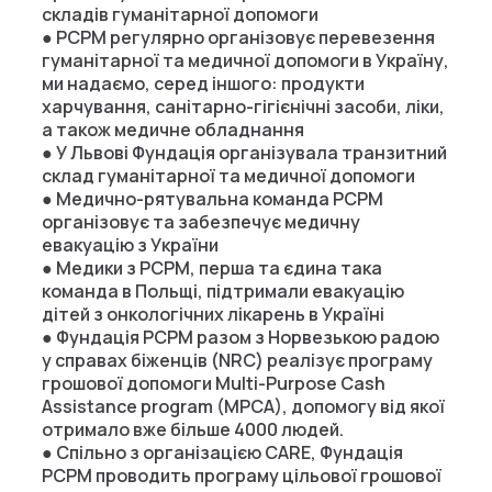
складів гуманітарної допомоги
● PCPM регулярно організовує перевезення
гуманітарної та медичної допомоги в Україну,
ми надаємо, серед іншого: продукти
харчування, санітарно-гігієнічні засоби, ліки,
а також медичне обладнання
● У Львові Фундація організувала транзитний
склад гуманітарної та медичної допомоги
● Медично-рятувальна команда PCPM
організовує та забезпечує медичну
евакуацію з України
● Медики з PCPM, перша та єдина така
команда в Польщі, підтримали евакуацію
дітей з онкологічних лікарень в Україні
● Фундація PCPM разом з Норвезькою радою
у справах біженців (NRC) реалізує програму
грошової допомоги Multi-Purpose Cash
Assistance program (MPCA), допомогу від якої
отримало вже більше 4000 людей.
● Спільно з організацією CARE, Фундація
PCPM проводить програму цільової грошової