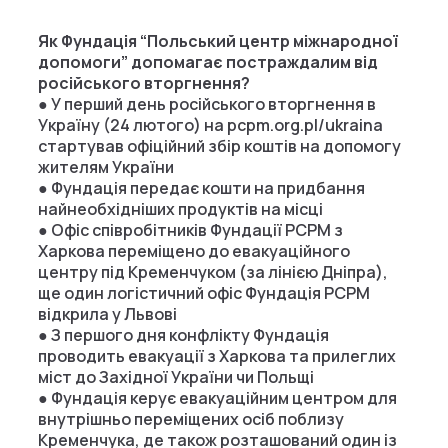
Як Фундація “Польський центр міжнародної
допомоги” допомагає постраждалим від
російського вторгнення?
● У перший день російського вторгнення в
Україну (24 лютого) на pcpm.org.pl/ukraina
стартував офіційний збір коштів на допомогу
жителям України
● Фундація передає кошти на придбання
найнеобхідніших продуктів на місці
● Офіс співробітників Фундації PCPM з
Харкова переміщено до евакуаційного
центру під Кременчуком (за лінією Дніпра),
ще один логістичний офіс Фундація PCPM
відкрила у Львові
● З першого дня конфлікту Фундація
проводить евакуації з Харкова та прилеглих
міст до Західної України чи Польщі
● Фундація керує евакуаційним центром для
внутрішньо переміщених осіб поблизу
Кременчука, де також розташований один із