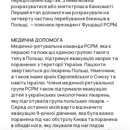
передплачені картки. З ними можна
розрахуватися або зняти гроші в банкоматі.
Перший етап допомоги ми розрахували на
четверту частину перебування біженців в
Польщі, — пояснює президент Фундації PCPM.
МЕДИЧНА ДОПОМОГА
Медично-рятувальна команда PCPM, яка є
першою та поки що єдиною групою такого
типу в Польщі, підтримує евакуацію хворих та
поранених з території України. Пацієнти
звертаються до лікарень Польщі, Німеччини,
а також інших країн Європейського Союзу та
навіть Ізраїлю. Члени медичної рятувальної
групи PCPM також підтримали евакуацію
дітей з українських онкологічних лікарень,
яку підготувала група польських лікарів. –
Серед останніх місій варто відзначити
евакуацію 9-річної дівчинки, яка була важко
поранена під час обстрілу Києва та поранена
в обидві ноги, яку лікували під наглядом