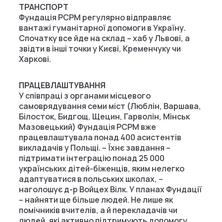
ТРАНСПОРТ
Фундація PCPM регулярно відправляє
вантажі гуманітарної допомоги в Україну.
Спочатку все йде на склад – хаб у Львові, а
звідти в інші точки у Києві, Кременчуку чи
Харкові.
ПРАЦЕВЛАШТУВАННЯ
У співпраці з органами місцевого
самоврядування семи міст (Люблін, Варшава,
Білосток, Бидгощ, Щецин, Гарволін, Мінськ
Мазовецький) Фундація PCPM вже
працевлаштувала понад 400 асистентів
викладачів у Польщі. – Їхнє завдання –
підтримати інтеграцію понад 25 000
українських дітей-біженців, яким нелегко
адаптуватися в польських школах, –
наголошує д-р Войцех Вілк. У планах Фундації
– найняти ще більше людей. Не лише як
помічників вчителів, а й перекладачів чи
людей, які активно підтримують допомогу