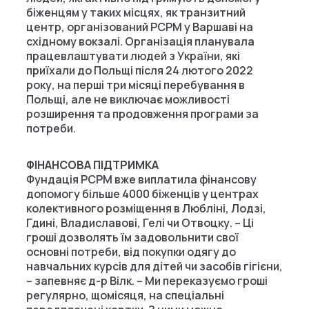
біженцям у таких місцях, як транзитний
центр, організований PCPM у Варшаві на
східному вокзалі. Організація планувала
працевлаштувати людей з України, які
приїхали до Польщі після 24 лютого 2022
року, на перші три місяці перебування в
Польщі, але не виключає можливості
розширення та продовження програми за
потреби.
ФІНАНСОВА ПІДТРИМКА
Фундація PCPM вже виплатила фінансову
допомогу більше 4000 біженців у центрах
колективного розміщення в Любліні, Лодзі,
Гдині, Владиславові, Гелі чи Отвоцку. – Ці
гроші дозволять їм задовольнити свої
основні потреби, від покупки одягу до
навчальних курсів для дітей чи засобів гігієни,
– запевняє д-р Вілк. – Ми переказуємо гроші
регулярно, щомісяця, на спеціальні