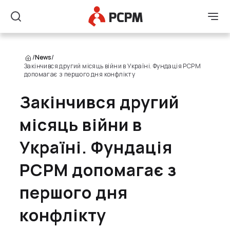
Main Logo
Men
Search
/
News
/
Закінчився другий місяць війни в Україні. Фундація PCPM
допомагає з першого дня конфлікту
Закінчився другий
місяць війни в
Україні. Фундація
PCPM допомагає з
першого дня
конфлікту