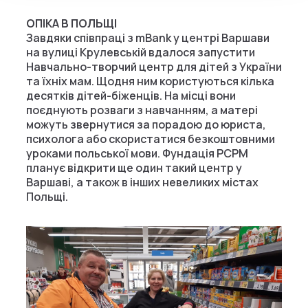
ОПІКА В ПОЛЬЩІ
Завдяки співпраці з mBank у центрі Варшави
на вулиці Крулевській вдалося запустити
Навчально-творчий центр для дітей з України
та їхніх мам. Щодня ним користуються кілька
десятків дітей-біженців. На місці вони
поєднують розваги з навчанням, а матері
можуть звернутися за порадою до юриста,
психолога або скористатися безкоштовними
уроками польської мови. Фундація PCPM
планує відкрити ще один такий центр у
Варшаві, а також в інших невеликих містах
Польщі.