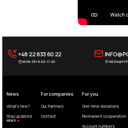
+48 22 833 60 22
INFO@P
MON-FRI 9:00-17:00
MEDIA@PCP
News
For companies
For you
What's new?
Our Partners
One-time donations
Stay updated
Contact
Permanent cooperation
NEWS
Account numbers