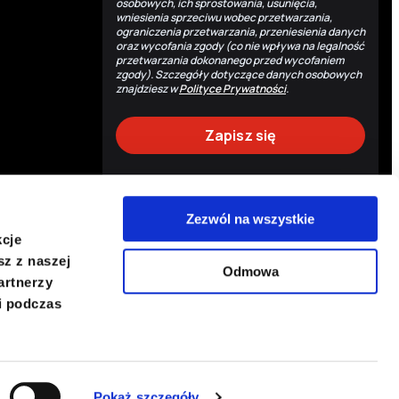
osobowych, ich sprostowania, usunięcia,
wniesienia sprzeciwu wobec przetwarzania,
ograniczenia przetwarzania, przeniesienia danych
oraz wycofania zgody (co nie wpływa na legalność
przetwarzania dokonanego przed wycofaniem
zgody). Szczegóły dotyczące danych osobowych
znajdziesz w
Polityce Prywatności
.
Zezwól na wszystkie
Back to top
kcje
B
sz z naszej
Odmowa
artnerzy
i podczas
Copyright © 2026 PCPM. All rights reserved.
Privacy policy
Cookies policy
Pokaż szczegóły