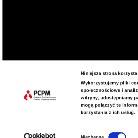
Niniejsza strona korzysta
Wykorzystujemy pliki coo
Twitter
Facebook
LinkedIn
Twitter
społecznościowe i analiz
witryny, udostępniamy p
mogą połączyć te inform
korzystania z ich usług.
Pustułeczki 23, 02-811 Warsaw
KRS 0000259298 REGON 140603017 NIP 5252371402
Wybór
Niezbędne