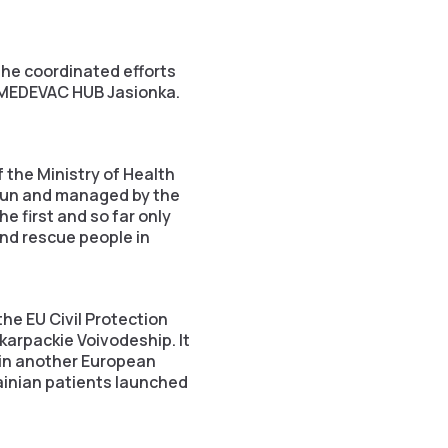
the coordinated efforts
e MEDEVAC HUB Jasionka.
 the Ministry of Health
s run and managed by the
 first and so far only
and rescue people in
he EU Civil Protection
arpackie Voivodeship. It
l in another European
ainian patients launched