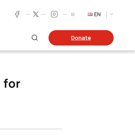
EN
Twitter
Facebook
LinkedIn
Twitter
Donate
Search
 for