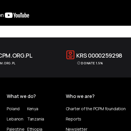
CPM.ORG.PL
KRS
0000259298
M.ORG.PL
DONATE 1.5%
What we do?
Who we are?
Poland
Kenya
Charter of the PCPM foundation
Lebanon
Tanzania
Reports
Palestine
Ethiopia
Newsletter