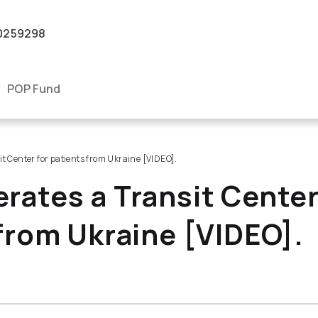
0259298
POP Fund
t Center for patients from Ukraine [VIDEO].
ates a Transit Center
from Ukraine [VIDEO].