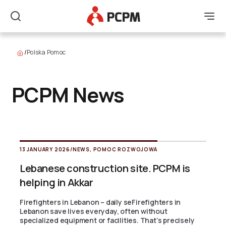
Main Logo
Men
Search
/
Polska Pomoc
PCPM News
13 JANUARY 2026
/
NEWS
,
POMOC ROZWOJOWA
Lebanese construction site. PCPM is
helping in Akkar
Firefighters in Lebanon – daily seFirefighters in
Lebanon save lives everyday, often without
specialized equipment or facilities. That’s precisely