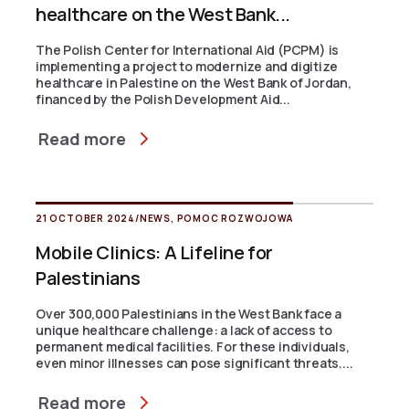
healthcare on the West Bank...
The Polish Center for International Aid (PCPM) is
implementing a project to modernize and digitize
healthcare in Palestine on the West Bank of Jordan,
financed by the Polish Development Aid...
Read more
21 OCTOBER 2024
/
NEWS
,
POMOC ROZWOJOWA
Mobile Clinics: A Lifeline for
Palestinians
Over 300,000 Palestinians in the West Bank face a
unique healthcare challenge: a lack of access to
permanent medical facilities. For these individuals,
even minor illnesses can pose significant threats....
Read more