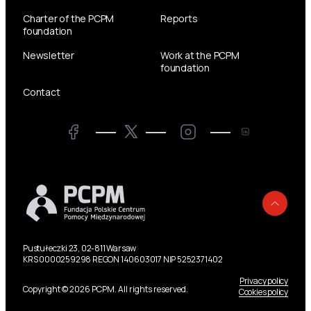
Charter of the PCPM
Reports
foundation
Newsletter
Work at the PCPM
foundation
Contact
Twitter
Facebook
LinkedIn
Twitter
Back
Pustułeczki 23, 02-811 Warsaw
KRS 0000259298 REGON 140603017 NIP 5252371402
Privacy policy
Copyright © 2026 PCPM. All rights reserved.
Cookies policy