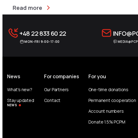
Read more
+48 22 833 60 22
INFO@P
MON-FRI 9:00-17:00
MEDIA@PCP
News
For companies
For you
What's new?
Our Partners
One-time donations
Stay updated
Contact
Permanent cooperation
NEWS
Account numbers
Donate 1.5% PCPM