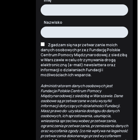
Imię
Nazwisko
Zgadzam się na przetwarzanie moich
danych osobowych przez Fundację Polskie
Centrum Pomocy Międzynarodowej z siedzibą
w Warszawie w celu otrzymywania drogą
elektroniczną (e-mail) newslettera oraz
informacji o działaniach Fundacji i
możliwościach ich wsparcia.
Administratorem danych osobowych jest
Fundacja Polskie Centrum Pomocy
Międzynarodowej z siedzibą w Warszawie. Dane
osobowe są przetwarzane w celu wysyłki
informacji dotyczących działalności Fundacji.
Masz prawo do: uzyskania dostępu do danych
osobowych, ich sprostowania, usunięcia,
wniesienia sprzeciwu wobec przetwarzania,
ograniczenia przetwarzania, przeniesienia danych
oraz wycofania zgody (co nie wpływa na legalność
przetwarzania dokonanego przed wycofaniem