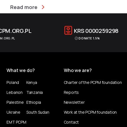
Read more
CPM.ORG.PL
KRS
0000259298
M.ORG.PL
DONATE 1.5%
What we do?
Who we are?
Poland
Kenya
Charter of the PCPM foundation
Lebanon
Tanzania
Reports
Palestine
Ethiopia
Newsletter
Ukraine
South Sudan
Work at the PCPM foundation
EMT PCPM
Contact