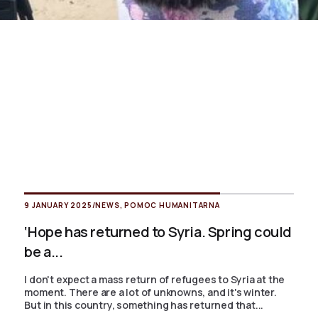
9 JANUARY 2025
/
NEWS
,
POMOC HUMANITARNA
‘Hope has returned to Syria. Spring could
be a...
I don't expect a mass return of refugees to Syria at the
moment. There are a lot of unknowns, and it's winter.
But in this country, something has returned that...