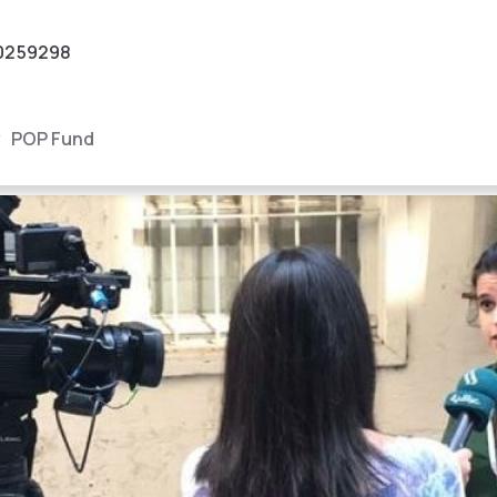
0259298
POP Fund