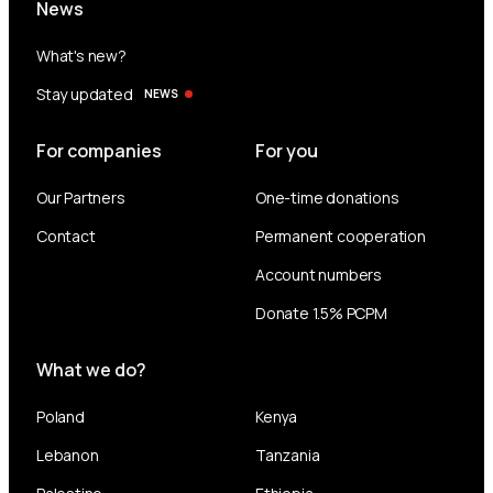
News
What's new?
Stay updated
NEWS
For companies
For you
Our Partners
One-time donations
Contact
Permanent cooperation
Account numbers
Donate 1.5% PCPM
What we do?
Poland
Kenya
Lebanon
Tanzania