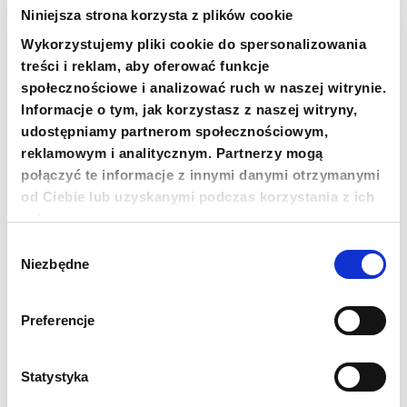
18 1140 1010 0000 5228 6800 1001
Niniejsza strona korzysta z plików cookie
COPY THE ACCOUNT NUMBER
MORE
Wykorzystujemy pliki cookie do spersonalizowania
treści i reklam, aby oferować funkcje
społecznościowe i analizować ruch w naszej witrynie.
Informacje o tym, jak korzystasz z naszej witryny,
udostępniamy partnerom społecznościowym,
Newsletter
reklamowym i analitycznym. Partnerzy mogą
Chcesz być na bieżąco? Zapisz się do naszego
połączyć te informacje z innymi danymi otrzymanymi
newslettera. Informacje o nowościach, naszych planach,
od Ciebie lub uzyskanymi podczas korzystania z ich
działaniach i zakończonych projektach.
usług.
Adres e-mail
Wybór
Niezbędne
zgody
Imię
Preferencje
Nazwisko
Statystyka