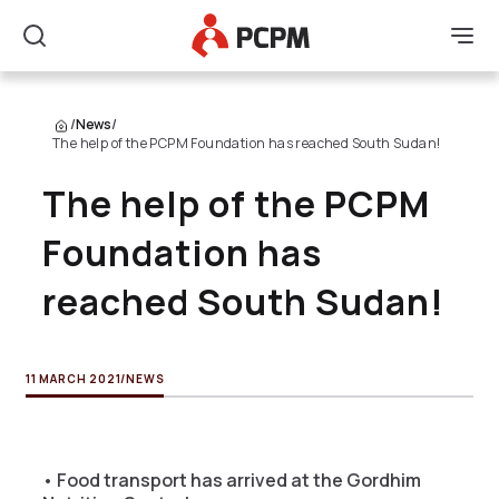
Main Logo
Men
Search
/
News
/
The help of the PCPM Foundation has reached South Sudan!
The help of the PCPM
Foundation has
reached South Sudan!
11 MARCH 2021
/
NEWS
• Food transport has arrived at the Gordhim