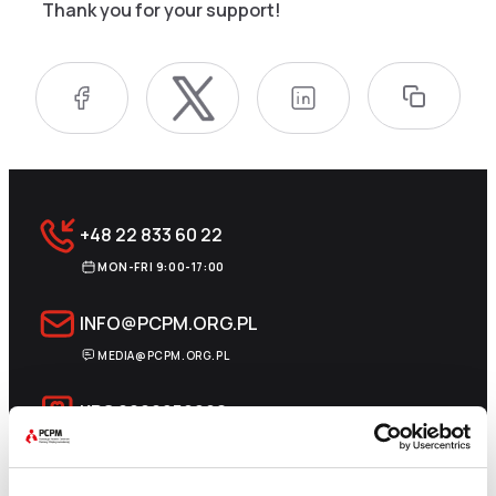
Thank you for your support!
+48 22 833 60 22
MON-FRI 9:00-17:00
INFO@PCPM.ORG.PL
MEDIA@PCPM.ORG.PL
KRS
0000259298
DONATE 1.5%