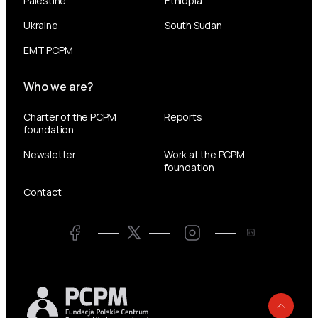
Palestine
Ethiopia
Ukraine
South Sudan
EMT PCPM
Who we are?
Charter of the PCPM
Reports
foundation
Newsletter
Work at the PCPM
foundation
Contact
Twitter
Facebook
LinkedIn
Twitter
Back