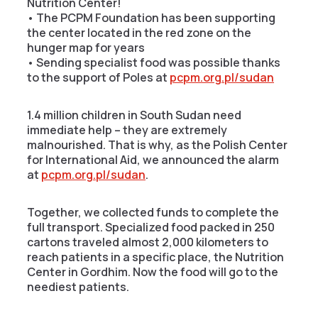
Nutrition Center!
• The PCPM Foundation has been supporting
the center located in the red zone on the
hunger map for years
• Sending specialist food was possible thanks
to the support of Poles at
pcpm.org.pl/sudan
1.4 million children in South Sudan need
immediate help – they are extremely
malnourished. That is why, as the Polish Center
for International Aid, we announced the alarm
at
pcpm.org.pl/sudan
.
Together, we collected funds to complete the
full transport. Specialized food packed in 250
cartons traveled almost 2,000 kilometers to
reach patients in a specific place, the Nutrition
Center in Gordhim. Now the food will go to the
neediest patients.