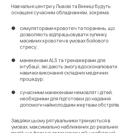
Навчальні центри у Львові та Вінниці будуть
оснащені сучасним обладнанням, зокрема:
симуляторами кровотеч та поранень, що
дозволяють відпрацьовувати зупинку
масивних кровотеч в умовах бойового
стресу;
манекенами ALS та тренажерами для
інтубації, які дають змогу вдосконалювати
навички виконання складних медичних
процедур;
сучасними манекенами немовлят і дітей,
необхідними для підготовки до надання
допомоги наймолодшим жертвам обстрілів.
Завдяки цьому рятувальники тренуються в
умовах, максимально наближених до реальних
подій, що формує автоматизм дій, необхідний