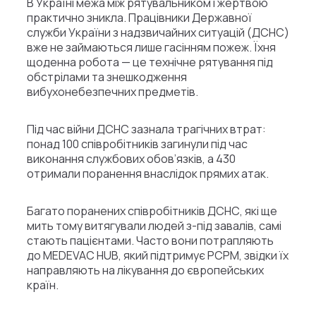
В Україні межа між рятувальником і жертвою
практично зникла. Працівники Державної
служби України з надзвичайних ситуацій (ДСНС)
вже не займаються лише гасінням пожеж. Їхня
щоденна робота — це технічне рятування під
обстрілами та знешкодження
вибухонебезпечних предметів.
Під час війни ДСНС зазнала трагічних втрат:
понад 100 співробітників загинули під час
виконання службових обов’язків, а 430
отримали поранення внаслідок прямих атак.
Багато поранених співробітників ДСНС, які ще
мить тому витягували людей з-під завалів, самі
стають пацієнтами. Часто вони потрапляють
до MEDEVAC HUB, який підтримує PCPM, звідки їх
направляють на лікування до європейських
країн.