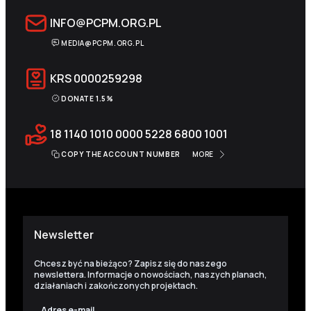
INFO@PCPM.ORG.PL
MEDIA@PCPM.ORG.PL
KRS
0000259298
DONATE 1.5%
18 1140 1010 0000 5228 6800 1001
COPY THE ACCOUNT NUMBER
MORE
Newsletter
Chcesz być na bieżąco? Zapisz się do naszego
newslettera. Informacje o nowościach, naszych planach,
działaniach i zakończonych projektach.
Adres e-mail