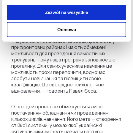
Як наголошує координатор проєкту, навчання
мають ще один важливий аспект. Для
Zezwól na wszystkie
перевантажених роботою пожежників це часто
можливість просто перевести подих.
Odmowa
— Дуже багато пожежників зараз працюють у
прифронтових районах і мають обмежені
можливості для проведення самостійних
тренувань, тому наша програма заповнює цю
прогалину. Для самих учасників навчання це
можливість трохи перепочити, водночас
здобути нові знання та підвищити свою
кваліфікацію. Це своєрідне психологічне
відновлення, — говорить Павел Єсса.
Отже, цей проєкт не обмежується лише
постачанням обладнання чи проведенням
кількох циклів навчання. Його мета — створення
стійкої системи, у межах якої українські
рятувальники зможуть навчати наступні