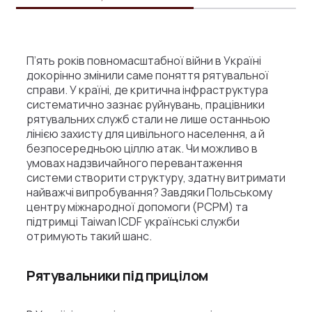
П’ять років повномасштабної війни в Україні
докорінно змінили саме поняття рятувальної
справи. У країні, де критична інфраструктура
систематично зазнає руйнувань, працівники
рятувальних служб стали не лише останньою
лінією захисту для цивільного населення, а й
безпосередньою ціллю атак. Чи можливо в
умовах надзвичайного перевантаження
системи створити структуру, здатну витримати
найважчі випробування? Завдяки Польському
центру міжнародної допомоги (PCPM) та
підтримці Taiwan ICDF українські служби
отримують такий шанс.
Рятувальники під прицілом