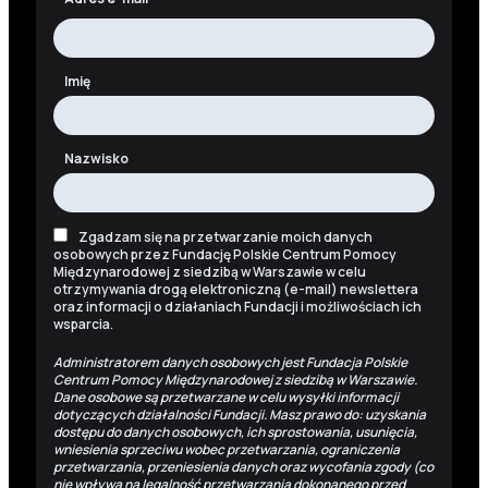
Imię
Nazwisko
Zgadzam się na przetwarzanie moich danych
osobowych przez Fundację Polskie Centrum Pomocy
Międzynarodowej z siedzibą w Warszawie w celu
otrzymywania drogą elektroniczną (e-mail) newslettera
oraz informacji o działaniach Fundacji i możliwościach ich
wsparcia.
Administratorem danych osobowych jest Fundacja Polskie
Centrum Pomocy Międzynarodowej z siedzibą w Warszawie.
Dane osobowe są przetwarzane w celu wysyłki informacji
dotyczących działalności Fundacji. Masz prawo do: uzyskania
dostępu do danych osobowych, ich sprostowania, usunięcia,
wniesienia sprzeciwu wobec przetwarzania, ograniczenia
przetwarzania, przeniesienia danych oraz wycofania zgody (co
nie wpływa na legalność przetwarzania dokonanego przed