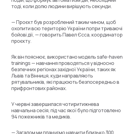
тоді, коли долю людини вирішують секунди.
— Проєкт був розроблений таким чином, щоб
охопити всю територію України попри триваючі
бойові дії, — говорить Павел Єсса, координатор
проєкту.
Як він пояснює, використано модель safe-haven
trainings — навчання проводяться у відносно
безпечних регіонах західної України, таких як
Львів та Вінниця, куди направляють
рятувальників, які працюють безпосередньо в
прифронтових районах.
У червні завершилася чотиритижнева
навчальна сесія, під час якої було підготовлено
94 пожежників та медиків.
— Загалом ми плануємо навчити близько 300