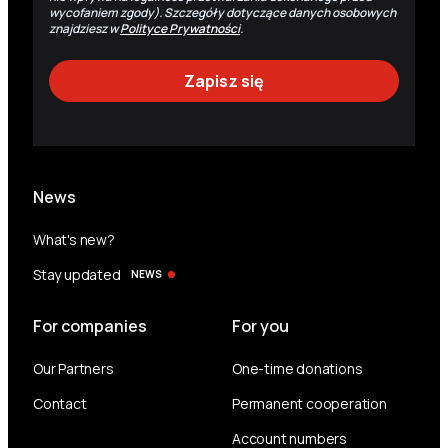
wycofaniem zgody). Szczegóły dotyczące danych osobowych
znajdziesz w
Polityce Prywatności
.
News
What's new?
Stay updated
NEWS
For companies
For you
Our Partners
One-time donations
Contact
Permanent cooperation
Account numbers