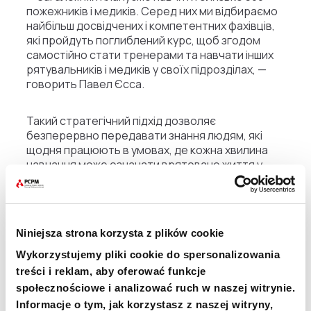
пожежників і медиків. Серед них ми відбираємо
найбільш досвідчених і компетентних фахівців,
які пройдуть поглиблений курс, щоб згодом
самостійно стати тренерами та навчати інших
рятувальників і медиків у своїх підрозділах, —
говорить Павел Єсса.
Такий стратегічний підхід дозволяє
безперервно передавати знання людям, які
щодня працюють в умовах, де кожна хвилина
навчання може означати врятоване життя у
зруйнованому Дніпрі чи Харкові.
Нова інструкторська команда
Niniejsza strona korzysta z plików cookie
Wykorzystujemy pliki cookie do spersonalizowania
Найбільшою цінністю проєкту є не обладнання,
а люди. Для забезпечення довгострокового
treści i reklam, aby oferować funkcje
ефекту під час навчань польські інструктори
społecznościowe i analizować ruch w naszej witrynie.
Медичного рятувального загону PCPM
Informacje o tym, jak korzystasz z naszej witryny,