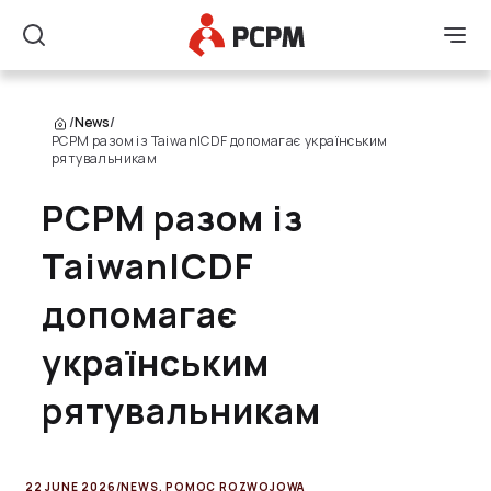
Main Logo
Men
Search
/
News
/
PCPM разом із TaiwanICDF допомагає українським
рятувальникам
PCPM разом із
TaiwanICDF
допомагає
українським
рятувальникам
22 JUNE 2026
/
NEWS
,
POMOC ROZWOJOWA