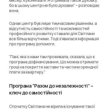
міксер, кухонні ваги. Я отримала також духовку,
бо в цьому центрі не було духовки” – розповідає
вона.
Однак центр був лише тимчасовим рішенням, а
відсутність самостійності та можливостей
професійного розвитку ставали для Світлани
все більш відчутними. Тоді з’явилася інформація
про програму допомоги.
“Пані, яка з нами там проживала, сказала, що є
програма дофінансування. Що можна отримати
гроші на покриття застави та частини орендної
плати за квартиру.”
Програма “Разом до незалежності” –
ключ до самостійності
Спочатку Світлана не вірила в існування такої