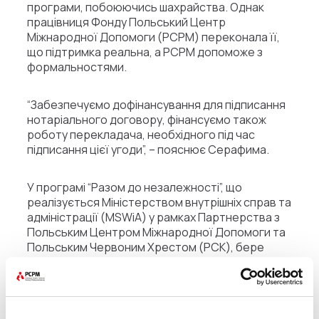
програми, побоюючись шахрайства. Однак
працівниця Фонду Польський Центр
Міжнародної Допомоги (PCPM) переконала її,
що підтримка реальна, а PCPM допоможе з
формальностями.
“Забезпечуємо дофінансування для підписання
нотаріального договору, фінансуємо також
роботу перекладача, необхідного під час
підписання цієї угоди”, – пояснює Серафима.
У програмі “Разом до незалежності”, що
реалізується Міністерством внутрішніх справ та
адміністрації (MSWiA) у рамках Партнерства з
Польським Центром Міжнародної Допомоги та
Польським Червоним Хрестом (PCK), бере
участь все більше людей. Метою програми, що
фінансується Європейським Союзом у рамках
Фонду притулку, міграції та інтеграції 2021-2027,
є не лише доплата до орендної плати, а й