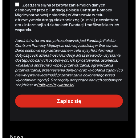
Zgadzam się na przetwarzanie moich danych
osobowych przez Fundację Polskie Centrum Pomocy
Międzynarodowej z siedzibą w Warszawie w celu
otrzymywania drogą elektroniczną (e-mail) newslettera
oraz informacji o działaniach Fundacji i możliwościach ich
wsparcia.
Administratorem danych osobowych jest Fundacja Polskie
Centrum Pomocy Międzynarodowej z siedzibą w Warszawie.
Dane osobowe są przetwarzane w celu wysyłki informacji
dotyczących działalności Fundacji. Masz prawo do: uzyskania
dostępu do danych osobowych, ich sprostowania, usunięcia,
wniesienia sprzeciwu wobec przetwarzania, ograniczenia
przetwarzania, przeniesienia danych oraz wycofania zgody (co
nie wpływa na legalność przetwarzania dokonanego przed
wycofaniem zgody). Szczegóły dotyczące danych osobowych
znajdziesz w
Polityce Prywatności
.
News