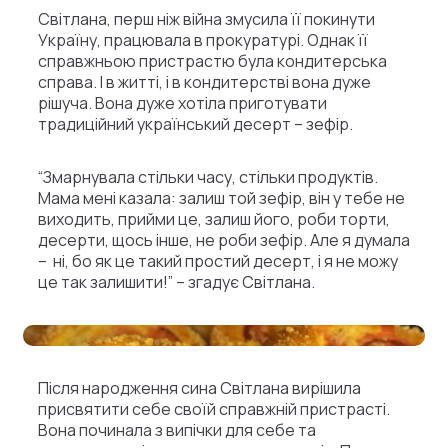
Світлана, перш ніж війна змусила її покинути
Україну, працювала в прокуратурі. Однак її
справжньою пристрастю була кондитерська
справа. І в житті, і в кондитерстві вона дуже
рішуча. Вона дуже хотіла приготувати
традиційний український десерт – зефір.
“Змарнувала стільки часу, стільки продуктів.
Мама мені казала: залиш той зефір, він у тебе не
виходить, прийми це, залиш його, роби торти,
десерти, щось інше, не роби зефір. Але я думала
– ні, бо як це такий простий десерт, і я не можу
це так залишити!” – згадує Світлана.
Після народження сина Світлана вирішила
присвятити себе своїй справжній пристрасті.
Вона починала з випічки для себе та