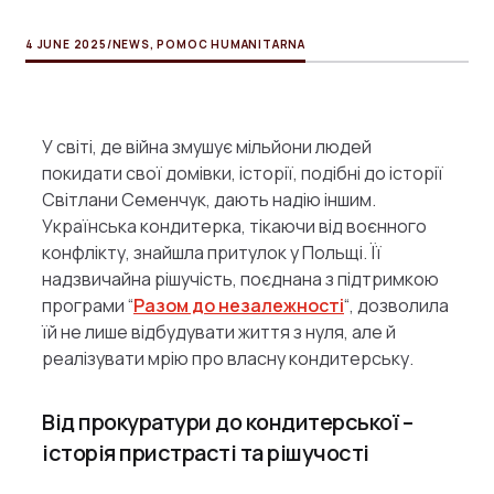
4 JUNE 2025
/
NEWS
,
POMOC HUMANITARNA
У світі, де війна змушує мільйони людей
покидати свої домівки, історії, подібні до історії
Світлани Семенчук, дають надію іншим.
Українська кондитерка, тікаючи від воєнного
конфлікту, знайшла притулок у Польщі. Її
надзвичайна рішучість, поєднана з підтримкою
програми “
Разом до незалежності
“, дозволила
їй не лише відбудувати життя з нуля, але й
реалізувати мрію про власну кондитерську.
Від прокуратури до кондитерської –
історія пристрасті та рішучості