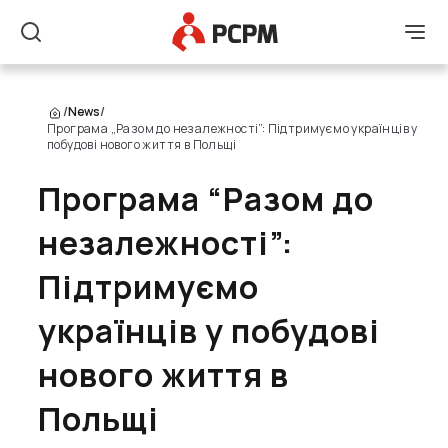
Main Logo
Men
Search
/
News
/
Програма „Разом до незалежності”: Підтримуємо українців у
побудові нового життя в Польщі
Програма “Разом до
незалежності”:
Підтримуємо
українців у побудові
нового життя в
Польщі