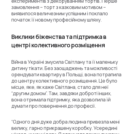
експериментів з декоруванням тортів. Перше
замовлення – торт з казковим мотивом –
виявилося величезним успішним і поклало
початок її новому професійному шляху.
Виклики біженства та підтримка в
центрі колективного розміщення
Війна в Україні змусила Світлану та її маленьку
дитину тікати. Без заощаджень та можливості
орендувати квартиру в Польщі, вона потрапила
до центру колективного розміщення. Це було
місце, яке, як каже Світлана, стало для неї
“другим домом”. Там, завдяки доброті інших,
вона отримала підтримку, яка дозволила їй
думати про повернення до професії.
“Одного дня дуже добра людина привезла мені
велику, гарно прикрашену коробку. Усередині