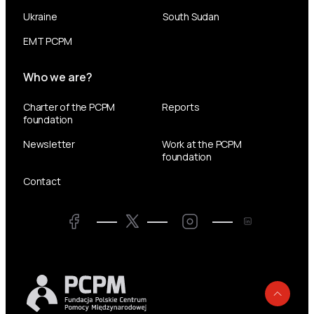
Ukraine
South Sudan
EMT PCPM
Who we are?
Charter of the PCPM
Reports
foundation
Newsletter
Work at the PCPM
foundation
Contact
Twitter
Facebook
LinkedIn
Twitter
Back