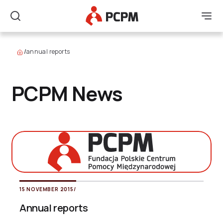
Main Logo
Men
Search
/
annual reports
PCPM News
15 NOVEMBER 2015
/
Annual reports