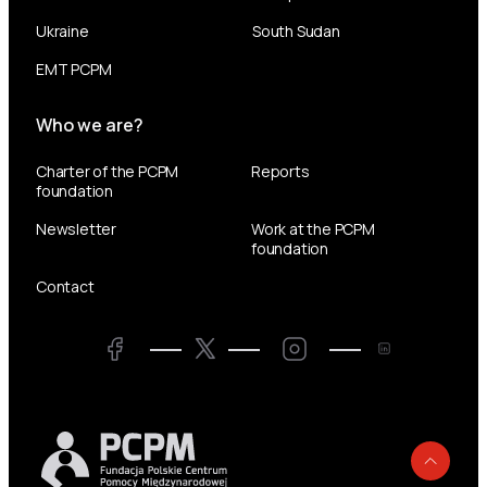
Ukraine
South Sudan
EMT PCPM
Who we are?
Charter of the PCPM
Reports
foundation
Newsletter
Work at the PCPM
foundation
Contact
Twitter
Facebook
LinkedIn
Twitter
Back