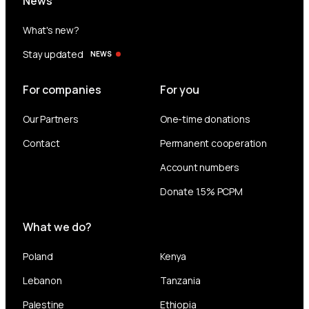
News
What's new?
Stay updated
NEWS
For companies
For you
Our Partners
One-time donations
Contact
Permanent cooperation
Account numbers
Donate 1.5% PCPM
What we do?
Poland
Kenya
Lebanon
Tanzania
Palestine
Ethiopia