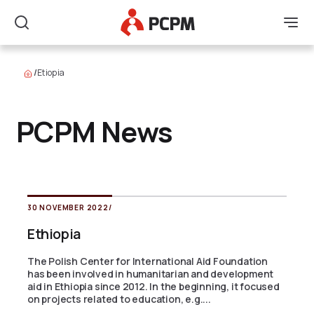
Main Logo
Men
Search
/
Etiopia
PCPM News
30 NOVEMBER 2022
/
Ethiopia
The Polish Center for International Aid Foundation
has been involved in humanitarian and development
aid in Ethiopia since 2012. In the beginning, it focused
on projects related to education, e.g....