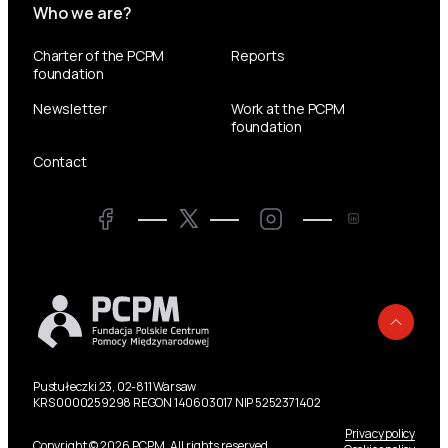
Who we are?
Charter of the PCPM
Reports
foundation
Newsletter
Work at the PCPM
foundation
Contact
Twitter
Facebook
LinkedIn
Twitter
Back
Pustułeczki 23, 02-811 Warsaw
KRS 0000259298 REGON 140603017 NIP 5252371402
Privacy policy
Copyright © 2026 PCPM. All rights reserved.