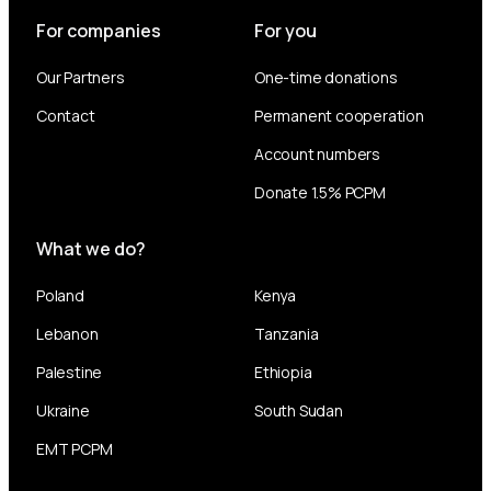
For companies
For you
Our Partners
One-time donations
Contact
Permanent cooperation
Account numbers
Donate 1.5% PCPM
What we do?
Poland
Kenya
Lebanon
Tanzania
Palestine
Ethiopia
Ukraine
South Sudan
EMT PCPM