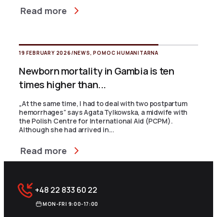
Read more
19 FEBRUARY 2026
/
NEWS
,
POMOC HUMANITARNA
Newborn mortality in Gambia is ten
times higher than...
„At the same time, I had to deal with two postpartum
hemorrhages” says Agata Tylkowska, a midwife with
the Polish Centre for International Aid (PCPM).
Although she had arrived in...
Read more
+48 22 833 60 22
MON-FRI 9:00-17:00