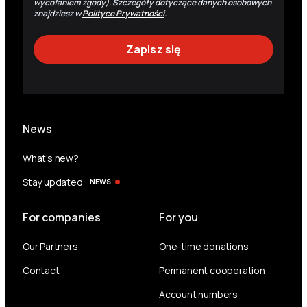
wycofaniem zgody). Szczegóły dotyczące danych osobowych
znajdziesz w
Polityce Prywatności
.
News
What's new?
Stay updated
NEWS
For companies
For you
Our Partners
One-time donations
Contact
Permanent cooperation
Account numbers