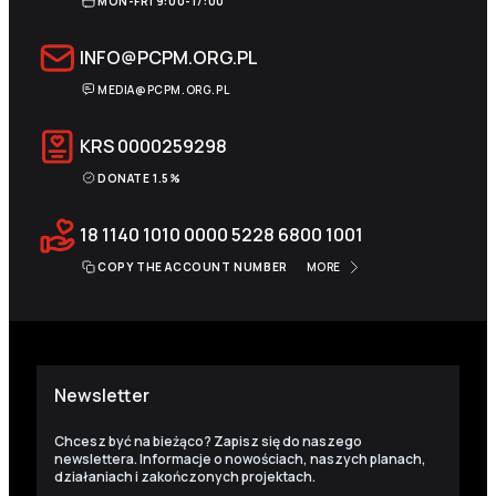
MON-FRI 9:00-17:00
INFO@PCPM.ORG.PL
MEDIA@PCPM.ORG.PL
KRS
0000259298
DONATE 1.5%
18 1140 1010 0000 5228 6800 1001
COPY THE ACCOUNT NUMBER
MORE
Newsletter
Chcesz być na bieżąco? Zapisz się do naszego
newslettera. Informacje o nowościach, naszych planach,
działaniach i zakończonych projektach.