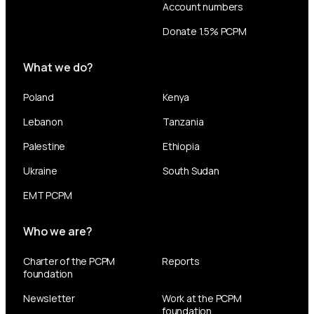
Account numbers
Donate 1.5% PCPM
What we do?
Poland
Kenya
Lebanon
Tanzania
Palestine
Ethiopia
Ukraine
South Sudan
EMT PCPM
Who we are?
Charter of the PCPM
Reports
foundation
Newsletter
Work at the PCPM
foundation