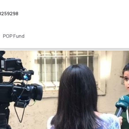
0259298
POP Fund