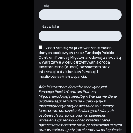
Imię
Nazwisko
Zgadzam się na przetwarzanie moich
danych osobowych przez Fundację Polskie
Centrum Pomocy Międzynarodowej z siedzibą
w Warszawie w celu otrzymywania drogą
elektroniczną (e-mail) newslettera oraz
informacji o działaniach Fundacji i
możliwościach ich wsparcia.
Administratorem danych osobowych jest
Fundacja Polskie Centrum Pomocy
Międzynarodowej z siedzibą w Warszawie. Dane
osobowe są przetwarzane w celu wysyłki
informacji dotyczących działalności Fundacji.
Masz prawo do: uzyskania dostępu do danych
osobowych, ich sprostowania, usunięcia,
wniesienia sprzeciwu wobec przetwarzania,
ograniczenia przetwarzania, przeniesienia danych
oraz wycofania zgody (co nie wpływa na legalność