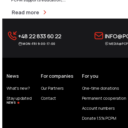
Read more
+48 22 833 60 22
INFO@P
MON-FRI 9:00-17:00
MEDIA@PCP
News
For companies
For you
What's new?
Our Partners
One-time donations
Stay updated
Contact
Permanent cooperation
NEWS
Account numbers
Donate 1.5% PCPM