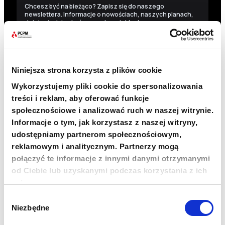
Chcesz być na bieżąco? Zapisz się do naszego
newslettera. Informacje o nowościach, naszych planach,
działaniach i zakończonych projektach.
Adres e-mail
Niniejsza strona korzysta z plików cookie
Imię
Wykorzystujemy pliki cookie do spersonalizowania
treści i reklam, aby oferować funkcje
społecznościowe i analizować ruch w naszej witrynie.
Nazwisko
Informacje o tym, jak korzystasz z naszej witryny,
udostępniamy partnerom społecznościowym,
reklamowym i analitycznym. Partnerzy mogą
Zgadzam się na przetwarzanie moich danych
osobowych przez Fundację Polskie Centrum Pomocy
połączyć te informacje z innymi danymi otrzymanymi
Międzynarodowej z siedzibą w Warszawie w celu
od Ciebie lub uzyskanymi podczas korzystania z ich
otrzymywania drogą elektroniczną (e-mail) newslettera
oraz informacji o działaniach Fundacji i możliwościach ich
usług.
wsparcia.
Wybór
Administratorem danych osobowych jest Fundacja Polskie
Niezbędne
zgody
Centrum Pomocy Międzynarodowej z siedzibą w Warszawie.
Dane osobowe są przetwarzane w celu wysyłki informacji