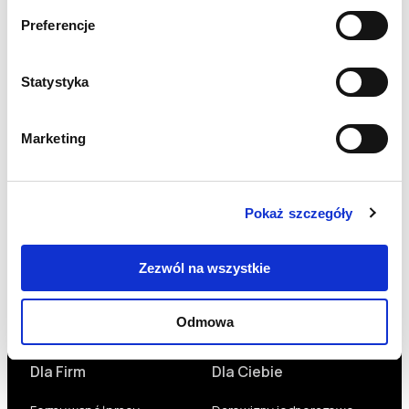
dotyczących działalności Fundacji. Masz prawo do: uzyskania
Preferencje
dostępu do danych osobowych, ich sprostowania, usunięcia,
wniesienia sprzeciwu wobec przetwarzania, ograniczenia
przetwarzania, przeniesienia danych oraz wycofania zgody (co
nie wpływa na legalność przetwarzania dokonanego przed
Statystyka
wycofaniem zgody). Szczegóły dotyczące danych osobowych
znajdziesz w
Polityce Prywatności
.
Marketing
Pokaż szczegóły
Aktualności
Zezwól na wszystkie
Co nowego?
Odmowa
Bądź na bieżąco
NEWS
Dla Firm
Dla Ciebie