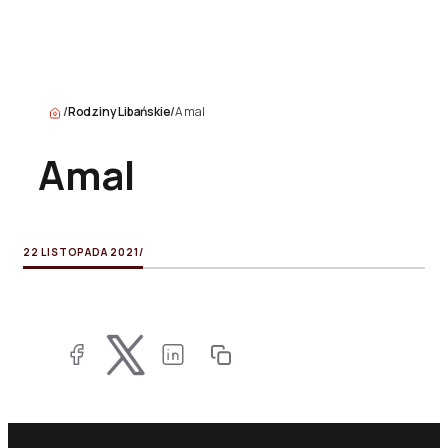
/
Rodziny Libańskie
/
Amal
Amal
22 LISTOPADA 2021
/