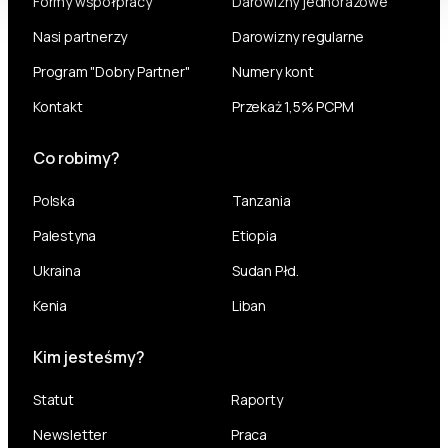
Formy współpracy
Darowizny jednorazowe
Nasi partnerzy
Darowizny regularne
Program "Dobry Partner"
Numery kont
Kontakt
Przekaż 1,5% PCPM
Co robimy?
Polska
Tanzania
Palestyna
Etiopia
Ukraina
Sudan Płd.
Kenia
Liban
Kim jesteśmy?
Statut
Raporty
Newsletter
Praca