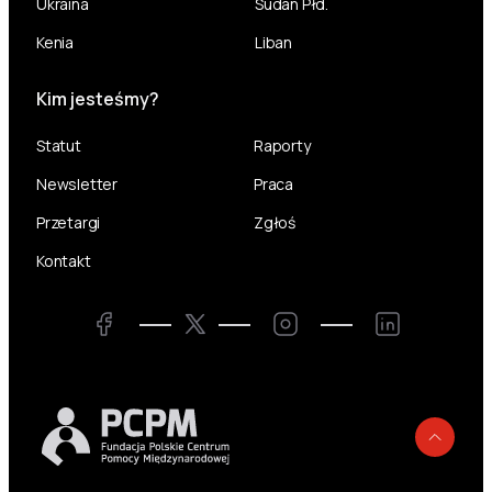
Ukraina
Sudan Płd.
Kenia
Liban
Kim jesteśmy?
Statut
Raporty
Newsletter
Praca
Przetargi
Zgłoś
Kontakt
Twitter
Facebook
Instagram
LinkedIn
Powr