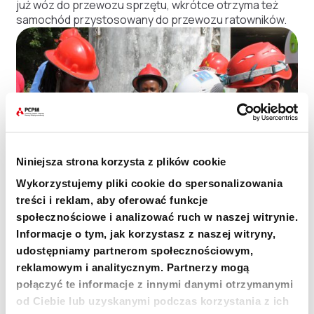
już wóz do przewozu sprzętu, wkrótce otrzyma też
samochód przystosowany do przewozu ratowników.
Niniejsza strona korzysta z plików cookie
Wykorzystujemy pliki cookie do spersonalizowania
treści i reklam, aby oferować funkcje
społecznościowe i analizować ruch w naszej witrynie.
Informacje o tym, jak korzystasz z naszej witryny,
udostępniamy partnerom społecznościowym,
Tworzymy kadrę szkoleniową
reklamowym i analitycznym. Partnerzy mogą
połączyć te informacje z innymi danymi otrzymanymi
od Ciebie lub uzyskanymi podczas korzystania z ich