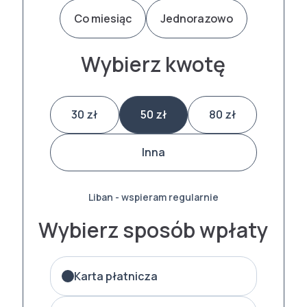
Co miesiąc
Jednorazowo
Wybierz kwotę
30 zł
50 zł
80 zł
Inna
Liban - wspieram regularnie
Wybierz sposób wpłaty
Karta płatnicza