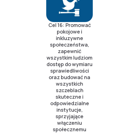
Cel 16: Promować
pokojowe i
inkluzywne
społeczeństwa,
zapewnić
wszystkim ludziom
dostęp do wymiaru
sprawiedliwości
oraz budować na
wszystkich
szczeblach
skuteczne i
odpowiedzialne
instytucje,
sprzyjające
włączeniu
społecznemu