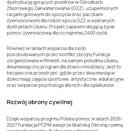
dystrybucję gorących posiłków w Ośrodkach
Zbiorowego Zakwaterowania (OZZ), uzupełnionych
racjami gotowymi do spożycia oraz paczkami
żywnościowymi dla rodzin spoza OZZ w wybranych
dystryktach Libanu. Projekt zapewni ratującą życie
pomoc żywnościową dla co najmniej 2400 osób.
Również w ramach wsparcia dla osób
poszkodowanych przez konflikt zbrojny Fundcja
zorganizowała w Rmeish, na samym południu Libanu,
dwumiesięczny program dla dzieci i młodzieży. Jest to
bezpieczna przestrzeń, gdzie przez dwa miesiące
dzieci mają zajęcia sportowe, artystyczne, edukacyjne
oraz wsparcie psychologa dla nich i dla opiekunów.
Rozwój obrony cywilnej
Dzięki wsparciu progrmu Polska pomoc w latach 2026-
2027 Fundacja PCPM wesprze libańską Obronę cywiną