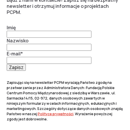
Bądź z nami w kontakcie! Zapisz się na bezpłatny
newsletter i otrzymuj informacje o projektach
PCPM.
Imię
Nazwisko
E-mail
*
Zapisując się na newsletter PCPM wyrażają Państwo zgodę na
przetwarzanie przez Administratora Danych: Fundację Polskie
Centrum Pomocy Międzynarodowej z siedzibą w Warszawie, ul.
Sarmacka 14/15, 02-972, danych osobowych zawartych w
niniejszym formularzy w celach informacyjnych, edukacyjnych i
marketingowych. Szczegóły dotyczące danych osobowych znajdą
Państwo w naszej
Polityce prywatności
. Wyrażenie powyższej
zgody jest dobrowolne.