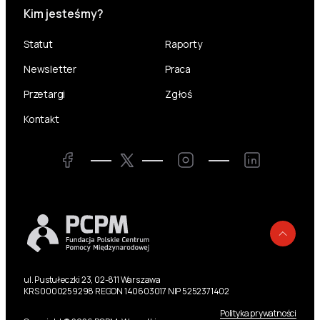
Kim jesteśmy?
Statut
Raporty
Newsletter
Praca
Przetargi
Zgłoś
Kontakt
Twitter
Facebook
Instagram
LinkedIn
Powr
ul. Pustułeczki 23, 02-811 Warszawa
KRS 0000259298 REGON 140603017 NIP 5252371402
Polityka prywatności