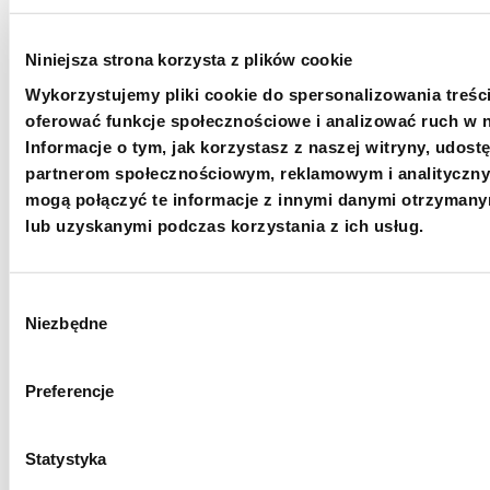
Alior
Credit Agricole
Niniejsza strona korzysta z plików cookie
Wykorzystujemy pliki cookie do spersonalizowania treści
oferować funkcje społecznościowe i analizować ruch w n
Uzupełnij dane
Informacje o tym, jak korzystasz z naszej witryny, udos
partnerom społecznościowym, reklamowym i analityczny
mogą połączyć te informacje z innymi danymi otrzymany
lub uzyskanymi podczas korzystania z ich usług.
Wybór
Niezbędne
zgody
Preferencje
* Pole wymagane
zaznacz wszystkie
Akceptuję
regulamin serwisu Tpay
*
Statystyka
Wyrażam zgodę na otrzymywanie od Fundacji