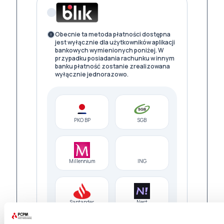
Obecnie ta metoda płatności dostępna
jest wyłącznie dla użytkowników aplikacji
bankowych wymienionych poniżej. W
przypadku posiadania rachunku w innym
banku płatność zostanie zrealizowana
wyłącznie jednorazowo.
PKO BP
SGB
Millennium
ING
Santander
Nest