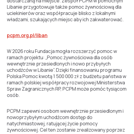
dostarczaną na miejsce. Zespół PCPM w północnym
Libanie przygotowuje także pomoc żywnościową dla
uciekinierów oraz współpracuje blisko z lokalnymi
władzami, szukających miejsc aby ich zakwaterować.
pcpm.org.pl/liban
W 2026 roku Fundacja mogła rozszerzyć pomoc w
ramach projektu: „Pomoc żywnościowa dla osób
wewnętrznie przesiedlonych i nowo przybyłych
uchodźców w Libanie”. Dzięki finansowaniu programu
Polska Pomoc kwotą 1 500 000 zł z budżetu państwa w
ramach polskiej współpracy rozwojowej Ministerstwa
Spraw Zagranicznych RP, PCPM może pomóc tysiącom
osób.
PCPM zapewni osobom wewnętrznie przesiedlonym i
nowoprzybyłym uchodźcom dostęp do
natychmiastowej, ratującej życie pomocy
żywnościowej. Cel ten zostanie zrealizowany poprzez