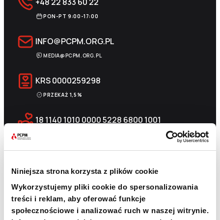
+48 22 833 60 22
PON-PT 9:00-17:00
INFO@PCPM.ORG.PL
MEDIA@PCPM.ORG.PL
KRS
0000259298
PRZEKAŻ 1,5%
18 1140 1010 0000 5228 6800 1001
SKOPIUJ NUMER KONTA
WIĘCEJ
Niniejsza strona korzysta z plików cookie
Wykorzystujemy pliki cookie do spersonalizowania
Newsletter
treści i reklam, aby oferować funkcje
społecznościowe i analizować ruch w naszej witrynie.
Chcesz być na bieżąco? Zapisz się do naszego
newslettera. Informacje o nowościach, naszych planach,