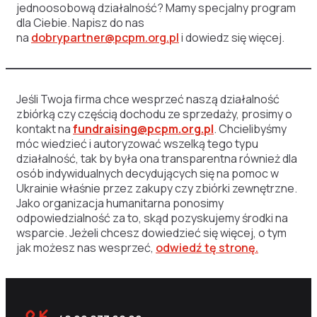
jednoosobową działalność? Mamy specjalny program
dla Ciebie. Napisz do nas
na
dobrypartner@pcpm.org.pl
i dowiedz się więcej.
Jeśli Twoja firma chce wesprzeć naszą działalność
zbiórką czy częścią dochodu ze sprzedaży, prosimy o
kontakt na
fundraising@pcpm.org.pl
. Chcielibyśmy
móc wiedzieć i autoryzować wszelką tego typu
działalność, tak by była ona transparentna również dla
osób indywidualnych decydujących się na pomoc w
Ukrainie właśnie przez zakupy czy zbiórki zewnętrzne.
Jako organizacja humanitarna ponosimy
odpowiedzialność za to, skąd pozyskujemy środki na
wsparcie. Jeżeli chcesz dowiedzieć się więcej, o tym
jak możesz nas wesprzeć,
odwiedź tę stronę.