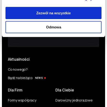
wniesienia sprzeciwu wobec przetwarzania, ograniczenia
przetwarzania, przeniesienia danych oraz wycofania zgody (co
nie wpływa na legalność przetwarzania dokonanego przed
Zezwól na wszystkie
wycofaniem zgody). Szczegóły dotyczące danych osobowych
znajdziesz w
Polityce Prywatności
.
Odmowa
Aktualności
Co nowego?
Bądź na bieżąco
NEWS
Dla Firm
Dla Ciebie
Formy współpracy
Darowizny jednorazowe