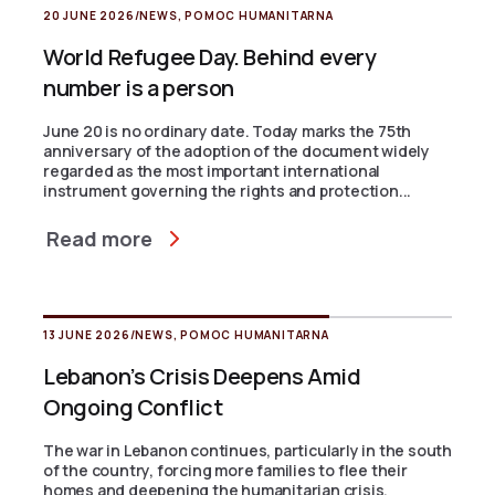
20 JUNE 2026
/
NEWS
,
POMOC HUMANITARNA
World Refugee Day. Behind every
number is a person
June 20 is no ordinary date. Today marks the 75th
anniversary of the adoption of the document widely
regarded as the most important international
instrument governing the rights and protection...
Read more
13 JUNE 2026
/
NEWS
,
POMOC HUMANITARNA
Lebanon’s Crisis Deepens Amid
Ongoing Conflict
The war in Lebanon continues, particularly in the south
of the country, forcing more families to flee their
homes and deepening the humanitarian crisis.