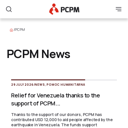
Main Logo
Men
Search
/
PCPM
PCPM News
29 JULY 2026
/
NEWS
,
POMOC HUMANITARNA
Relief for Venezuela thanks to the
support of PCPM...
Thanks to the support of our donors, PCPM has
contributed USD 12,000 to aid people affected by the
earthquake in Venezuela. The funds support