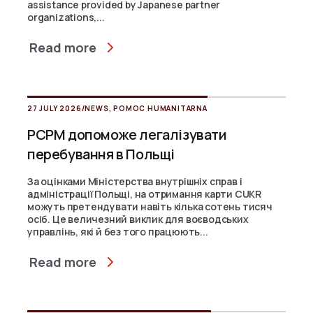
assistance provided by Japanese partner
organizations,...
Read more
27 JULY 2026
/
NEWS
,
POMOC HUMANITARNA
PCPM допоможе легалізувати
перебування в Польщі
За оцінками Міністерства внутрішніх справ і
адміністрації Польщі, на отримання карти CUKR
можуть претендувати навіть кілька сотень тисяч
осіб. Це величезний виклик для воєводських
управлінь, які й без того працюють...
Read more