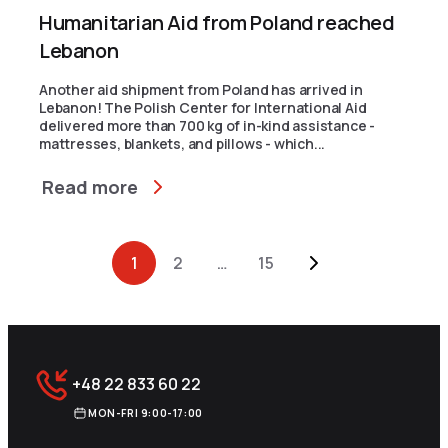
Humanitarian Aid from Poland reached
Lebanon
Another aid shipment from Poland has arrived in
Lebanon! The Polish Center for International Aid
delivered more than 700 kg of in-kind assistance -
mattresses, blankets, and pillows - which...
Read more
Archive Pagination
1
2
…
15
+48 22 833 60 22
MON-FRI 9:00-17:00