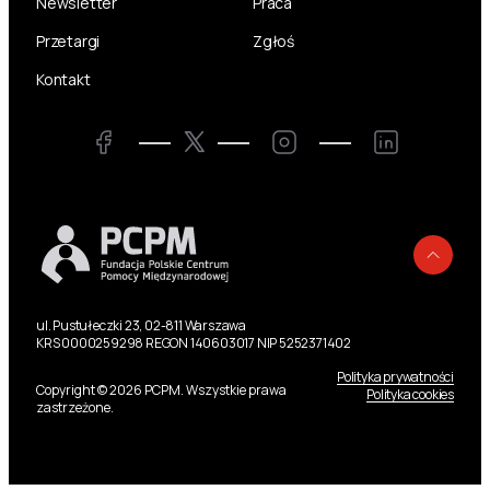
Newsletter
Praca
Przetargi
Zgłoś
Kontakt
Twitter
Facebook
Instagram
LinkedIn
Powr
ul. Pustułeczki 23, 02-811 Warszawa
KRS 0000259298 REGON 140603017 NIP 5252371402
Polityka prywatności
Copyright © 2026 PCPM. Wszystkie prawa
Polityka cookies
zastrzeżone.