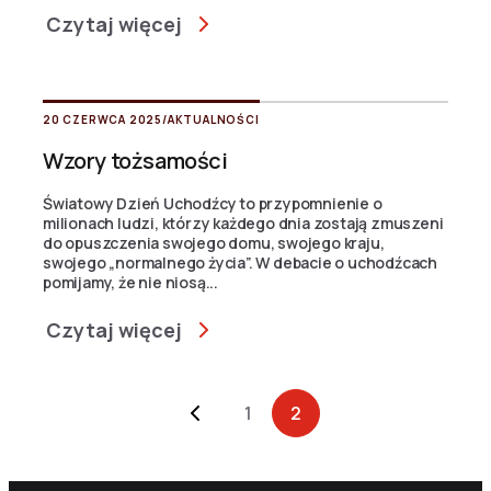
Czytaj więcej
20 CZERWCA 2025
/
AKTUALNOŚCI
Wzory tożsamości
Światowy Dzień Uchodźcy to przypomnienie o
milionach ludzi, którzy każdego dnia zostają zmuszeni
do opuszczenia swojego domu, swojego kraju,
swojego „normalnego życia”. W debacie o uchodźcach
pomijamy, że nie niosą...
Czytaj więcej
Archive Pagination
1
2