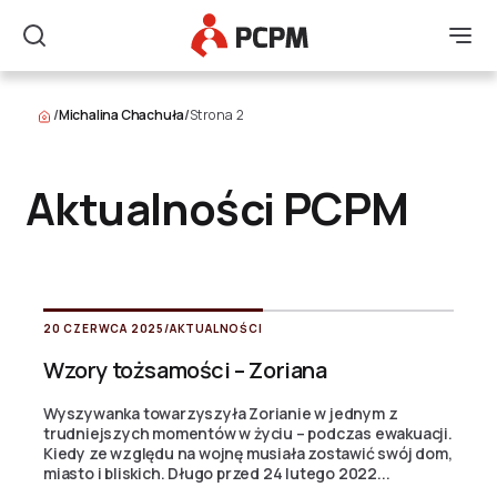
Główne Logo
Men
Szukaj
/
Michalina Chachuła
/
Strona 2
Aktualności PCPM
20 CZERWCA 2025
/
AKTUALNOŚCI
Wzory tożsamości – Zoriana
Wyszywanka towarzyszyła Zorianie w jednym z
trudniejszych momentów w życiu – podczas ewakuacji.
Kiedy ze względu na wojnę musiała zostawić swój dom,
miasto i bliskich. Długo przed 24 lutego 2022...