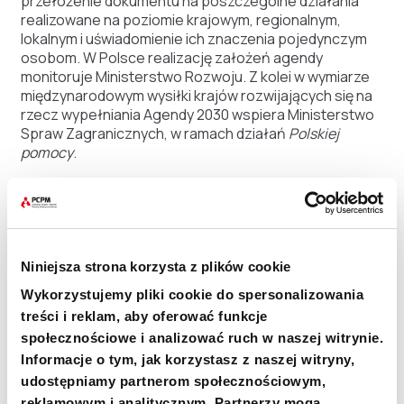
przełożenie dokumentu na poszczególne działania
realizowane na poziomie krajowym, regionalnym,
lokalnym i uświadomienie ich znaczenia pojedynczym
osobom. W Polsce realizację założeń agendy
monitoruje Ministerstwo Rozwoju. Z kolei w wymiarze
międzynarodowym wysiłki krajów rozwijających się na
rzecz wypełniania Agendy 2030 wspiera Ministerstwo
Spraw Zagranicznych, w ramach działań
Polskiej
pomocy
.
Cele Zrównoważonego Rozwoju to kontynuacja Celów
Milenijnych ustanowionych w 2012 r. w Rio de Janeiro.
Niniejsza strona korzysta z plików cookie
Wykorzystujemy pliki cookie do spersonalizowania
+48 22 833 60 22
treści i reklam, aby oferować funkcje
społecznościowe i analizować ruch w naszej witrynie.
PON-PT 9:00-17:00
Informacje o tym, jak korzystasz z naszej witryny,
INFO@PCPM.ORG.PL
udostępniamy partnerom społecznościowym,
reklamowym i analitycznym. Partnerzy mogą