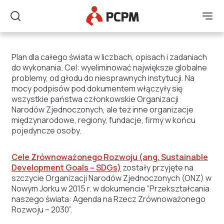
Główne Logo
Men
Szukaj
Cele Zrównoważonego 
Plan dla całego świata w liczbach, opisach i zadaniach
do wykonania. Cel: wyeliminować największe globalne
problemy, od głodu do niesprawnych instytucji. Na
mocy podpisów pod dokumentem włączyły się
wszystkie państwa członkowskie Organizacji
Narodów Zjednoczonych, ale też inne organizacje
międzynarodowe, regiony, fundacje, firmy w końcu
pojedyncze osoby.
Cele Zrównoważonego Rozwoju (ang. Sustainable
Development Goals – SDGs)
zostały przyjęte na
szczycie Organizacji Narodów Zjednoczonych (ONZ) w
Nowym Jorku w 2015 r. w dokumencie “Przekształcania
naszego świata: Agenda na Rzecz Zrównoważonego
Rozwoju – 2030”.