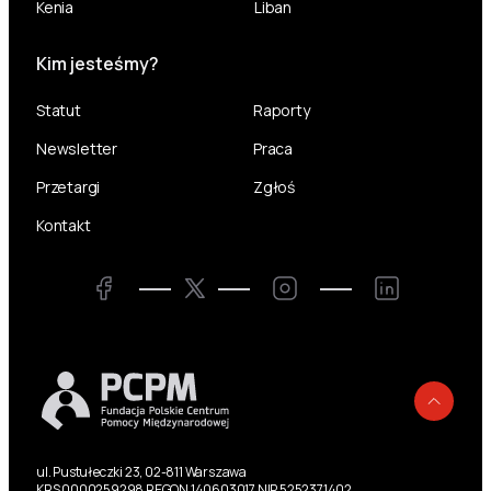
Kenia
Liban
Kim jesteśmy?
Statut
Raporty
Newsletter
Praca
Przetargi
Zgłoś
Kontakt
Twitter
Facebook
Instagram
LinkedIn
Powr
ul. Pustułeczki 23, 02-811 Warszawa
KRS 0000259298 REGON 140603017 NIP 5252371402