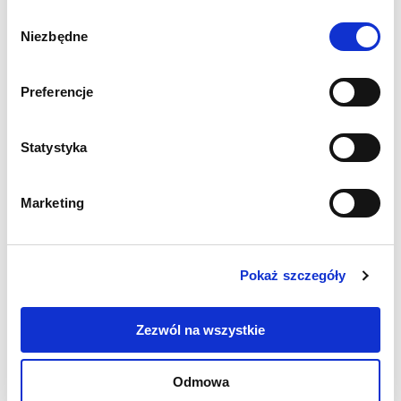
Wybór
Niezbędne
zgody
Preferencje
Statystyka
+48 22 833 60 22
PON-PT 9:00-17:00
Marketing
INFO@PCPM.ORG.PL
MEDIA@PCPM.ORG.PL
Pokaż szczegóły
KRS
0000259298
Zezwól na wszystkie
PRZEKAŻ 1,5%
18 1140 1010 0000 5228 6800 1001
Odmowa