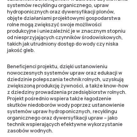
systemów recyklingu organicznego, upraw
hydroponicznych oraz dywersyfikacji plonów,
objęte działaniami projektowymi gospodarstwa
rolne mogą zwiększyć swoje możliwości
produkcyjne i uniezależnić je w znacznym stopniu
od niesprzyjających czynników środowiskowych,
takich jak utrudniony dostęp do wody czy niska
jakość gleb.
Beneficjenci projektu, dzięki ustanowieniu
nowoczesnych systemów upraw oraz edukacji w
dziedzinie polepszania technik rolnych, uzyskują
zwiększoną produkcję żywności, a także know-how
z dziedziny prowadzenia przedsiębiorstw rolnych.
Projekt pośrednio wspiera także łagodzenie
skutków niedoborów wody poprzez ustanowienie
systemów upraw hydroponicznych, recyklingu
organicznego oraz dywersyfikacji upraw – jako
technik wspierających efektywne wykorzystanie
zasobów wodnych.