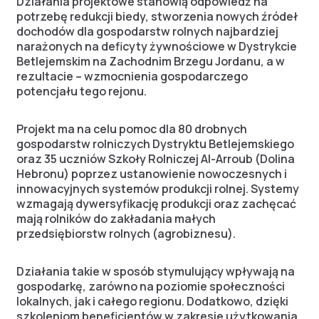
Działania projektowe stanowią odpowiedź na
potrzebę redukcji biedy, stworzenia nowych źródeł
dochodów dla gospodarstw rolnych najbardziej
narażonych na deficyty żywnościowe w Dystrykcie
Betlejemskim na Zachodnim Brzegu Jordanu, a w
rezultacie – wzmocnienia gospodarczego
potencjału tego rejonu.
Projekt ma na celu pomoc dla 80 drobnych
gospodarstw rolniczych Dystryktu Betlejemskiego
oraz 35 uczniów Szkoły Rolniczej Al-Arroub (Dolina
Hebronu) poprzez ustanowienie nowoczesnych i
innowacyjnych systemów produkcji rolnej. Systemy
wzmagają dywersyfikację produkcji oraz zachęcać
mają rolników do zakładania małych
przedsiębiorstw rolnych (agrobiznesu).
Działania takie w sposób stymulujący wpływają na
gospodarkę, zarówno na poziomie społeczności
lokalnych, jak i całego regionu. Dodatkowo, dzięki
szkoleniom beneficjentów w zakresie użytkowania