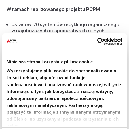
W ramach realizowanego projektu PCPM
ustanowi 70 systemów recyklingu organicznego
w najuboższych gospodarstwach rolnych
Dystryktu Betlejemskiego,
ustanowi 10 systemów hydrouprawy (tzw.
uprawy aquaponicznej),
przeszkoli 115 beneficjentów w co najmniej
jednym działaniu projektowym,
Niniejsza strona korzysta z plików cookie
przeprowadzi co najmniej 1500 konsultacji
Wykorzystujemy pliki cookie do spersonalizowania
specjalistycznych dla beneficjentów projektu w
treści i reklam, aby oferować funkcje
zakresie maksymalizacji produkcji rolnej oraz
agrobiznesu.
społecznościowe i analizować ruch w naszej witrynie.
Informacje o tym, jak korzystasz z naszej witryny,
udostępniamy partnerom społecznościowym,
Projekt współfinansowany ze środków programu
reklamowym i analitycznym. Partnerzy mogą
Polska Pomoc 2012 Ministerstwa Spraw
Zagranicznych RP.
połączyć te informacje z innymi danymi otrzymanymi
od Ciebie lub uzyskanymi podczas korzystania z ich
usług.