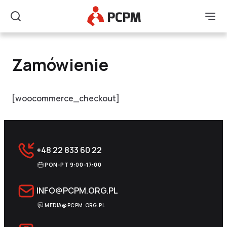
Główne Logo
Men
Szukaj
Zamówienie
Zamówienie
[woocommerce_checkout]
+48 22 833 60 22
PON-PT 9:00-17:00
INFO@PCPM.ORG.PL
MEDIA@PCPM.ORG.PL