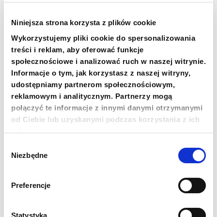
Nazwisko
Niniejsza strona korzysta z plików cookie
Wykorzystujemy pliki cookie do spersonalizowania
treści i reklam, aby oferować funkcje
Zgadzam się na przetwarzanie moich danych
społecznościowe i analizować ruch w naszej witrynie.
osobowych przez Fundację Polskie Centrum Pomocy
Międzynarodowej z siedzibą w Warszawie w celu
Informacje o tym, jak korzystasz z naszej witryny,
otrzymywania drogą elektroniczną (e-mail) newslettera
udostępniamy partnerom społecznościowym,
oraz informacji o działaniach Fundacji i możliwościach ich
wsparcia.
reklamowym i analitycznym. Partnerzy mogą
połączyć te informacje z innymi danymi otrzymanymi
Administratorem danych osobowych jest Fundacja Polskie
Centrum Pomocy Międzynarodowej z siedzibą w Warszawie.
od Ciebie lub uzyskanymi podczas korzystania z ich
Dane osobowe są przetwarzane w celu wysyłki informacji
usług.
dotyczących działalności Fundacji. Masz prawo do: uzyskania
dostępu do danych osobowych, ich sprostowania, usunięcia,
Wybór
wniesienia sprzeciwu wobec przetwarzania, ograniczenia
Niezbędne
przetwarzania, przeniesienia danych oraz wycofania zgody (co
zgody
nie wpływa na legalność przetwarzania dokonanego przed
wycofaniem zgody). Szczegóły dotyczące danych osobowych
znajdziesz w
Polityce Prywatności
.
Preferencje
Statystyka