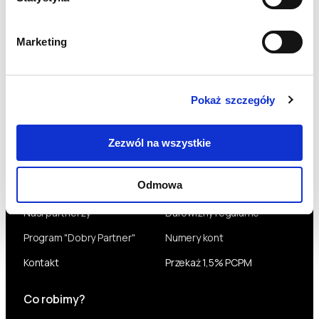
Marketing
Aktualności
Co nowego?
Pokaż szczegóły
Bądź na bieżąco
NEWS
Zezwól na wszystkie
Dla Firm
Dla Ciebie
Odmowa
Formy współpracy
Darowizny jednorazowe
Nasi partnerzy
Darowizny regularne
Program "Dobry Partner"
Numery kont
Kontakt
Przekaż 1,5% PCPM
Co robimy?