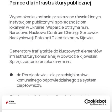
Pomoc dla infrastruktury publicznej
Wyposażenie zostanie przekazane również innym
instytucjom publicznym i społecznościom
lokalnym w Ukrainie. Wsparcie otrzyma m.in.
Narodowe Naukowe Centrum Chirurgii Sercowo-
Naczyniowej i Patologii Dziedzicznej w Kijowie.
Generatory trafią także do kluczowych elementów
infrastruktury komunalnej w obwodzie kijowskim.
Sprzęt zostanie przekazany m.in.:
do Perejasławia – dla przedsiębiorstwa
komunalnego odpowiedzialnego za system
ciepłowniczy,
do gminy Zołocziw – dla szkoły średniej wraz z
kotłownią i schronem obrony cywilnej,