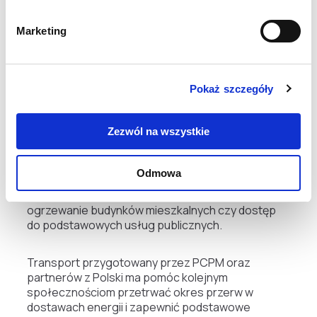
Dodatkowo wieś Maksymówka otrzyma agregat
Marketing
prądotwórczy, który pomoże zapewnić
mieszkańcom dostęp do wody pitnej.
Wsparcie w czasie kryzysu
Pokaż szczegóły
energetycznego
Zezwól na wszystkie
Pomoc energetyczna jest dziś jedną z
najważniejszych form wsparcia dla Ukrainy. W wielu
Odmowa
miejscowościach generatory i mobilne stacje
zasilające pozwalają utrzymać działanie szpitali,
ogrzewanie budynków mieszkalnych czy dostęp
do podstawowych usług publicznych.
Transport przygotowany przez PCPM oraz
partnerów z Polski ma pomóc kolejnym
społecznościom przetrwać okres przerw w
dostawach energii i zapewnić podstawowe