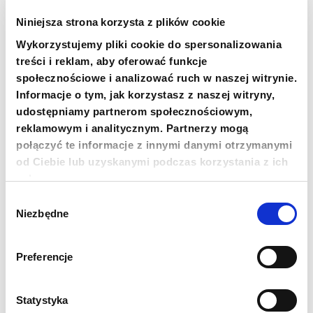
do miasta Fastów – dla miejskiej kotłowni
obsługującej budynki mieszkalne,
Niniejsza strona korzysta z plików cookie
Wykorzystujemy pliki cookie do spersonalizowania
do Buczy – dla instytucji socjalnych i centrów
treści i reklam, aby oferować funkcje
usług administracyjnych.
społecznościowe i analizować ruch w naszej witrynie.
Informacje o tym, jak korzystasz z naszej witryny,
Wsparcie trafi również do oddziału ratowniczo-
udostępniamy partnerom społecznościowym,
gaśniczego specjalnego przeznaczenia
reklamowym i analitycznym. Partnerzy mogą
Państwowej Służby Ukrainy ds. Sytuacji
Nadzwyczajnych w obwodzie winnickim.
połączyć te informacje z innymi danymi otrzymanymi
od Ciebie lub uzyskanymi podczas korzystania z ich
usług.
Energia dla szpitali i przychodni
Wybór
Niezbędne
zgody
Dzięki współpracy z ukraińską organizacją
społeczną „Forum Wzrostu Społeczności
Hardyźkiej” stacje zasilające zostaną przekazane
Preferencje
do wielu placówek medycznych i edukacyjnych,
m.in. do Centrum POZ w Bilećku, szpitala w
Masziwce czy gimnazjum nr 2 w Hradyźku.
Statystyka