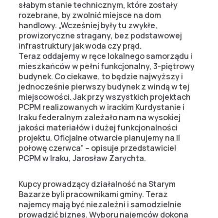
słabym stanie technicznym, które zostały
rozebrane, by zwolnić miejsce na dom
handlowy. „Wcześniej były tu zwykłe,
prowizoryczne stragany, bez podstawowej
infrastruktury jak woda czy prąd.
Teraz oddajemy w ręce lokalnego samorządu i
mieszkańców w pełni funkcjonalny, 3-piętrowy
budynek. Co ciekawe, to będzie najwyższy i
jednocześnie pierwszy budynek z windą w tej
miejscowości. Jak przy wszystkich projektach
PCPM realizowanych w irackim Kurdystanie i
Iraku federalnym zależało nam na wysokiej
jakości materiałów i dużej funkcjonalności
projektu. Oficjalne otwarcie planujemy na II
połowę czerwca” – opisuje przedstawiciel
PCPM w Iraku, Jarosław Zarychta.
Kupcy prowadzący działalność na Starym
Bazarze byli pracownikami gminy. Teraz
najemcy mają być niezależni i samodzielnie
prowadzić biznes. Wyboru najemców dokona