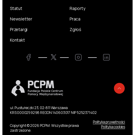
Statut
Raporty
Newsletter
Praca
Przetargi
Zgłoś
Kontakt
Twitter
Facebook
Instagram
LinkedIn
Powr
ul. Pustułeczki 23, 02-811 Warszawa
KRS 0000259298 REGON 140603017 NIP 5252371402
Polityka prywatności
Copyright © 2026 PCPM. Wszystkie prawa
Polityka cookies
zastrzeżone.