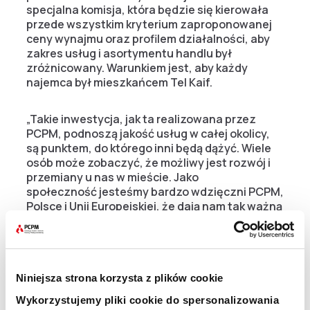
specjalna komisja, która będzie się kierowała
przede wszystkim kryterium zaproponowanej
ceny wynajmu oraz profilem działalności, aby
zakres usług i asortymentu handlu był
zróżnicowany. Warunkiem jest, aby każdy
najemca był mieszkańcem Tel Kaif.
„Takie inwestycja, jak ta realizowana przez
PCPM, podnoszą jakość usług w całej okolicy,
są punktem, do którego inni będą dążyć. Wiele
osób może zobaczyć, że możliwy jest rozwój i
przemiany u nas w mieście. Jako
społeczność jesteśmy bardzo wdzięczni PCPM,
Polsce i Unii Europejskiej, że dają nam tak ważną
pomoc, która jest istotna nie tylko dla osób,
które będą tam pracować, ale szerzej też dla
całej naszej społeczności” – podsumowuje
burmistrz dystryktu Tel Kaif Basim Yaqoub Bello.
Niniejsza strona korzysta z plików cookie
Dzięki funduszom UE i programowi MASAR,
Wykorzystujemy pliki cookie do spersonalizowania