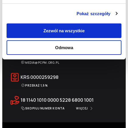
Pokaż szczegóły
+48 22 833 60 22
Zezwól na wszystkie
PON-PT 9:00-17:00
Odmowa
INFO@PCPM.ORG.PL
MEDIA@PCPM.ORG.PL
KRS
0000259298
PRZEKAŻ 1,5%
18 1140 1010 0000 5228 6800 1001
SKOPIUJ NUMER KONTA
WIĘCEJ