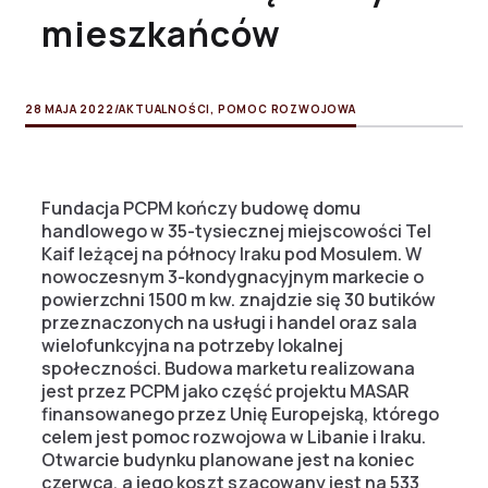
mieszkańców
28 MAJA 2022
/
AKTUALNOŚCI
,
POMOC ROZWOJOWA
Fundacja PCPM kończy budowę domu
handlowego w 35-tysiecznej miejscowości Tel
Kaif leżącej na północy Iraku pod Mosulem. W
nowoczesnym 3-kondygnacyjnym markecie o
powierzchni 1500 m kw. znajdzie się 30 butików
przeznaczonych na usługi i handel oraz sala
wielofunkcyjna na potrzeby lokalnej
społeczności. Budowa marketu realizowana
jest przez PCPM jako część projektu MASAR
finansowanego przez Unię Europejską, którego
celem jest pomoc rozwojowa w Libanie i Iraku.
Otwarcie budynku planowane jest na koniec
czerwca, a jego koszt szacowany jest na 533