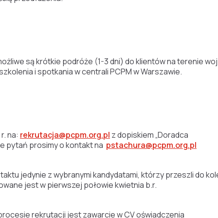
ożliwe są krótkie podróże (1-3 dni) do klientów na terenie w
 szkolenia i spotkania w centrali PCPM w Warszawie.
r. na:
rekrutacja@pcpm.org.pl
z dopiskiem „Doradca
ie pytań prosimy o kontakt na
pstachura@pcpm.org.pl
ktu jedynie z wybranymi kandydatami, którzy przeszli do kol
owane jest w pierwszej połowie kwietnia b.r.
rocesie rekrutacji jest zawarcie w CV oświadczenia