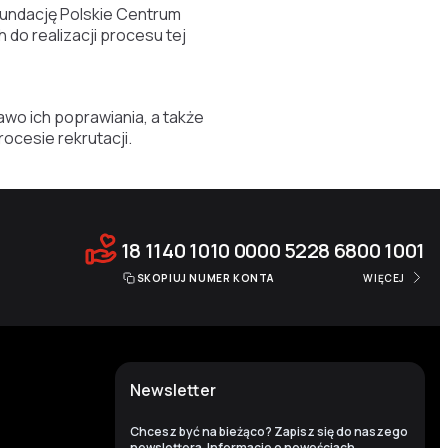
undację Polskie Centrum
do realizacji procesu tej
wo ich poprawiania, a także
ocesie rekrutacji.
18 1140 1010 0000 5228 6800 1001
SKOPIUJ NUMER KONTA
WIĘCEJ
Newsletter
Chcesz być na bieżąco? Zapisz się do naszego
newslettera. Informacje o nowościach,