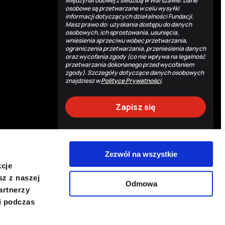
Międzynarodowej z siedzibą w Warszawie. Dane
osobowe są przetwarzane w celu wysyłki
informacji dotyczących działalności Fundacji.
Masz prawo do: uzyskania dostępu do danych
osobowych, ich sprostowania, usunięcia,
wniesienia sprzeciwu wobec przetwarzania,
ograniczenia przetwarzania, przeniesienia danych
oraz wycofania zgody (co nie wpływa na legalność
przetwarzania dokonanego przed wycofaniem
zgody). Szczegóły dotyczące danych osobowych
znajdziesz w
Polityce Prywatności
.
Zezwól na wszystkie
Powrót do góry
kcje
P
sz z naszej
Odmowa
artnerzy
i podczas
Copyright © 2026 PCPM. Wszystkie prawa zastrzeżone.