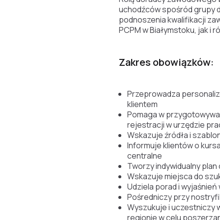
uchodźców spośród grupy d
podnoszenia kwalifikacji z
PCPM w Białymstoku, jak i 
Zakres obowiązków:
Przeprowadza personalizow
klientem
Pomaga w przygotowywani
rejestracji w urzędzie pr
Wskazuje źródła i szablo
Informuje klientów o kur
centralne
Tworzy indywidualny plan 
Wskazuje miejsca do szuk
Udziela porad i wyjaśnień 
Pośredniczy przy nostryfi
Wyszukuje i uczestniczy 
regionie w celu poszerza