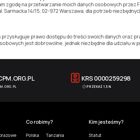
żam zgodę na przetwarzanie moich danych osobowych przez F
. Sarmacka 14/15, 02-972 Warszawa, dla potrzeb niezbędnych 
 przysługuje prawo dostępu do treści swoich danych oraz pra
sobowych jest dobrowolne, jednak niezbędne dla udziału w pr
CPM.ORG.PL
KRS
0000259298
M.ORG.PL
PRZEKAŻ 1,5%
Co robimy?
Kim jesteśmy?
norazowe
Polska
Tanzania
Statut