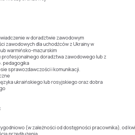
oświadczenie w doradztwie zawodowym
ści zawodowych dla uchodźców z Ukrainy w
lub warmińsko-mazurskim
u profesjonalnego doradztwa zawodowego lub z
. pedagogika
esie sprawozdawczości i komunikacji.
eczne
ęzyka ukraińskiego lub rosyjskiego oraz dobra
ego
:
godniowo (w zależności od dostępności pracownika), od kwiet
ścią przedłużenia.