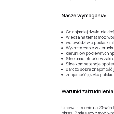
Nasze wymagania:
Co najmniej dwuletnie d
Wiedza na temat możliwo
województwie podlaskim 
Wykształcenie w kierunk
kierunków pokrewnych np
Silne umiejętności w zakr
Silne kompetencje społ
Bardzo dobra znajomość j
znajomość języka polski
Warunki zatrudnienia
Umowa zlecenie na 20-40h ty
okres 12 miesięcy z możliwo