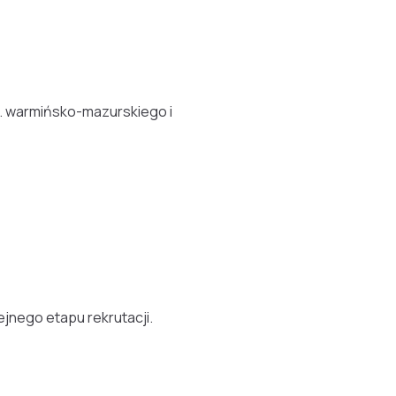
oj. warmińsko-mazurskiego i
ejnego etapu rekrutacji.