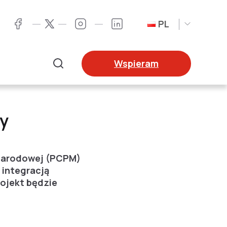
PL
Twitter
Facebook
Instagram
LinkedIn
Wspieram
Szukaj
ny
ynarodowej (PCPM)
 integracją
rojekt będzie