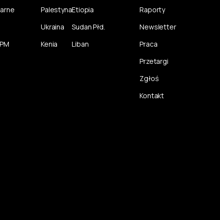
larne
Palestyna
Etiopia
Raporty
Ukraina
Sudan Płd.
Newsletter
CPM
Kenia
Liban
Praca
Przetargi
Zgłoś
Kontakt