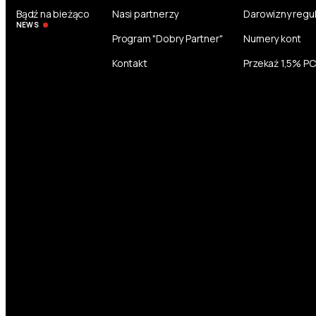
Bądź na bieżąco
Nasi partnerzy
Darowizny regu
NEWS
Program "Dobry Partner"
Numery kont
Kontakt
Przekaż 1,5% P