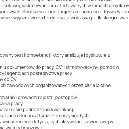
ocelowej, wskazywanie im ofertowanych w ramach projektó
awodowych. Spotkania z beneficjentami będą się odbywały zar
również wyjazdowo na terenie województwa podlaskiego i wa
any test kompetencji, który analizuje i dyskutuje z
u dokumentów do pracy, CV, list motywacyjny, pomoc w
acy i agencjach pośrednictwa pracy,
ny do CV,
sach zawodowych organizowanych przez biura lokalne i
działań i prowadzi rejestr „postępów”,
ania pracy,
w zakresie podnoszenia kwalifikacji,
kacjach i zlecaniu tłumaczeń przysięgłych
w wydarzeniach dotyczących aktywizacji zawodowej w
nia wiedzy branżowej