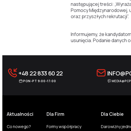
następującej treści: „Wyra
Pomocy Międzynarodowej, ul
oraz przyszłych rekrutacji”.
Informujemy, że kandydatom
usunięcia. Podanie danych o
+48 22 833 60 22
INFO@P
PON-PT 9:00-17:00
MEDIA@PCP
Aktualności
Dla Firm
Dla Ciebie
Co nowego?
Formy współpracy
Darowizny jed