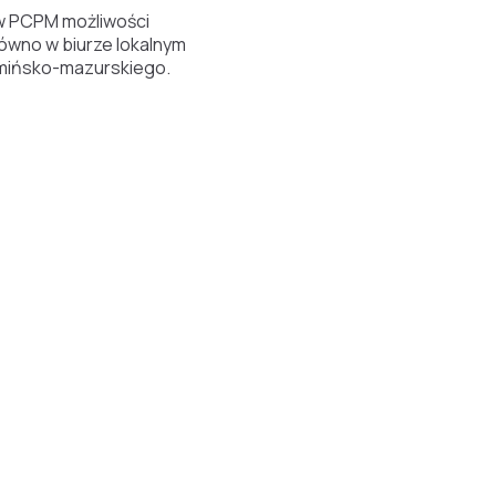
w PCPM możliwości
ówno w biurze lokalnym
rmińsko-mazurskiego.