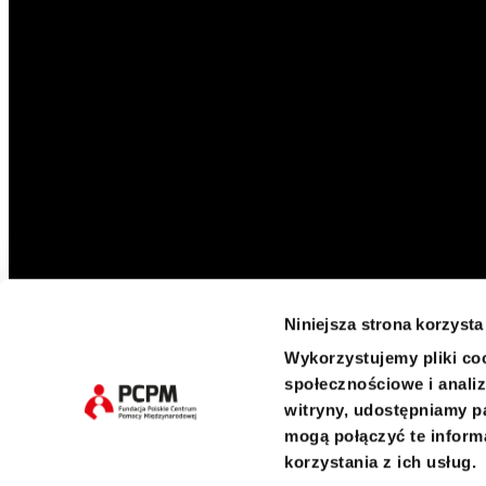
Niniejsza strona korzysta
Wykorzystujemy pliki coo
Twitter
Facebook
Instagram
LinkedIn
społecznościowe i analiz
witryny, udostępniamy p
mogą połączyć te inform
korzystania z ich usług.
ul. Pustułeczki 23, 02-811 Warszawa