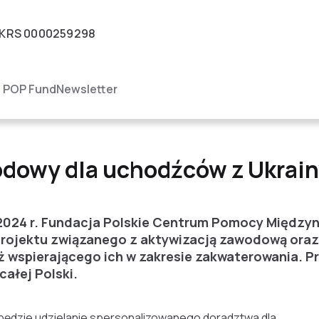
KRS
0000259298
igacja
POP Fund
Newsletter
 uchodźców z Ukrainy
dowy dla uchodźców z Ukrai
2024 r. Fundacja Polskie Centrum Pomocy Międz
projektu związanego z aktywizacją zawodową oraz
 wspierającego ich w zakresie zakwaterowania. P
całej Polski.
ędzie udzielanie spersonalizowanego doradztwa dla