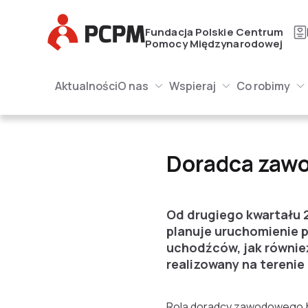
Główne Logo
Fundacja Polskie Centrum
Pomocy Międzynarodowej
Główna naw
Główne Logo
Aktualności
O nas
Wspieraj
Co robimy
O nas Submenu
Wspieraj Submenu
Submenu
Doradca zawodowy dla
Doradca zawo
Od drugiego kwartału 
planuje uruchomienie 
uchodźców, jak również
realizowany na terenie 
Rolą doradcy zawodowego b