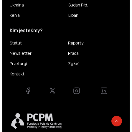
Ukraina
Sudan Płd.
Kenia
Liban
Kim jesteśmy?
Statut
Raporty
Newsletter
Praca
Przetargi
Zgłoś
Kontakt
Twitter
Facebook
Instagram
LinkedIn
Powr