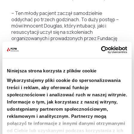
– Ten młody pacjent zaczął samodzielnie
oddychać po trzech godzinach. To duży postęp –
mówi Innocent Douglas, który intubacji, jaki i
resuscytacji uczył się na szkoleniach
organizowanych i prowadzonych przez Fundację
PCPM dzięki finansowemu wsparciu Polskiej
pomocy.
Niniejsza strona korzysta z plików cookie
Wykorzystujemy pliki cookie do spersonalizowania
– Szkolenie BLS, które zorganizowała Fundacja,
treści i reklam, aby oferować funkcje
bardzo mi pomogło.
Chciałbym podziękować
przełożonym za to, że wybrali właśnie mnie do
społecznościowe i analizować ruch w naszej witrynie.
tego, bym zdobywał nowe umiejętności. Na tym
Informacje o tym, jak korzystasz z naszej witryny,
szkoleniu cały zespół naprawdę pomagał mi się
udostępniamy partnerom społecznościowym,
uczyć. Dlatego mam prośbę do Fundacji PCPM,
reklamowym i analitycznym. Partnerzy mogą
abyście kontynuowali te szkolenia i
połączyć te informacje z innymi danymi otrzymanymi
przygotowywali do takich sytuacji i akcji
od Ciebie lub uzyskanymi podczas korzystania z ich
ratunkowych jeszcze większą liczbę medyków w