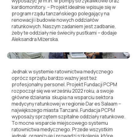
wyposażyć je m.in. w pompy strzykawkowe oraz
kardiomonitory. – Projekt idealnie wpisuje się w
program rządu tanzańskiego polegający na
renowacji i budowie nowych oddziałów
ratunkowych. Naszym zadaniem jest zadbanie,
żeby te oddziały nie świeciły pustkami – dodaje
Aleksandra Mizerska.
Jednak w systemie ratownictwa medycznego
oprócz sprzętu bardzo ważny jest też
profesjonalny personel. Projekt Fundacji PCPM
rozpoczął się we wrześniu 2022 roku, a swoje
główne działania skupia na wsparciu sektora
medycyny ratunkowej w regionie Dar es Salaam –
największego miasta Tanzanii. Fundacja PCPM
wyposaży sprzętem szpitalne oddziały ratunkowe.
To mocne wsparcie miejscowego systemu
ratownictwa medycznego. Przede wszystkim
jednak, organizuje i prowadzi szkolenia, które