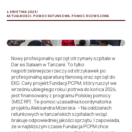
4 KWIETNIA 2023
/
AKTUALNOŚCI
,
POMOC RATUNKOWA
,
POMOC ROZWOJOWA
Nowy profesjonalny sprzęt otrzymały szpitale w
Dar es Salaam w Tanzanii. To tylko
najpotrzebniejsze rzeczy od strzykawek po
profesjonalną aparaturę tlenową oraz sprzęt do
EKG. Cały projekt Fundacji PCPM, który ruszył we
wrześniu ubiegłego roku i potrwa do końca 2024,
jest finansowany z programu Polskiej pomocy
(MSZ RP). Te pomoc uzasadnia koordynatorka
projektu Aleksandra Mizerska: – Na
oddziałach
ratunkowych w tanzańskich szpitalach wciąż
brakuje odpowiedniej jakości sprzętu. I zapowiada,
że w najbliższym czasie Fundacja PCPM chce