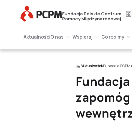
Główne Logo
Fundacja Polskie Centrum
Pomocy Międzynarodowej
Główna naw
Główne Logo
Aktualności
O nas
Wspieraj
Co robimy
O nas Submenu
Wspieraj Submenu
Submenu
/
Aktualności
/
Fundacja PCPM r
Fundacja
zapomóg 
wewnętrz