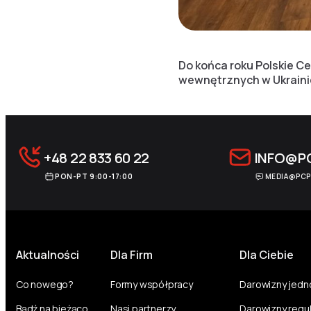
Do końca roku Polskie 
wewnętrznych w Ukraini
+48 22 833 60 22
INFO@P
PON-PT 9:00-17:00
MEDIA@PCP
Aktualności
Dla Firm
Dla Ciebie
Co nowego?
Formy współpracy
Darowizny jed
Bądź na bieżąco
Nasi partnerzy
Darowizny regu