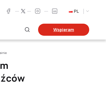
PL
Twitter
Facebook
Instagram
LinkedIn
Wspieram
Szukaj
ainie
am
dźców