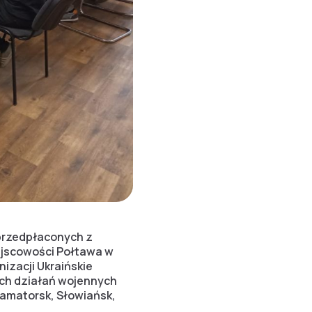
przedpłaconych z
ejscowości Połtawa w
izacji Ukraińskie
ich działań wojennych
ramatorsk, Słowiańsk,