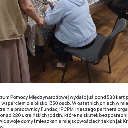
trum Pomocy Międzynarodowej wydało już pond 580 kart 
wsparciem dla blisko 1350 osób. W ostatnich dniach w mi
ainie pracownicy Fundacji PCPM i naszego partnera organ
ponad 220 ukraińskich rodzin, które na skutek bezpośredn
ć swoje domy i mieszkania miejscowościach takich jak K
l.