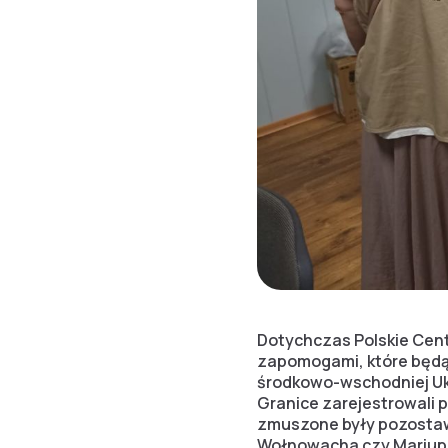
Dotychczas Polskie Cen
zapomogami, które będą 
środkowo-wschodniej Ukr
Granice zarejestrowali 
zmuszone były pozostawi
Wołnowacha czy Mariupo