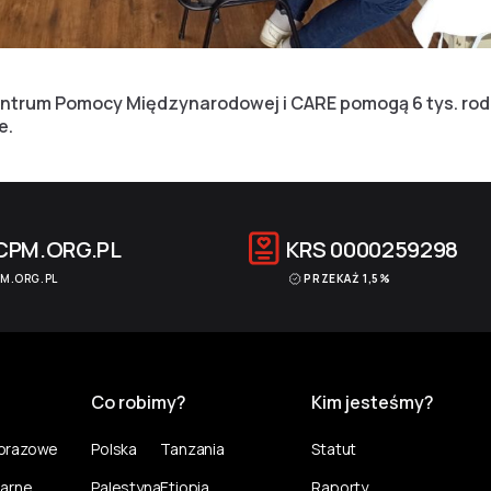
Centrum Pomocy Międzynarodowej i CARE pomogą 6 tys. ro
e.
CPM.ORG.PL
KRS
0000259298
M.ORG.PL
PRZEKAŻ 1,5%
Co robimy?
Kim jesteśmy?
norazowe
Polska
Tanzania
Statut
larne
Palestyna
Etiopia
Raporty