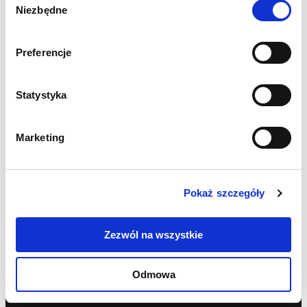
Niezbędne
zgody
Preferencje
+48 22 833 60 22
Statystyka
PON-PT 9:00-17:00
Marketing
INFO@PCPM.ORG.PL
MEDIA@PCPM.ORG.PL
Pokaż szczegóły
KRS
0000259298
PRZEKAŻ 1,5%
Zezwól na wszystkie
18 1140 1010 0000 5228 6800 1001
Odmowa
SKOPIUJ NUMER KONTA
WIĘCEJ