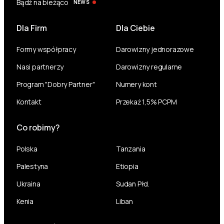
Bądź na bieżąco
NEWS
Dla Firm
Dla Ciebie
Formy współpracy
Darowizny jednorazowe
Nasi partnerzy
Darowizny regularne
Program "Dobry Partner"
Numery kont
Kontakt
Przekaż 1,5% PCPM
Co robimy?
Polska
Tanzania
Palestyna
Etiopia
Ukraina
Sudan Płd.
Kenia
Liban