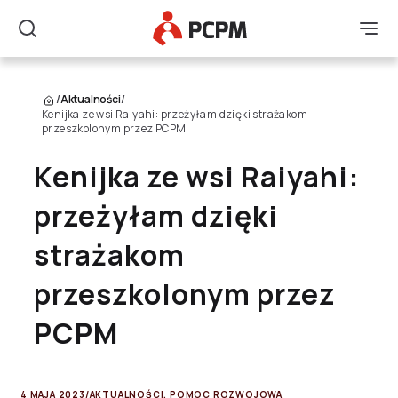
Główne Logo
Men
Szukaj
/
Aktualności
/
Kenijka ze wsi Raiyahi: przeżyłam dzięki strażakom
przeszkolonym przez PCPM
Kenijka ze wsi Raiyahi:
przeżyłam dzięki
strażakom
przeszkolonym przez
PCPM
4 MAJA 2023
/
AKTUALNOŚCI
,
POMOC ROZWOJOWA