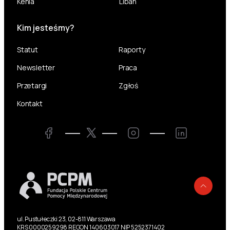
Kenia
Liban
Kim jesteśmy?
Statut
Raporty
Newsletter
Praca
Przetargi
Zgłoś
Kontakt
Twitter
Facebook
Instagram
LinkedIn
Powr
ul. Pustułeczki 23, 02-811 Warszawa
KRS 0000259298 REGON 140603017 NIP 5252371402