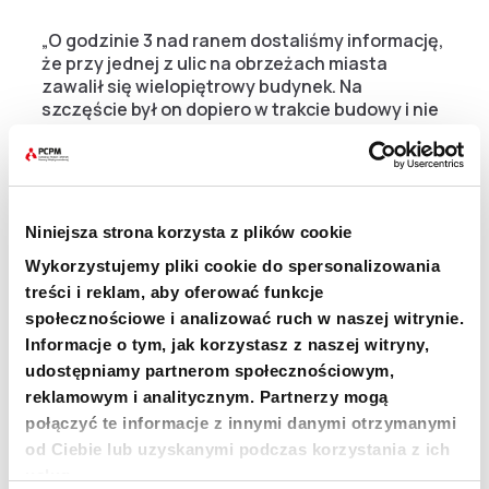
„O godzinie 3 nad ranem dostaliśmy informację,
że przy jednej z ulic na obrzeżach miasta
zawalił się wielopiętrowy budynek. Na
szczęście był on dopiero w trakcie budowy i nie
był zamieszkany, ale jego gruzy spadły na kilka
domów u jego podnóży. W jednym z nich
znajdowała się starsza kobieta, którą na
szczęście udało się uratować” – opisuje
sytuację Peter Njega, lokalny strażak.
Niniejsza strona korzysta z plików cookie
Wykorzystujemy pliki cookie do spersonalizowania
Dodaje, że oprócz wyciągnięcia kobiety spod
treści i reklam, aby oferować funkcje
gruzów, strażacy jako pierwsi udzieli jej też
społecznościowe i analizować ruch w naszej witrynie.
pomocy medycznej.
Informacje o tym, jak korzystasz z naszej witryny,
udostępniamy partnerom społecznościowym,
reklamowym i analitycznym. Partnerzy mogą
połączyć te informacje z innymi danymi otrzymanymi
„Kenijskich strażaków wspieramy od 2014 r.
od Ciebie lub uzyskanymi podczas korzystania z ich
Szkolimy ich nie tylko z umiejętności radzenia
usług.
sobie z ogniem czy wypadkami