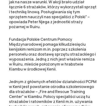
jak na nasze warunki. W akcji brało udział
łącznie 6 strażaków, którzy wykorzystali sprzęt
i technikę linową. Posługiwania się tym
sprzętem nauczyli nas specjaliści z Polski” –
opowiada Peter Njega z jednostki straży
pożarnej w Ruiru.
Fundacja Polskie Centrum Pomocy
Międzynarodowej pomaga kilkudziesięciu
kenijskim remizom m.in. poprzez szkolenia
personelu oraz dostawę sprzętu strażackiego i
wyposażenia. Jedną z nich jest właśnie remiza
w Ruiru, mieście położonym w hrabstwie
Kiambu w środkowej Kenii.
Jednym z głównych efektów działalności PCPM
w Kenii jest powstanie ośrodka szkoleniowego
dla strażaków – „Fire and Rescue Training
Center” w Kiambu. Polscy specjaliści uczą tu
strażaków i ratowników z Kenii m.in. używania