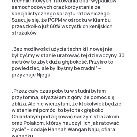
technik linowych, ratowania ofiar wypadków
samochodowych oraz korzystania ze
specjalistycznego sprzętu ratowniczego.
Szacuje się, że PCPM w ośrodku w Kiambu
przeszkoliło już 60% wszystkich kenijskich
strażaków.
„Bez możliwości użycia techniki linowej nie
bylibyśmy w stanie uratować tej dziewczyny. 30
metrów to zbyt duża głębokość. Przykro to
powiedzieć, ale bylibyśmy bezradni” –
przyznaje Njega.
„Przez cały czas pobytu w studni byłam
przytomna, słyszałam z góry, że pomoc się
zbliża. Ale nie wierzyłam, że ktokolwiek będzie
w stanie mi pomóc, to było tak głęboko.
Chciałabym podziękować naszym strażakom
oraz Polakom, którzy nauczyli ich jak ratować
życie” – dodaje Hannah Wangan Naju, ofiara
wypadku.