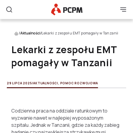
Główne Logo
Men
Szukaj
/
Aktualności
/
Lekarki z zespołu EMT pomagały w Tanzanii
Lekarki z zespołu EMT
pomagały w Tanzanii
29 LIPCA 2025
/
AKTUALNOŚCI
,
POMOC ROZWOJOWA
Codzienna praca na oddziale ratunkowym to
wyzwanie nawet w najlepiej wyposażonym
szpitalu. Jednak w Tanzanii, gdzie za każdy zabieg
badanie czy najzwyklejszą strzykawkę musi