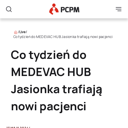
Główne Logo
Men
Szukaj
/
Live
/
Co tydzień do MEDEVAC HUB Jasionka trafiają nowi pacjenci
Co tydzień do
MEDEVAC HUB
Jasionka trafiają
nowi pacjenci
13 MAJA 2024
/