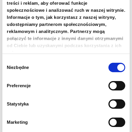
treści i reklam, aby oferować funkcje
społecznościowe i analizować ruch w naszej witrynie.
Newsletter
Informacje o tym, jak korzystasz z naszej witryny,
udostępniamy partnerom społecznościowym,
Chcesz być na bieżąco? Zapisz się do naszego
reklamowym i analitycznym. Partnerzy mogą
newslettera. Informacje o nowościach, naszych planach,
działaniach i zakończonych projektach.
połączyć te informacje z innymi danymi otrzymanymi
od Ciebie lub uzyskanymi podczas korzystania z ich
Adres e-mail
usług.
Wybór
Niezbędne
zgody
Imię
Preferencje
Nazwisko
Statystyka
Zgadzam się na przetwarzanie moich danych
osobowych przez Fundację Polskie Centrum Pomocy
Międzynarodowej z siedzibą w Warszawie w celu
Marketing
otrzymywania drogą elektroniczną (e-mail) newslettera
oraz informacji o działaniach Fundacji i możliwościach ich