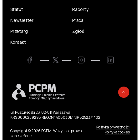
Statut
Raporty
Newsletter
Praca
Przetargi
Zgłoś
Kontakt
Twitter
Facebook
Instagram
LinkedIn
Powr
ul. Pustułeczki 23, 02-811 Warszawa
KRS 0000259298 REGON 140603017 NIP 5252371402
Polityka prywatności
Copyright © 2026 PCPM. Wszystkie prawa
Polityka cookies
zastrzeżone.