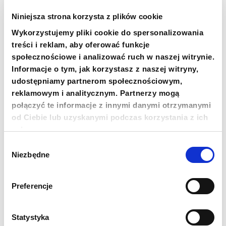
PRZEKAŻ 1,5%
Niniejsza strona korzysta z plików cookie
18 1140 1010 0000 5228 6800 1001
Wykorzystujemy pliki cookie do spersonalizowania
treści i reklam, aby oferować funkcje
SKOPIUJ NUMER KONTA
WIĘCEJ
społecznościowe i analizować ruch w naszej witrynie.
Informacje o tym, jak korzystasz z naszej witryny,
udostępniamy partnerom społecznościowym,
reklamowym i analitycznym. Partnerzy mogą
Newsletter
połączyć te informacje z innymi danymi otrzymanymi
od Ciebie lub uzyskanymi podczas korzystania z ich
Chcesz być na bieżąco? Zapisz się do naszego
usług.
newslettera. Informacje o nowościach, naszych planach,
działaniach i zakończonych projektach.
Wybór
Niezbędne
zgody
Adres e-mail
Preferencje
Imię
Statystyka