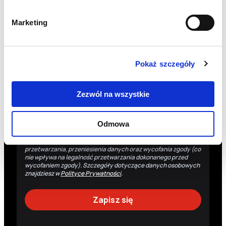
Nazwisko
Marketing
Zgadzam się na przetwarzanie moich danych
osobowych przez Fundację Polskie Centrum Pomocy
Międzynarodowej z siedzibą w Warszawie w celu
Pokaż szczegóły
otrzymywania drogą elektroniczną (e-mail) newslettera
oraz informacji o działaniach Fundacji i możliwościach ich
wsparcia.
Zezwól na wszystkie
Administratorem danych osobowych jest Fundacja Polskie
Centrum Pomocy Międzynarodowej z siedzibą w Warszawie.
Dane osobowe są przetwarzane w celu wysyłki informacji
Odmowa
dotyczących działalności Fundacji. Masz prawo do: uzyskania
dostępu do danych osobowych, ich sprostowania, usunięcia,
wniesienia sprzeciwu wobec przetwarzania, ograniczenia
przetwarzania, przeniesienia danych oraz wycofania zgody (co
nie wpływa na legalność przetwarzania dokonanego przed
wycofaniem zgody). Szczegóły dotyczące danych osobowych
znajdziesz w
Polityce Prywatności
.