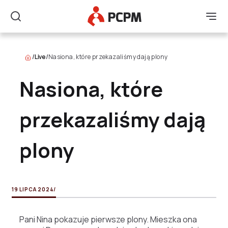
Główne Logo
Men
Szukaj
/
Live
/
Nasiona, które przekazaliśmy dają plony
Nasiona, które
przekazaliśmy dają
plony
19 LIPCA 2024
/
Pani Nina pokazuje pierwsze plony. Mieszka ona