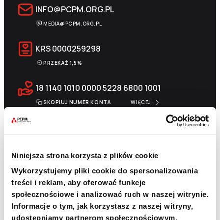
INFO@PCPM.ORG.PL
MEDIA@PCPM.ORG.PL
KRS
0000259298
PRZEKAŻ 1,5%
18 1140 1010 0000 5228 6800 1001
SKOPIUJ NUMER KONTA
WIĘCEJ
Niniejsza strona korzysta z plików cookie
Newsletter
Wykorzystujemy pliki cookie do spersonalizowania
Chcesz być na bieżąco? Zapisz się do naszego
treści i reklam, aby oferować funkcje
newslettera. Informacje o nowościach, naszych planach,
społecznościowe i analizować ruch w naszej witrynie.
działaniach i zakończonych projektach.
Informacje o tym, jak korzystasz z naszej witryny,
Adres e-mail
udostępniamy partnerom społecznościowym,