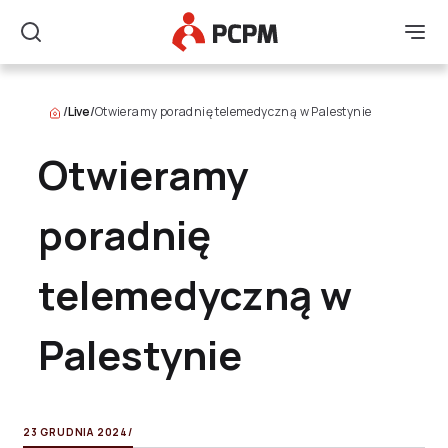
Główne Logo
Men
Szukaj
/
Live
/
Otwieramy poradnię telemedyczną w Palestynie
Otwieramy
poradnię
telemedyczną w
Palestynie
23 GRUDNIA 2024
/