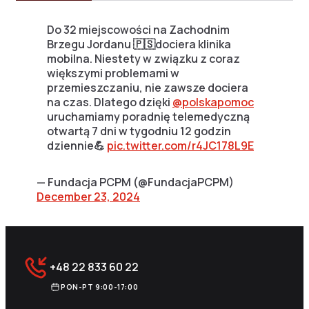
Do 32 miejscowości na Zachodnim
Brzegu Jordanu 🇵🇸dociera klinika
mobilna. Niestety w związku z coraz
większymi problemami w
przemieszczaniu, nie zawsze dociera
na czas. Dlatego dzięki
@polskapomoc
uruchamiamy poradnię telemedyczną
otwartą 7 dni w tygodniu 12 godzin
dziennie💪
pic.twitter.com/r4JC178L9E
— Fundacja PCPM (@FundacjaPCPM)
December 23, 2024
+48 22 833 60 22
PON-PT 9:00-17:00