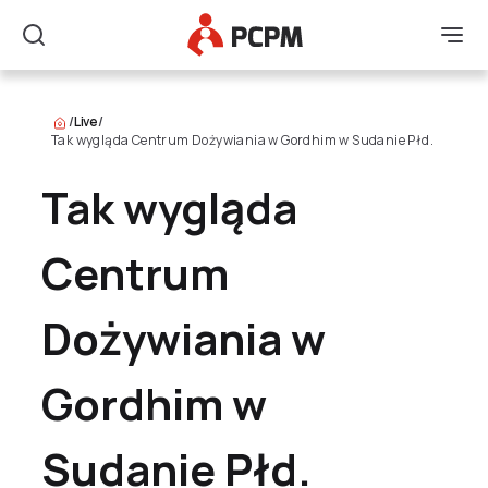
Główne Logo
Men
Szukaj
/
Live
/
Tak wygląda Centrum Dożywiania w Gordhim w Sudanie Płd.
Tak wygląda
Centrum
Dożywiania w
Gordhim w
Sudanie Płd.