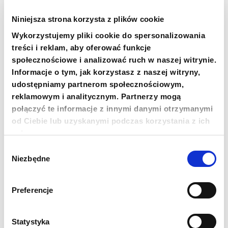
PRZEKAŻ 1,5%
Niniejsza strona korzysta z plików cookie
18 1140 1010 0000 5228 6800 1001
Wykorzystujemy pliki cookie do spersonalizowania
treści i reklam, aby oferować funkcje
SKOPIUJ NUMER KONTA
WIĘCEJ
społecznościowe i analizować ruch w naszej witrynie.
Informacje o tym, jak korzystasz z naszej witryny,
udostępniamy partnerom społecznościowym,
reklamowym i analitycznym. Partnerzy mogą
Newsletter
połączyć te informacje z innymi danymi otrzymanymi
od Ciebie lub uzyskanymi podczas korzystania z ich
Chcesz być na bieżąco? Zapisz się do naszego
usług.
newslettera. Informacje o nowościach, naszych planach,
działaniach i zakończonych projektach.
Wybór
Niezbędne
zgody
Adres e-mail
Preferencje
Imię
Statystyka