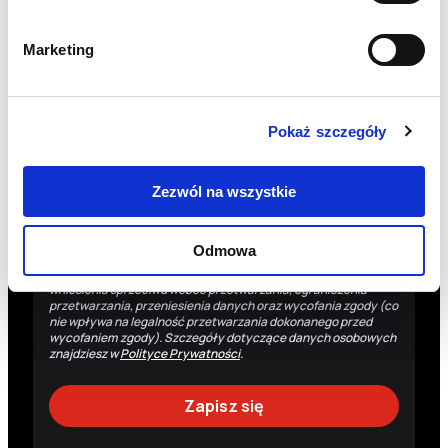
Nazwisko
Marketing
Zgadzam się na przetwarzanie moich danych
osobowych przez Fundację Polskie Centrum Pomocy
Międzynarodowej z siedzibą w Warszawie w celu
Pokaż szczegóły
otrzymywania drogą elektroniczną (e-mail) newslettera
oraz informacji o działaniach Fundacji i możliwościach ich
wsparcia.
Zezwól na wszystkie
Administratorem danych osobowych jest Fundacja Polskie
Centrum Pomocy Międzynarodowej z siedzibą w Warszawie.
Dane osobowe są przetwarzane w celu wysyłki informacji
Odmowa
dotyczących działalności Fundacji. Masz prawo do: uzyskania
dostępu do danych osobowych, ich sprostowania, usunięcia,
wniesienia sprzeciwu wobec przetwarzania, ograniczenia
przetwarzania, przeniesienia danych oraz wycofania zgody (co
nie wpływa na legalność przetwarzania dokonanego przed
wycofaniem zgody). Szczegóły dotyczące danych osobowych
znajdziesz w
Polityce Prywatności
.