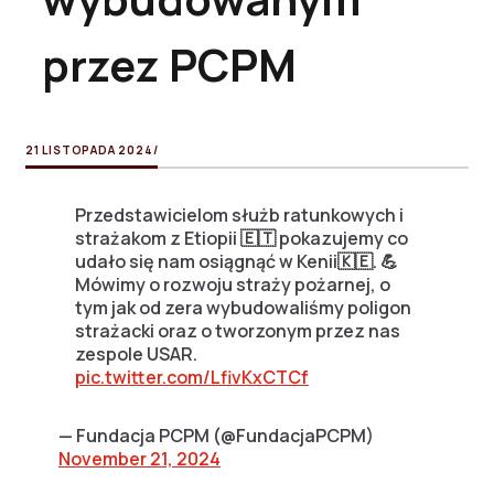
przez PCPM
21 LISTOPADA 2024
/
Przedstawicielom służb ratunkowych i
strażakom z Etiopii 🇪🇹 pokazujemy co
udało się nam osiągnąć w Kenii🇰🇪. 💪
Mówimy o rozwoju straży pożarnej, o
tym jak od zera wybudowaliśmy poligon
strażacki oraz o tworzonym przez nas
zespole USAR.
pic.twitter.com/LfivKxCTCf
— Fundacja PCPM (@FundacjaPCPM)
November 21, 2024