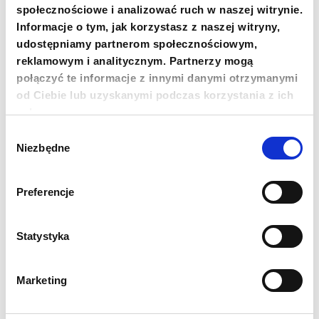
Newsletter
społecznościowe i analizować ruch w naszej witrynie.
Informacje o tym, jak korzystasz z naszej witryny,
Chcesz być na bieżąco? Zapisz się do naszego
udostępniamy partnerom społecznościowym,
newslettera. Informacje o nowościach, naszych planach,
działaniach i zakończonych projektach.
reklamowym i analitycznym. Partnerzy mogą
połączyć te informacje z innymi danymi otrzymanymi
Adres e-mail
od Ciebie lub uzyskanymi podczas korzystania z ich
usług.
Wybór
Imię
Niezbędne
zgody
Nazwisko
Preferencje
Statystyka
Zgadzam się na przetwarzanie moich danych
osobowych przez Fundację Polskie Centrum Pomocy
Międzynarodowej z siedzibą w Warszawie w celu
otrzymywania drogą elektroniczną (e-mail) newslettera
Marketing
oraz informacji o działaniach Fundacji i możliwościach ich
wsparcia.