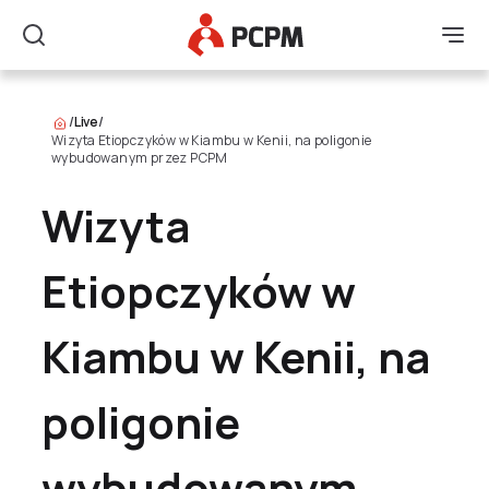
Główne Logo
Men
Szukaj
/
Live
/
Wizyta Etiopczyków w Kiambu w Kenii, na poligonie
wybudowanym przez PCPM
Wizyta
Etiopczyków w
Kiambu w Kenii, na
poligonie
wybudowanym