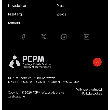
Newsletter
Praca
Przetargi
Zgłoś
Kontakt
Twitter
Facebook
Instagram
LinkedIn
Powr
ul. Pustułeczki 23, 02-811 Warszawa
KRS 0000259298 REGON 140603017 NIP 5252371402
Polityka prywatności
Copyright © 2026 PCPM. Wszystkie prawa
Polityka cookies
zastrzeżone.