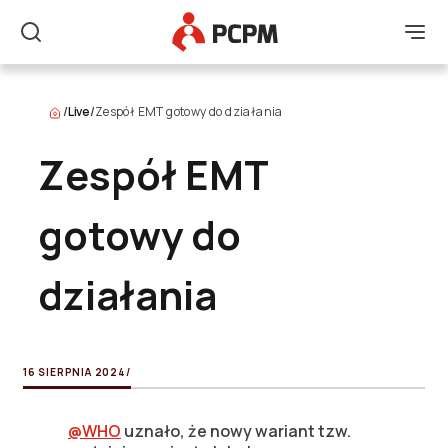
Główne Logo
Men
Szukaj
/
Live
/
Zespół EMT gotowy do działania
Zespół EMT
gotowy do
działania
16 SIERPNIA 2024
/
@WHO
uznało, że nowy wariant tzw.