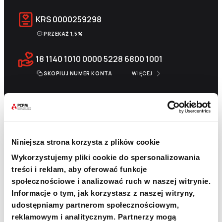
KRS
0000259298
PRZEKAŻ 1,5%
18 1140 1010 0000 5228 6800 1001
SKOPIUJ NUMER KONTA
WIĘCEJ
Newsletter
Niniejsza strona korzysta z plików cookie
Chcesz być na bieżąco? Zapisz się do naszego
Wykorzystujemy pliki cookie do spersonalizowania
newslettera. Informacje o nowościach, naszych planach,
działaniach i zakończonych projektach.
treści i reklam, aby oferować funkcje
społecznościowe i analizować ruch w naszej witrynie.
Adres e-mail
Informacje o tym, jak korzystasz z naszej witryny,
udostępniamy partnerom społecznościowym,
reklamowym i analitycznym. Partnerzy mogą