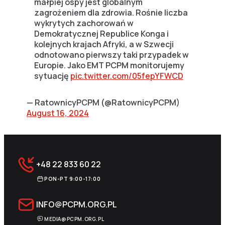
małpiej ospy jest globalnym
zagrożeniem dla zdrowia. Rośnie liczba
wykrytych zachorowań w
Demokratycznej Republice Konga i
kolejnych krajach Afryki, a w Szwecji
odnotowano pierwszy taki przypadek w
Europie. Jako EMT PCPM monitorujemy
sytuację
pic.twitter.com/05fepYFWCD
— RatownicyPCPM (@RatownicyPCPM)
August 16, 2024
+48 22 833 60 22
PON-PT 9:00-17:00
INFO@PCPM.ORG.PL
MEDIA@PCPM.ORG.PL