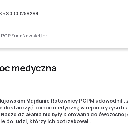
KRS
0000259298
igacja
POP Fund
Newsletter
czna
moc medyczna
kijowskim Majdanie Ratownicy PCPM udowodnili, ż
nie dostarczyć pomoc medyczną w rejon kryzysu hu
 Nasze działania nie były kierowana do ówczesnej 
le do ludzi, którzy ich potrzebowali.