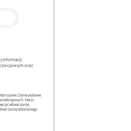
 informacji
rozwojowych oraz
 Warszawie. Dane osobowe
 marketingowych. Masz
bec przetwarzania,
zetwarzania dokonanego