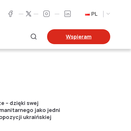
PL
Twitter
Facebook
Instagram
LinkedIn
Wspieram
Szukaj
e – dzięki swej
manitarnego jako jedni
opozycji ukraińskiej