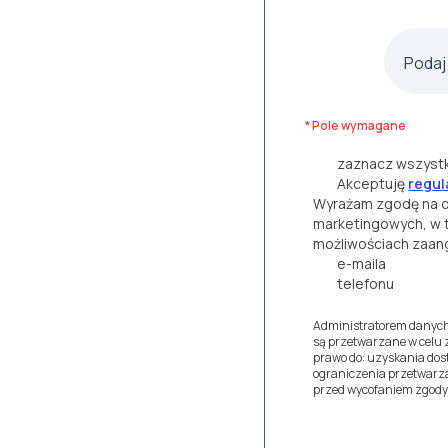
Podaj
* Pole wymagane
zaznacz wszyst
Akceptuję
regul
Wyrażam zgodę na o
marketingowych, w 
możliwościach zaang
e-maila
telefonu
Administratorem danych
są przetwarzane w celu 
prawo do: uzyskania dos
ograniczenia przetwarza
przed wycofaniem zgody