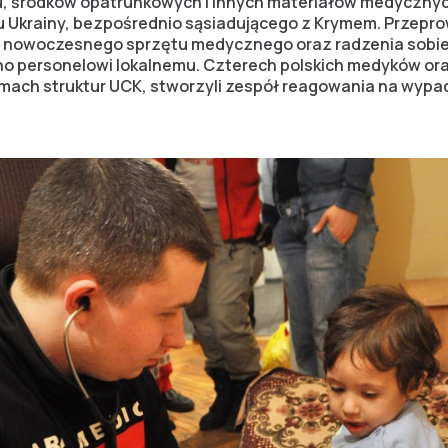
u, środków opatrunkowych i innych materiałów medyczny
u Ukrainy, bezpośrednio sąsiadującego z Krymem. Przepr
a nowoczesnego sprzętu medycznego oraz radzenia sobie 
o personelowi lokalnemu. Czterech polskich medyków ora
ramach struktur UCK, stworzyli zespół reagowania na wypa