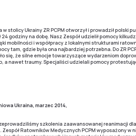
ia w stolicy Ukrainy ZR PCPM otworzył i prowadził polski 
 24 godziny na dobę. Nasz Zespół udzielił pomocy kilkudz
ęki mobilności i współpracy z lokalnymi strukturami ratowni
ocy tam, gdzie była ona najbardziej potrzebna. Do ZR PC
ło się, że silne emocje towarzyszące wydarzeniom dopr
 a nawet traumy. Specjaliści udzielali pomocy protestuj
niowa Ukraina, marzec 2014,
rzeprowadziliśmy szkolenia zaawansowanej reanimacji dla
. Zespół Ratowników Medycznych PCPM wyposażony w ni