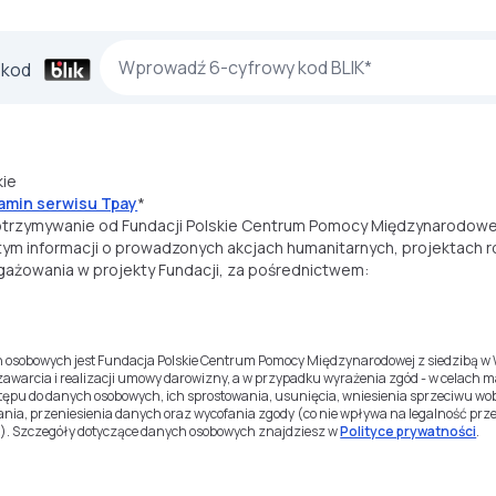
 kod
kie
amin serwisu Tpay
*
trzymywanie od Fundacji Polskie Centrum Pomocy Międzynarodowej
tym informacji o prowadzonych akcjach humanitarnych, projektach 
ażowania w projekty Fundacji, za pośrednictwem:
 osobowych jest Fundacja Polskie Centrum Pomocy Międzynarodowej z siedzibą w
zawarcia i realizacji umowy darowizny, a w przypadku wyrażenia zgód - w celach
tępu do danych osobowych, ich sprostowania, usunięcia, wniesienia sprzeciwu wo
nia, przeniesienia danych oraz wycofania zgody (co nie wpływa na legalność pr
). Szczegóły dotyczące danych osobowych znajdziesz w
Polityce prywatności
.