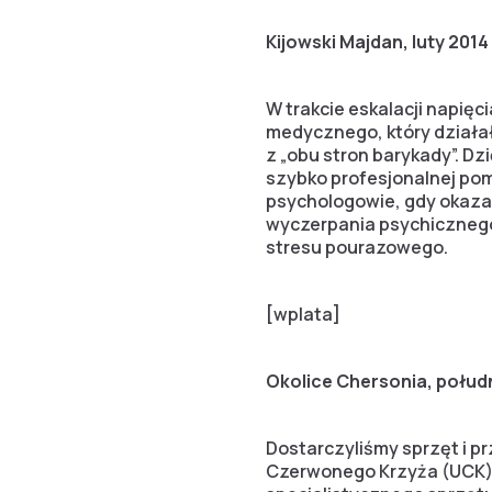
Kijowski Majdan, luty 2014
W trakcie eskalacji napięc
medycznego, który działał
z „obu stron barykady”. Dzi
szybko profesjonalnej pom
psychologowie, gdy okaza
wyczerpania psychicznego,
stresu pourazowego.
[wplata]
Okolice Chersonia, połud
Dostarczyliśmy sprzęt i p
Czerwonego Krzyża (UCK)