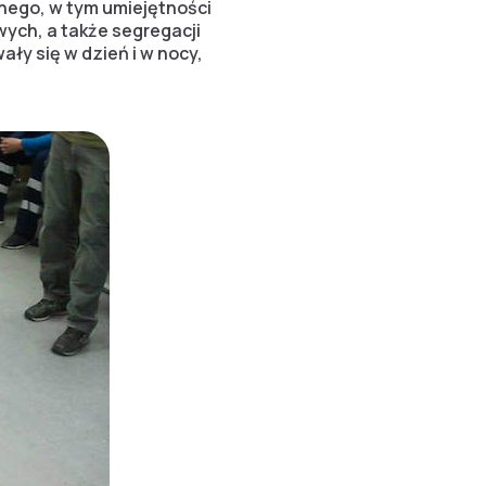
nego, w tym umiejętności
ch, a także segregacji
ły się w dzień i w nocy,