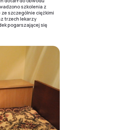
ch dotarł do obwodu
owadzono szkolenia z
ze szczególnie ciężkimi
z trzech lekarzy
dek pogarszającej się