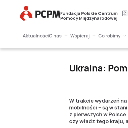
Główne Logo
Fundacja Polskie Centrum
Pomocy Międzynarodowej
Główna naw
Główne Logo
Aktualności
O nas
Wspieraj
Co robimy
O nas Submenu
Wspieraj Submenu
Submenu
Ukraina: Pomoc medy
Ukraina: Po
W trakcie wydarzeń na 
mobilności – są w sta
z pierwszych w Polsce.
czy władz tego kraju, a