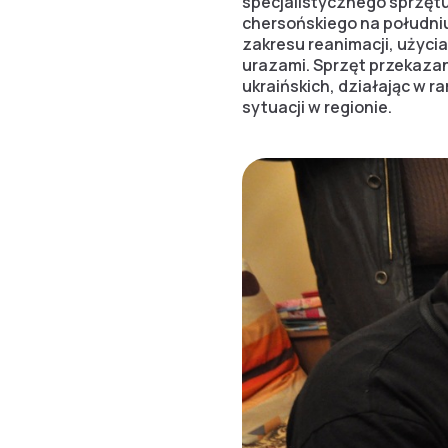
specjalistycznego sprzęt
chersońskiego na południ
zakresu reanimacji, użyci
urazami. Sprzęt przekazan
ukraińskich, działając w 
sytuacji w regionie.