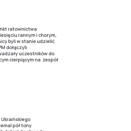
punkt ratownictwa
iesięciu rannym i chorym,
cy byli w stanie udzielić
PM dołączyli
owadzały uczestników do
ącym cierpiącym na zespół
 Ukraińskiego
emal pół tony