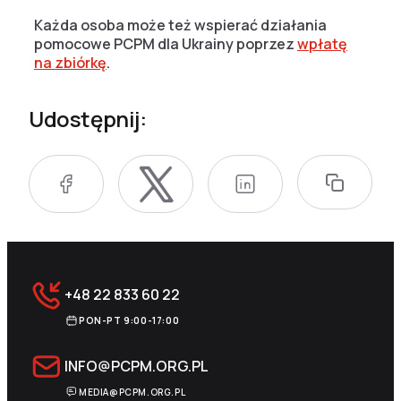
Każda osoba może też wspierać działania
pomocowe PCPM dla Ukrainy poprzez
wpłatę
na zbiórkę
.
Udostępnij:
+48 22 833 60 22
PON-PT 9:00-17:00
INFO@PCPM.ORG.PL
MEDIA@PCPM.ORG.PL