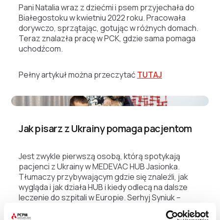
Pani Natalia wraz z dziećmi i psem przyjechała do
Białegostoku w kwietniu 2022 roku. Pracowała
dorywczo, sprzątając, gotując w różnych domach.
Teraz znalazła pracę w PCK, gdzie sama pomaga
uchodźcom.
Pełny artykuł można przeczytać
TUTAJ
Natalia z synem i psem
Jak pisarz z Ukrainy pomaga pacjentom
Jest zwykle pierwszą osobą, którą spotykają
pacjenci z Ukrainy w MEDEVAC HUB Jasionka.
Tłumaczy przybywającym gdzie się znaleźli, jak
wygląda i jak działa HUB i kiedy odlecą na dalsze
leczenie do szpitali w Europie. Serhyj Syniuk –
pisarz i tłumacz pomaga pacjentom w
prowadzonym przez PCPM centrum ewakuacji