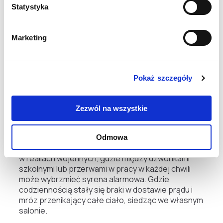
w liceum jako nauczycielka techniki i bardzo chce
Statystyka
wrócić do swojego zawodu. Fundacja PCPM
pomogła jej w nostryfikacji dyplomu.
Marketing
Pełny artykuł można przeczytać
TUTAJ
Pokaż szczegóły
Anna Bursa
Te sześć historii, każda inna i wyjątkowa, to jednak
Zezwól na wszystkie
tylko ułamek rzeczywistości Ukrainek i Ukraińców
w Polsce. Wiele głosów jeszcze nie zostało
usłyszanych, warto też pamiętać o osobach, które
Odmowa
dalej mieszkają w Ukrainie i organizują swoje życie
w realiach wojennych, gdzie między dzwonkami
szkolnymi lub przerwami w pracy w każdej chwili
może wybrzmieć syrena alarmowa. Gdzie
codziennością stały się braki w dostawie prądu i
mróz przenikający całe ciało, siedząc we własnym
salonie.