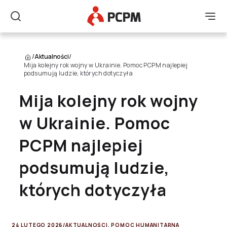
Główne Logo
Men
Szukaj
/
Aktualności
/
Mija kolejny rok wojny w Ukrainie. Pomoc PCPM najlepiej
podsumują ludzie, których dotyczyła
Mija kolejny rok wojny
w Ukrainie. Pomoc
PCPM najlepiej
podsumują ludzie,
których dotyczyła
24 LUTEGO 2026
/
AKTUALNOŚCI
,
POMOC HUMANITARNA