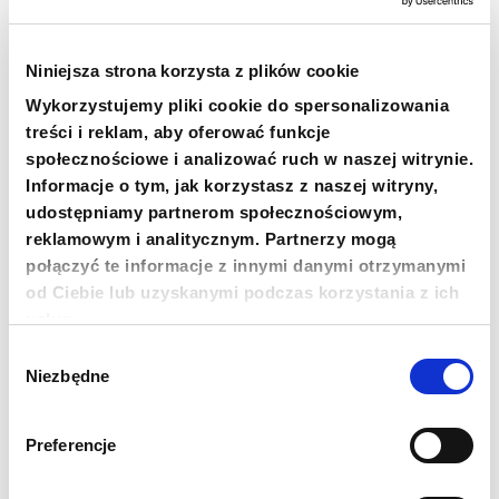
medycznych, nie tylko tłumacząc z języka
polskiego na ukraiński.
Niniejsza strona korzysta z plików cookie
Pełny artykuł można przeczytać
TUTAJ
Wykorzystujemy pliki cookie do spersonalizowania
treści i reklam, aby oferować funkcje
MEDEVAC HUB Rzeszów
społecznościowe i analizować ruch w naszej witrynie.
Informacje o tym, jak korzystasz z naszej witryny,
udostępniamy partnerom społecznościowym,
„Zawsze kochałam pracę z dziećmi i
reklamowym i analitycznym. Partnerzy mogą
bardzo chcę wrócić do nauczania w
połączyć te informacje z innymi danymi otrzymanymi
szkole”
od Ciebie lub uzyskanymi podczas korzystania z ich
usług.
Dla wielu nauczycielek z Ukrainy to szansa na
Wybór
powrót do ukochanego zawodu. Anna Bursa
Niezbędne
zgody
przyjechała do Polski z Charkowa, tuż po wybuchu
pełnoskalowej wojny. Na początku, razem z synem
mieszkała w hostelu i pracowała na dwa etaty,
Preferencje
żeby odłożyć pieniądze na wynajęcie
samodzielnego mieszkania. W Ukrainie pracowała