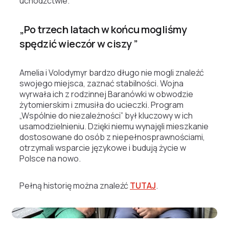
uchodźctwie.
„Po trzech latach w końcu mogliśmy
spędzić wieczór w ciszy ”
Amelia i Volodymyr bardzo długo nie mogli znaleźć
swojego miejsca, zaznać stabilności. Wojna
wyrwała ich z rodzinnej Baranówki w obwodzie
żytomierskim i zmusiła do ucieczki. Program
„Wspólnie do niezależności” był kluczowy w ich
usamodzielnieniu. Dzięki niemu wynajęli mieszkanie
dostosowane do osób z niepełnosprawnościami,
otrzymali wsparcie językowe i budują życie w
Polsce na nowo.
Pełną historię można znaleźć
TUTAJ
.
Amelia i Volodymyr