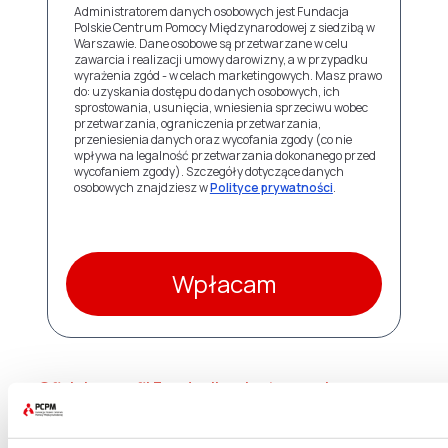
Administratorem danych osobowych jest Fundacja
Polskie Centrum Pomocy Międzynarodowej z siedzibą w
Warszawie. Dane osobowe są przetwarzane w celu
zawarcia i realizacji umowy darowizny, a w przypadku
wyrażenia zgód - w celach marketingowych. Masz prawo
do: uzyskania dostępu do danych osobowych, ich
sprostowania, usunięcia, wniesienia sprzeciwu wobec
przetwarzania, ograniczenia przetwarzania,
przeniesienia danych oraz wycofania zgody (co nie
wpływa na legalność przetwarzania dokonanego przed
wycofaniem zgody). Szczegóły dotyczące danych
osobowych znajdziesz w
Polityce prywatności
.
Wpłacam
Oficjalny profil Fundacji na Instagramie –
@fundacjapcpm