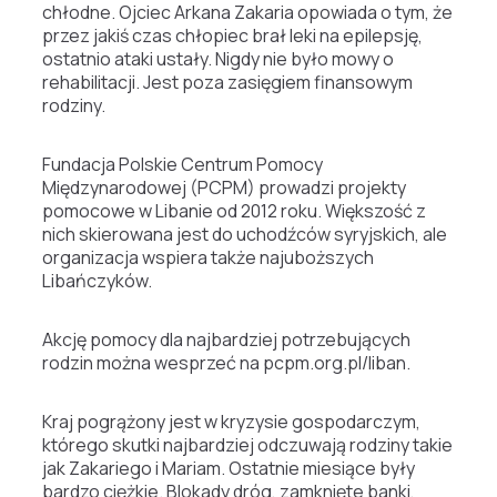
chłodne.
Ojciec Arkana Zakaria opowiada o tym, że
przez jakiś czas chłopiec brał leki na epilepsję,
ostatnio ataki ustały. Nigdy nie było mowy o
rehabilitacji. Jest poza zasięgiem finansowym
rodziny.
Fundacja Polskie Centrum Pomocy
Międzynarodowej (PCPM) prowadzi projekty
pomocowe w Libanie od 2012 roku. Większość z
nich skierowana jest do uchodźców syryjskich, ale
organizacja wspiera także najuboższych
Libańczyków.
Akcję pomocy dla najbardziej potrzebujących
rodzin można wesprzeć na pcpm.org.pl/liban.
Kraj pogrążony jest w kryzysie gospodarczym,
którego skutki najbardziej odczuwają rodziny takie
jak Zakariego i Mariam. Ostatnie miesiące były
bardzo ciężkie. Blokady dróg, zamknięte banki,