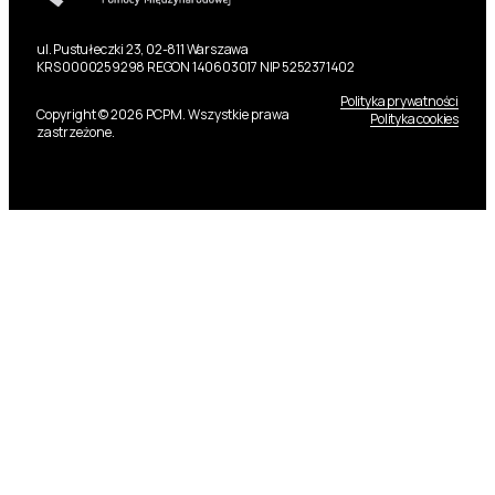
ul. Pustułeczki 23, 02-811 Warszawa
KRS 0000259298 REGON 140603017 NIP 5252371402
Polityka prywatności
Copyright © 2026 PCPM. Wszystkie prawa
Polityka cookies
zastrzeżone.