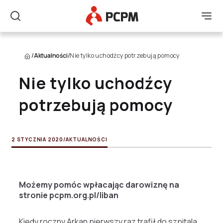
Główne Logo
Men
Szukaj
/
Aktualności
/
Nie tylko uchodźcy potrzebują pomocy
Nie tylko uchodźcy
potrzebują pomocy
2 STYCZNIA 2020
/
AKTUALNOŚCI
Możemy pomóc wpłacając darowiznę na
stronie pcpm.org.pl/liban
Kiedy roczny Arkan pierwszy raz trafił do szpitala