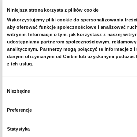
Oficjalny profil Medycznego Zespołu
Niniejsza strona korzysta z plików cookie
Ratunkowego PCPM na Facebooku
Wykorzystujemy pliki cookie do spersonalizowania treści
aby oferować funkcje społecznościowe i analizować ruc
witrynie. Informacje o tym, jak korzystasz z naszej witryn
udostępniamy partnerom społecznościowym, reklamowy
analitycznym. Partnerzy mogą połączyć te informacje z 
danymi otrzymanymi od Ciebie lub uzyskanymi podczas 
z ich usług.
+48 22 833 60 22
PON-PT 9:00-17:00
Wybór
Niezbędne
zgody
INFO@PCPM.ORG.PL
MEDIA@PCPM.ORG.PL
Preferencje
KRS
0000259298
Statystyka
PRZEKAŻ 1,5%