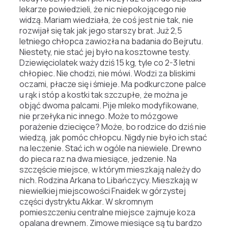
lekarze powiedzieli, że nic niepokojącego nie
widzą. Mariam wiedziała, że coś jest nie tak, nie
rozwijał się tak jak jego starszy brat. Już 2,5
letniego chłopca zawiozła na badania do Bejrutu.
Niestety, nie stać jej było na kosztowne testy.
Dziewięciolatek waży dziś 15 kg, tyle co 2-3 letni
chłopiec. Nie chodzi, nie mówi. Wodzi za bliskimi
oczami, płacze się i śmieje. Ma podkurczone palce
u rąk i stóp a kostki tak szczupłe, że można je
objąć dwoma palcami. Pije mleko modyfikowane,
nie przełyka nic innego. Może to mózgowe
porażenie dziecięce? Może, bo rodzice do dziś nie
wiedzą, jak pomóc chłopcu. Nigdy nie było ich stać
na leczenie. Stać ich w ogóle na niewiele. Drewno
do pieca raz na dwa miesiące, jedzenie. Na
szczęście miejsce, w którym mieszkają należy do
nich.
Rodzina Arkana to Libańczycy. Mieszkają w
niewielkiej miejscowości Fnaidek w górzystej
części dystryktu Akkar. W skromnym
pomieszczeniu centralne miejsce zajmuje koza
opalana drewnem. Zimowe miesiące są tu bardzo