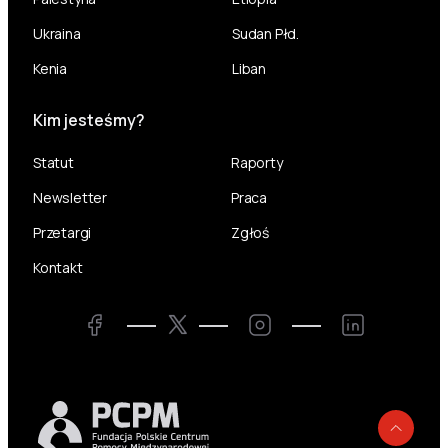
Ukraina
Sudan Płd.
Kenia
Liban
Kim jesteśmy?
Statut
Raporty
Newsletter
Praca
Przetargi
Zgłoś
Kontakt
Twitter
Facebook
Instagram
LinkedIn
Powr