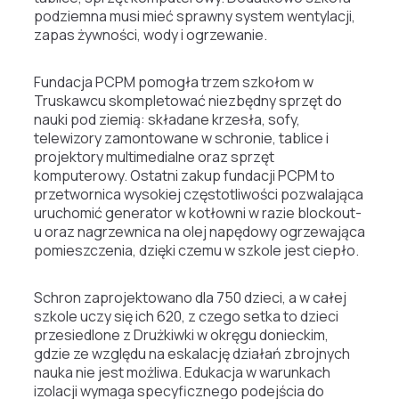
podziemna musi mieć sprawny system wentylacji,
zapas żywności, wody i ogrzewanie.
Fundacja PCPM pomogła trzem szkołom w
Truskawcu skompletować niezbędny sprzęt do
nauki pod ziemią: składane krzesła, sofy,
telewizory zamontowane w schronie, tablice i
projektory multimedialne oraz sprzęt
komputerowy. Ostatni zakup fundacji PCPM to
przetwornica wysokiej częstotliwości pozwalająca
uruchomić generator w kotłowni w razie blockout-
u oraz nagrzewnica na olej napędowy ogrzewająca
pomieszczenia, dzięki czemu w szkole jest ciepło.
Schron zaprojektowano dla 750 dzieci, a w całej
szkole uczy się ich 620, z czego setka to dzieci
przesiedlone z Drużkiwki w okręgu donieckim,
gdzie ze względu na eskalację działań zbrojnych
nauka nie jest możliwa. Edukacja w warunkach
izolacji wymaga specyficznego podejścia do