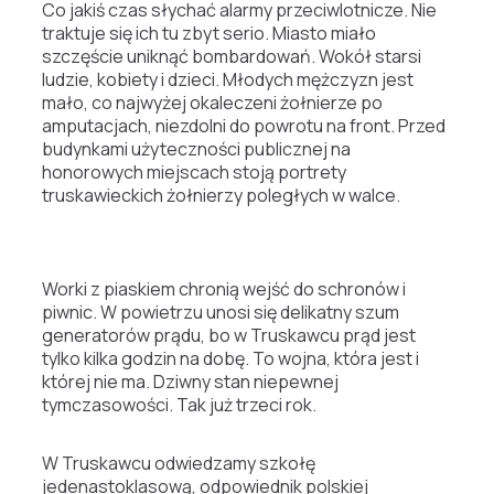
Co jakiś czas słychać alarmy przeciwlotnicze. Nie
traktuje się ich tu zbyt serio. Miasto miało
szczęście uniknąć bombardowań. Wokół starsi
ludzie, kobiety i dzieci. Młodych mężczyzn jest
mało, co najwyżej okaleczeni żołnierze po
amputacjach, niezdolni do powrotu na front. Przed
budynkami użyteczności publicznej na
honorowych miejscach stoją portrety
truskawieckich żołnierzy poległych w walce.
Worki z piaskiem chronią wejść do schronów i
piwnic. W powietrzu unosi się delikatny szum
generatorów prądu, bo w Truskawcu prąd jest
tylko kilka godzin na dobę. To wojna, która jest i
której nie ma. Dziwny stan niepewnej
tymczasowości. Tak już trzeci rok.
W Truskawcu odwiedzamy szkołę
jedenastoklasową, odpowiednik polskiej