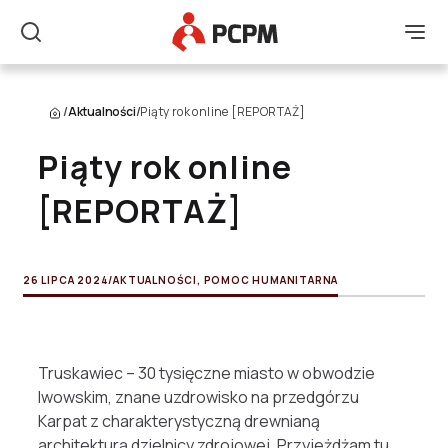
Główne Logo
Men
Szukaj
/
Aktualności
/
Piąty rok online [REPORTAŻ]
Piąty rok online
[REPORTAŻ]
26 LIPCA 2024
/
AKTUALNOŚCI
,
POMOC HUMANITARNA
Truskawiec – 30 tysięczne miasto w obwodzie
lwowskim, znane uzdrowisko na przedgórzu
Karpat z charakterystyczną drewnianą
architekturą dzielnicy zdrojowej. Przyjeżdżam tu