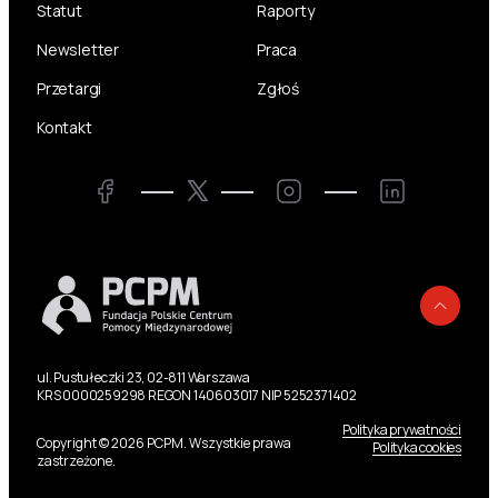
Statut
Raporty
Newsletter
Praca
Przetargi
Zgłoś
Kontakt
Twitter
Facebook
Instagram
LinkedIn
Powr
ul. Pustułeczki 23, 02-811 Warszawa
KRS 0000259298 REGON 140603017 NIP 5252371402
Polityka prywatności
Copyright © 2026 PCPM. Wszystkie prawa
Polityka cookies
zastrzeżone.