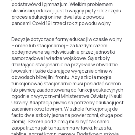
podstawówki i gimnazjum. Wielkim problemem
ukraińskiej edukacji jest trwający piąty rok z rzędu
proces edukacji online: dwa lata z powodu
pandemii Covid 19 i trzeci rok z powodu wojny.
Decyzje dotyczące formy edukacji w czasie wojny
– online lub stacjonarnej – za każdym razem
podejmowane są indywidualnie przez jednostki
samorządowe i władze wojskowe. Są szkoły
działające stacjonarnie na przykład w obwodzie
lwowskim i takie działające wyłącznie online w
obwodach bliżej linii frontu. Aby szkoła mogła
funkcjonować stacjonarnie musi posiadać schron
lub piwnicę zaadoptowaną do funkcji edukacyjnych
zgodnie z wytycznymi Ministerstwa Oświaty i Nauki
Ukrainy. Adaptacja piwnic na potrzeby edukacji jest
zadaniem kosztownym. W szkole funkcjonują de
facto dwie szkoły jedna na powierzchni, druga pod
ziemią. Szkoła pod ziemią musi być tak samo
zaopatrzona jak ta naziemna w ławki, krzesła,
tablice, sprzęt komputerowy. Dodatkowo szkoła