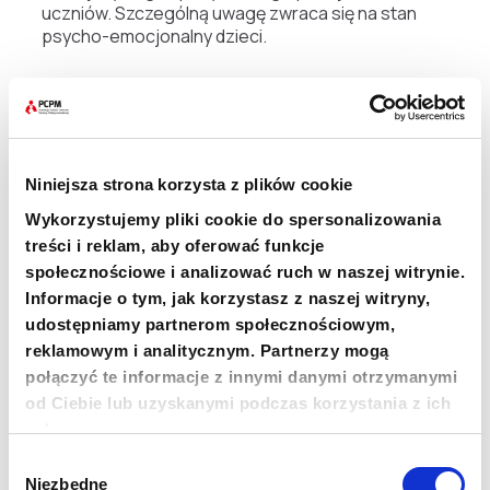
uczniów. Szczególną uwagę zwraca się na stan
psycho-emocjonalny dzieci.
– Nauczyciele czytają uczniom książki, uczą
wierszy, rysują i wspólnie śpiewają. W pierwszej
kolejności należy zapewnić wszystkim uczniom
poczucie bezpieczeństwa. W samym Truskawcu
na szczęście nigdy nie zdarzył się atak na szkołę
Niniejsza strona korzysta z plików cookie
czy przedszkole ale w pobliskim Drohobyczu
Wykorzystujemy pliki cookie do spersonalizowania
odłamki trafiły w placówkę oświatową. Chcę
treści i reklam, aby oferować funkcje
podziękować fundacji PCPM za to, że jest wrażliwa
społecznościowe i analizować ruch w naszej witrynie.
na nasze potrzeby. Pomoc, której nam udzieliła
Informacje o tym, jak korzystasz z naszej witryny,
Fundacja umożliwia naukę stacjonarną podczas
alarmów lotniczych, zarówno dzięki poprawie
udostępniamy partnerom społecznościowym,
stanu technicznego naszego schronu jak i
reklamowym i analitycznym. Partnerzy mogą
poprzez zakup niezbędnych środków
–
mówi Igor
połączyć te informacje z innymi danymi otrzymanymi
Łyczuk, dyrektor szkoły Truskawcu.
od Ciebie lub uzyskanymi podczas korzystania z ich
usług.
Mimo sezonu wakacyjnego szkoła jest otwarta dla
Wybór
uczniów. Mogą korzystać ze szkolnej
Niezbędne
zgody