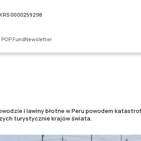
KRS
0000259298
igacja
POP Fund
Newsletter
owodzie i lawiny błotne w Peru powodem katastrof
zych turystycznie krajów świata.