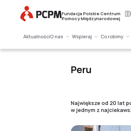
Główne Logo
Fundacja Polskie Centrum
Pomocy Międzynarodowej
Główna naw
Główne Logo
Aktualności
O nas
Wspieraj
Co robimy
O nas Submenu
Wspieraj Submenu
Submenu
Peru
Peru
Największe od 20 lat p
w jednym z najciekaws