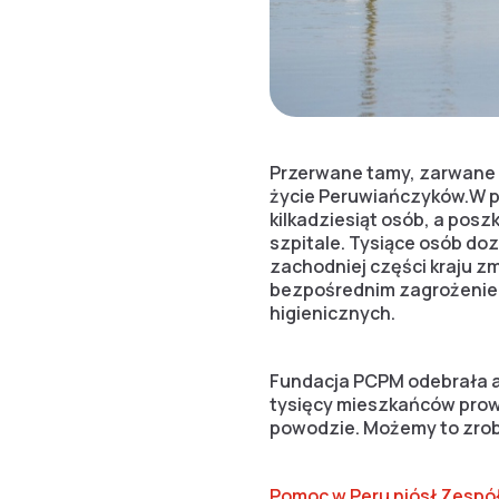
Przerwane tamy, zarwane m
życie Peruwiańczyków.W p
kilkadziesiąt osób, a posz
szpitale. Tysiące osób d
zachodniej części kraju z
bezpośrednim zagrożeniem
higienicznych.
Fundacja PCPM odebrała a
tysięcy mieszkańców prowi
powodzie. Możemy to zrobi
Pomoc w Peru niósł Zesp