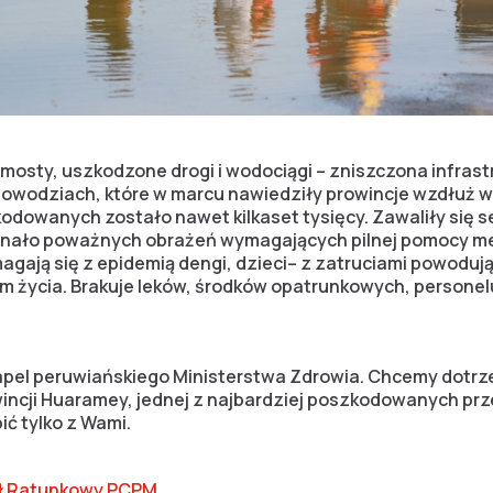
osty, uszkodzone drogi i wodociągi – zniszczona infrast
owodziach, które w marcu nawiedziły prowincje wzdłuż w
kodowanych zostało nawet kilkaset tysięcy. Zawaliły się s
oznało poważnych obrażeń wymagających pilnej pomocy m
magają się z epidemią dengi, dzieci– z zatruciami powoduj
 życia. Brakuje leków, środków opatrunkowych, persone
pel peruwiańskiego Ministerstwa Zdrowia. Chcemy dotrze
ncji Huaramey, jednej z najbardziej poszkodowanych prze
ć tylko z Wami.
ół Ratunkowy PCPM.