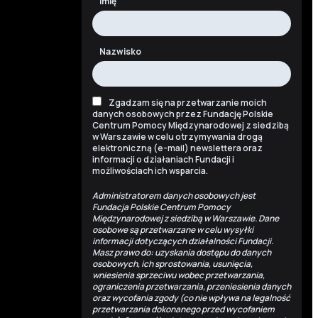
Imię
Nazwisko
Zgadzam się na przetwarzanie moich
danych osobowych przez Fundację Polskie
Centrum Pomocy Międzynarodowej z siedzibą
w Warszawie w celu otrzymywania drogą
elektroniczną (e-mail) newslettera oraz
informacji o działaniach Fundacji i
możliwościach ich wsparcia.
Administratorem danych osobowych jest
Fundacja Polskie Centrum Pomocy
Międzynarodowej z siedzibą w Warszawie. Dane
osobowe są przetwarzane w celu wysyłki
informacji dotyczących działalności Fundacji.
Masz prawo do: uzyskania dostępu do danych
osobowych, ich sprostowania, usunięcia,
wniesienia sprzeciwu wobec przetwarzania,
ograniczenia przetwarzania, przeniesienia danych
oraz wycofania zgody (co nie wpływa na legalność
przetwarzania dokonanego przed wycofaniem