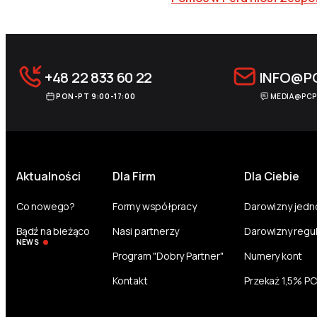
+48 22 833 60 22
INFO@P
PON-PT 9:00-17:00
MEDIA@PCP
Aktualności
Dla Firm
Dla Ciebie
Co nowego?
Formy współpracy
Darowizny jed
Bądź na bieżąco
Nasi partnerzy
Darowizny regu
NEWS
Program "Dobry Partner"
Numery kont
Kontakt
Przekaż 1,5% P