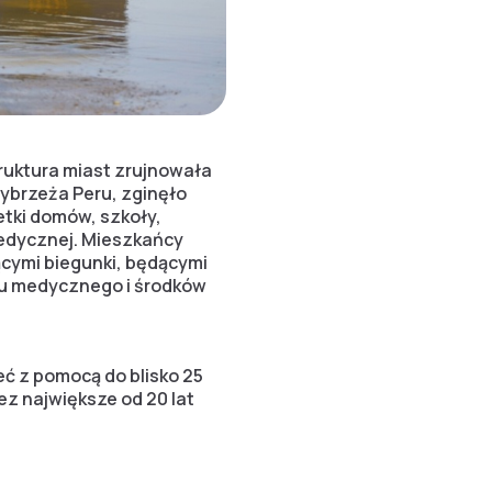
ruktura miast zrujnowała
ybrzeża Peru, zginęło
etki domów, szkoły,
edycznej. Mieszkańcy
ącymi biegunki, będącymi
lu medycznego i środków
ć z pomocą do blisko 25
z największe od 20 lat