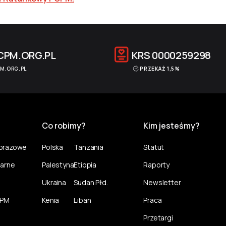
CPM.ORG.PL
KRS
0000259298
M.ORG.PL
PRZEKAŻ 1,5%
Co robimy?
Kim jesteśmy?
norazowe
Polska
Tanzania
Statut
larne
Palestyna
Etiopia
Raporty
Ukraina
Sudan Płd.
Newsletter
CPM
Kenia
Liban
Praca
Przetargi