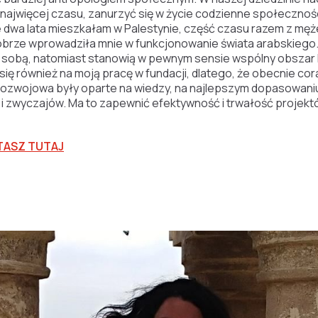
 najwięcej czasu, zanurzyć się w życie codzienne społeczności
ie dwa lata mieszkałam w Palestynie, część czasu razem z m
rze wprowadziła mnie w funkcjonowanie świata arabskiego. 
zy sobą, natomiast stanowią w pewnym sensie wspólny obszar 
ię również na moją pracę w fundacji, dlatego, że obecnie cora
rozwojowa były oparte na wiedzy, na najlepszym dopasowaniu
i i zwyczajów. Ma to zapewnić efektywność i trwałość proje
TASZ TUTAJ