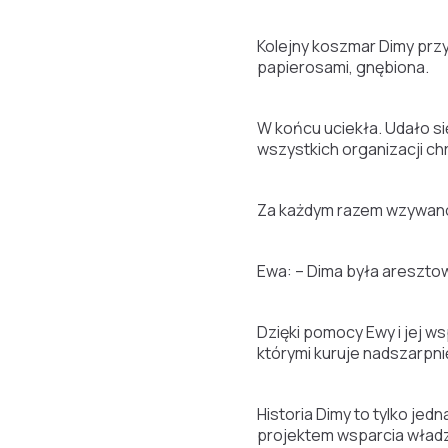
Kolejny koszmar Dimy prz
papierosami, gnębiona.
W końcu uciekła. Udało się
wszystkich organizacji ch
Za każdym razem wzywano 
Ewa: – Dima była areszto
Dzięki pomocy Ewy i jej w
którymi kuruje nadszarpni
Historia Dimy to tylko j
projektem wsparcia władz 