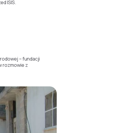
ed ISIS.
rodowej – fundacji
w rozmowie z