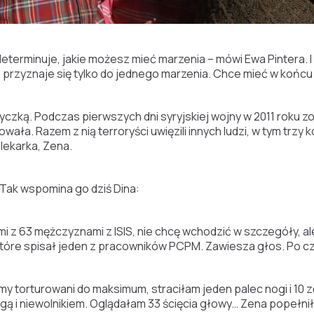
, determinuje, jakie możesz mieć marzenia – mówi Ewa Pintera.
ra przyznaje się tylko do jednego marzenia. Chce mieć w końcu
tyczką. Podczas pierwszych dni syryjskiej wojny w 2011 roku z
wała. Razem z nią terroryści uwięzili innych ludzi, w tym trzy k
 lekarka, Zena.
 Tak wspomina go dziś Dina:
i z 63 mężczyznami z ISIS, nie chcę wchodzić w szczegóły, a
które spisał jeden z pracowników PCPM. Zawiesza głos. Po c
iśmy torturowani do maksimum, straciłam jeden palec nogi i 10
ugą i niewolnikiem. Oglądałam 33 ścięcia głowy… Zena popeł