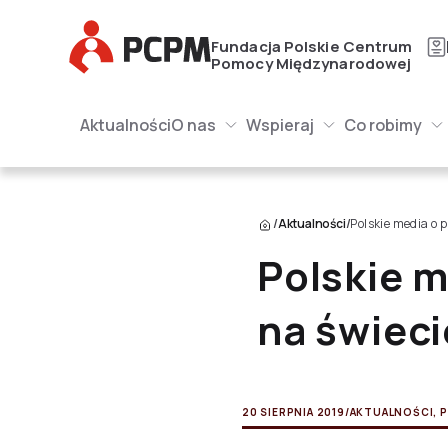
Główne Logo
Fundacja Polskie Centrum
Pomocy Międzynarodowej
Główna naw
Główne Logo
Aktualności
O nas
Wspieraj
Co robimy
O nas Submenu
Wspieraj Submenu
Submenu
/
Aktualności
/
Polskie media o
Polskie 
na świeci
20 SIERPNIA 2019
/
AKTUALNOŚCI
,
P