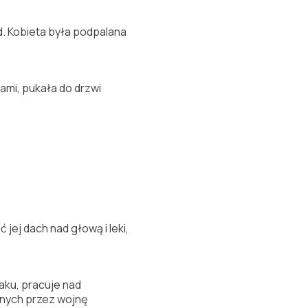
. Kobieta była podpalana
cami, pukała do drzwi
jej dach nad głową i leki,
aku, pracuje nad
onych przez wojnę