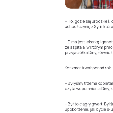
– To, gdzie się urodziłeś
uchodźczynię z Syrii, któ
– Dima jest lekarką i gene
ze szpitala, w którym praco
przyjaciółka Diny, również
Koszmar trwał ponad rok.
– Byłyśmy trzema kobietam
czyta wspomnienia Diny, 
– Był to ciągły gwałt. Byl
upokorzenie, jak bycie sł