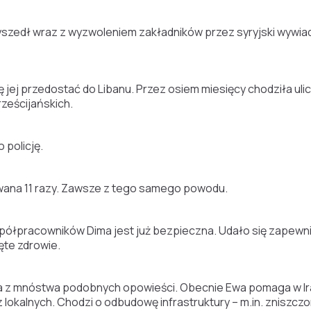
yszedł wraz z wyzwoleniem zakładników przez syryjski wywiad
 jej przedostać do Libanu. Przez osiem miesięcy chodziła uli
rześcijańskich.
policję.
wana 11 razy. Zawsze z tego samego powodu.
spółpracowników Dima jest już bezpieczna. Udało się zapewnić 
ęte zdrowie.
edna z mnóstwa podobnych opowieści. Obecnie Ewa pomaga w Ir
lokalnych. Chodzi o odbudowę infrastruktury – m.in. zniszcz