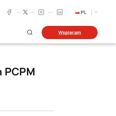
PL
Twitter
Facebook
Instagram
LinkedIn
Wspieram
Szukaj
ch PCPM