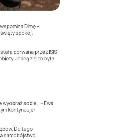
 I wspomina Dimę –
 święty spokój.
ostała porwana przez ISIS
obiety. Jedną z nich była
le wyobraź sobie… – Ewa
zym kontynuuje:
 zębów. Do tego
niła samobójstwo…