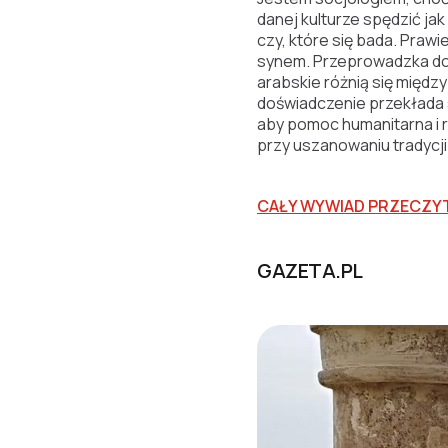
danej kulturze spędzić jak
czy, które się bada. Praw
synem. Przeprowadzka dob
arabskie różnią się międ
doświadczenie przekłada s
aby pomoc humanitarna i 
przy uszanowaniu tradycj
CAŁY WYWIAD PRZECZY
GAZETA.PL