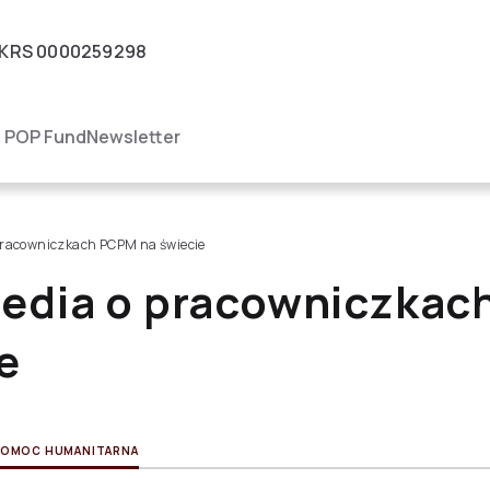
KRS
0000259298
igacja
POP Fund
Newsletter
 pracowniczkach PCPM na świecie
media o pracowniczka
e
OMOC HUMANITARNA