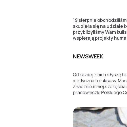
19 sierpnia obchodzili
skupiała się na udziale
przybliżyliśmy Wam kuli
wspierają projekty huma
NEWSWEEK
Od każdej z nich słyszę to
medyczna to luksusy. Masz
Znacznie mniej szczęścia 
pracowniczki Polskiego 