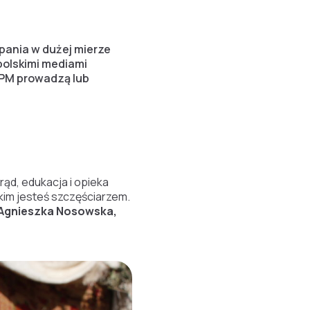
pania w dużej mierze
polskimi mediami
CPM prowadzą lub
rąd, edukacja i opieka
kim jesteś szczęściarzem.
i Agnieszka Nosowska,